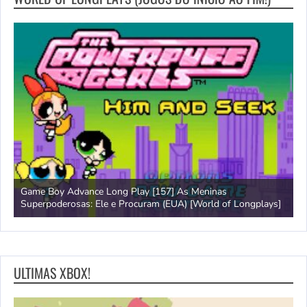
Game Boy Advance Long Play [157] As Meninas
A
Superpoderosas: Ele e Procuram (EUA) [World of Longplays]
L
ULTIMAS XBOX!