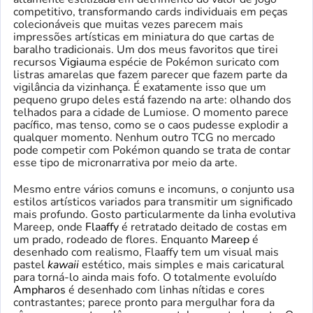
competitivo, transformando cards individuais em peças
colecionáveis ​​que muitas vezes parecem mais
impressões artísticas em miniatura do que cartas de
baralho tradicionais. Um dos meus favoritos que tirei
recursos
Vigia
uma espécie de Pokémon suricato com
listras amarelas que fazem parecer que fazem parte da
vigilância da vizinhança. É exatamente isso que um
pequeno grupo deles está fazendo na arte: olhando dos
telhados para a cidade de Lumiose. O momento parece
pacífico, mas tenso, como se o caos pudesse explodir a
qualquer momento. Nenhum outro TCG no mercado
pode competir com Pokémon quando se trata de contar
esse tipo de micronarrativa por meio da arte.
Mesmo entre vários comuns e incomuns, o conjunto usa
estilos artísticos variados para transmitir um significado
mais profundo. Gosto particularmente da linha evolutiva
Mareep, onde
Flaaffy
é retratado deitado de costas em
um prado, rodeado de flores. Enquanto
Mareep
é
desenhado com realismo, Flaaffy tem um visual mais
pastel
kawaii
estético, mais simples e mais caricatural
para torná-lo ainda mais fofo. O totalmente evoluído
Ampharos
é desenhado com linhas nítidas e cores
contrastantes; parece pronto para mergulhar fora da