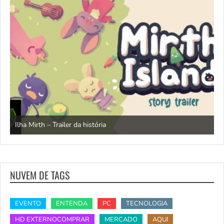
N
Ilha Mirth – Trailer da história
d
NUVEM DE TAGS
EVENTO
ENTENDA
PC
TECNOLOGIA
HD EXTERNOCOMPRAR
MERCADO
AQUI