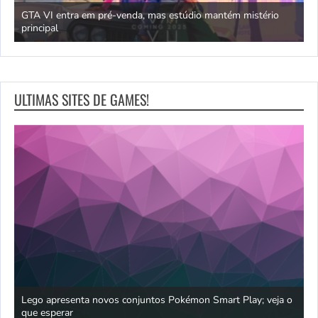
GTA VI entra em pré-venda, mas estúdio mantém mistério
principal
J
ULTIMAS SITES DE GAMES!
praia
Lego apresenta novos conjuntos Pokémon Smart Play; veja o
P
que esperar
p