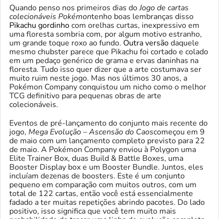
Quando penso nos primeiros dias do
Jogo de cartas
colecionáveis ​​Pokémon
tenho boas lembranças disso
Pikachu gordinho
com orelhas curtas, inexpressivo em
uma floresta sombria com, por algum motivo estranho,
um grande toque roxo ao fundo.
Outra versão
daquele
mesmo chubster parece que Pikachu foi cortado e colado
em um pedaço genérico de grama e ervas daninhas na
floresta. Tudo isso quer dizer que a arte costumava ser
muito ruim neste jogo. Mas nos últimos 30 anos, a
Pokémon Company conquistou um nicho como o melhor
TCG definitivo para pequenas obras de arte
colecionáveis.
Eventos de pré-lançamento do conjunto mais recente do
jogo,
Mega Evolução – Ascensão do Caos
começou em 9
de maio com um lançamento completo previsto para 22
de maio. A Pokémon Company enviou à Polygon uma
Elite Trainer Box, duas Build & Battle Boxes, uma
Booster Display box e um Booster Bundle. Juntos, eles
incluíam dezenas de boosters. Este é um conjunto
pequeno em comparação com muitos outros, com um
total de 122 cartas, então você está essencialmente
fadado a ter muitas repetições abrindo pacotes. Do lado
positivo, isso significa que você tem muito mais