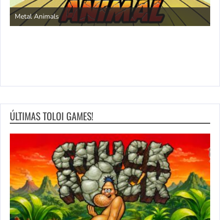
S
Metal Animals
ÚLTIMAS TOLOI GAMES!