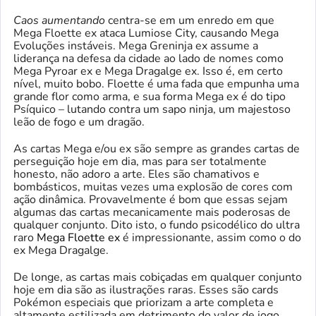
Caos aumentando
centra-se em um enredo em que
Mega Floette ex ataca Lumiose City, causando Mega
Evoluções instáveis. Mega Greninja ex assume a
liderança na defesa da cidade ao lado de nomes como
Mega Pyroar ex e Mega Dragalge ex. Isso é, em certo
nível, muito bobo. Floette é uma fada que empunha uma
grande flor como arma, e sua forma Mega ex é do tipo
Psíquico – lutando contra um sapo ninja, um majestoso
leão de fogo e um dragão.
As cartas Mega e/ou ex são sempre as grandes cartas de
perseguição hoje em dia, mas para ser totalmente
honesto, não adoro a arte. Eles são chamativos e
bombásticos, muitas vezes uma explosão de cores com
ação dinâmica. Provavelmente é bom que essas sejam
algumas das cartas mecanicamente mais poderosas de
qualquer conjunto. Dito isto, o fundo psicodélico do ultra
raro
Mega Floette ex
é impressionante, assim como o do
ex Mega Dragalge.
De longe, as cartas mais cobiçadas em qualquer conjunto
hoje em dia são as ilustrações raras. Esses são cards
Pokémon especiais que priorizam a arte completa e
altamente estilizada em detrimento do valor de jogo