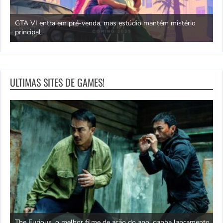
GTA VI entra em pré-venda, mas estúdio mantém mistério
principal
J
ULTIMAS SITES DE GAMES!
s da
The Furious, o melhor filme de ação do ano, ganha lançamento