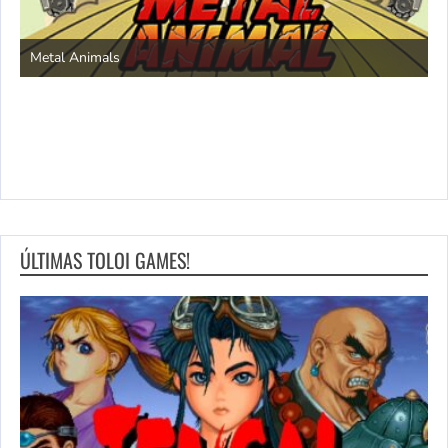
S
Metal Animals
ÚLTIMAS TOLOI GAMES!