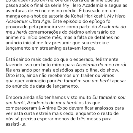
Eu também sou um herói
é um curta de anime que se
passa após o final da série My Hero Academia e segue as
aventuras de Eri no ensino médio. É baseado em um
mangá one-shot de autoria de Kohei Horikoshi.
My Hero
Academia: Ultra Age
. Este episódio do epílogo foi
provocado pela primeira vez como parte do
Academia do
meu herói
comemorações do décimo aniversário do
anime no início deste mês, mas a falta de detalhes no
anúncio inicial me fez presumir que sua estreia e
lançamento em streaming estavam longe.
Está saindo mais cedo do que o esperado, felizmente,
fazendo isso
um belo mimo para
Academia do meu herói
fãs ansiando por mais episódios após o final do show.
Dito isto, ainda não recebemos um trailer ou vimos
qualquer animação para
Eu também sou um herói
apesar
do anúncio da data de lançamento.
Embora ainda não tenhamos visto muito
Eu também sou
um herói
,
Academia do meu herói
os fãs que
compareceram à Anime Expo devem ficar ansiosos para
ver esta curta estreia mais cedo, enquanto o resto de
nós só precisa esperar menos de três meses para
assisti-la.