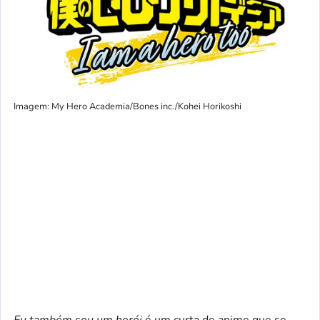
Imagem: My Hero Academia/Bones inc./Kohei Horikoshi