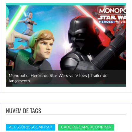
Monopólio: Heróis de Star Wars vs. Vilões | Trailer de
lançamento
S
NUVEM DE TAGS
ACESSÓRIOSCOMPRAR
CADEIRA GAMERCOMPRAR