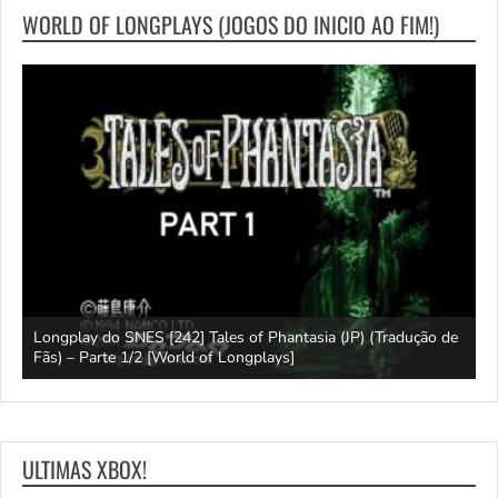
WORLD OF LONGPLAYS (JOGOS DO INICIO AO FIM!)
e
Longplay do SNES [242] Tales of Phantasia (JP) (Tradução de
Fãs) – Parte 1/2 [World of Longplays]
J
ULTIMAS XBOX!