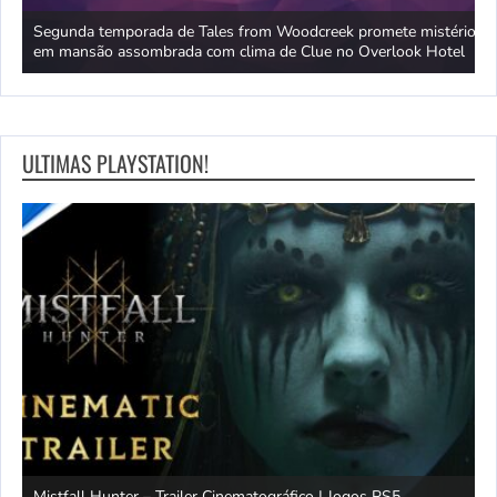
P
Segunda temporada de Tales from Woodcreek promete mistério
R
em mansão assombrada com clima de Clue no Overlook Hotel
a
ULTIMAS PLAYSTATION!
Mistfall Hunter – Trailer Cinematográfico | Jogos PS5
S