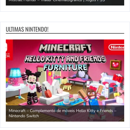
ULTIMAS NINTENDO!
endo
Minecraft – Complemento de móveis Hello Kitty e Friends –
O
Nintendo Switch
d