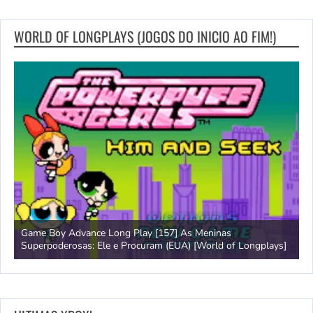
WORLD OF LONGPLAYS (JOGOS DO INICIO AO FIM!)
Game Boy Advance Long Play [157] As Meninas
A
Superpoderosas: Ele e Procuram (EUA) [World of Longplays]
L