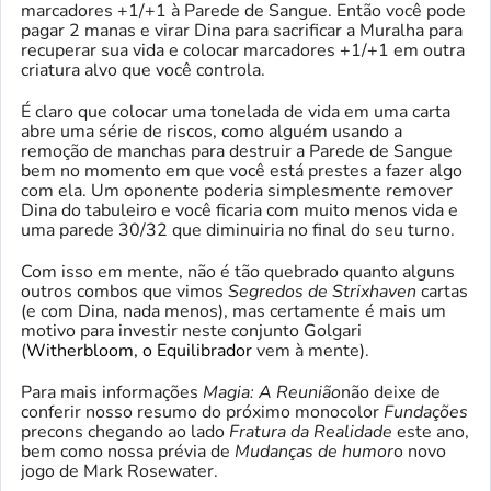
marcadores +1/+1 à Parede de Sangue. Então você pode
pagar 2 manas e virar Dina para sacrificar a Muralha para
recuperar sua vida e colocar marcadores +1/+1 em outra
criatura alvo que você controla.
É claro que colocar uma tonelada de vida em uma carta
abre uma série de riscos, como alguém usando a
remoção de manchas para destruir a Parede de Sangue
bem no momento em que você está prestes a fazer algo
com ela. Um oponente poderia simplesmente remover
Dina do tabuleiro e você ficaria com muito menos vida e
uma parede 30/32 que diminuiria no final do seu turno.
Com isso em mente, não é tão quebrado quanto alguns
outros combos que vimos
Segredos de Strixhaven
cartas
(e com Dina, nada menos), mas certamente é mais um
motivo para investir neste conjunto Golgari
(
Witherbloom, o Equilibrador
vem à mente).
Para mais informações
Magia: A Reunião
não deixe de
conferir nosso resumo do próximo monocolor
Fundações
precons chegando ao lado
Fratura da Realidade
este ano,
bem como nossa prévia de
Mudanças de humor
o novo
jogo de Mark Rosewater.