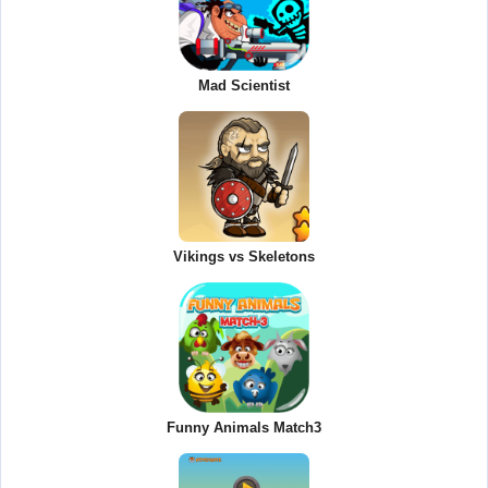
Mad Scientist
Vikings vs Skeletons
Funny Animals Match3