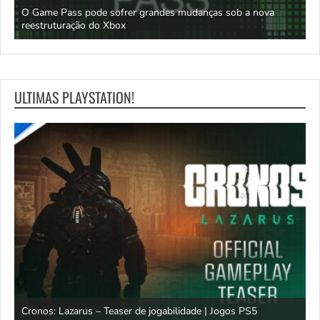
O Game Pass pode sofrer grandes mudanças sob a nova
D
reestruturação do Xbox
S
ULTIMAS PLAYSTATION!
os
Cronos: Lazarus – Teaser de jogabilidade | Jogos PS5
E