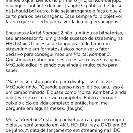
menos o que fizemos no primeiro [
Mortal Kombat
]tipo,
não fique confiante demais. [laugh] O público lhe diz se
há [should be] outro. Não seja arrogante e faça o que é
certo para os personagens. Esse sempre foi o objetivo:
fazer o que for certo para a verdade dos personagens.”
Enquanto
Mortal Kombat 2
não iluminou as bilheterias,
seu antecessor foi um grande sucesso de streaming na
HBO Max. O sucesso de longo prazo do filme em
streaming e em formatos físicos pode ser o fator
decisivo para conseguirmos um
Mortal Kombat 3
.
Questionado sobre onde estão essas conversas agora,
McQuoid adiou, dizendo que ainda é muito cedo para
saber.
“Não sei se estou pronto para divulgar isso”, disse
McQuoid rindo. “Quando penso nisso, é tipo, uau, isso é
um campo minado. É quase como
Mortal Kombat 2
ainda
não teve seu ciclo de vida completo. Então acho que
deixe o ciclo de vida completo e então, hum, me
pergunte em alguns meses. [laughs]”
Mortal Kombat 2
está disponível para aluguel e compra
digital e será lançado em 4K UHD, Blu-ray e DVD em 28
de julho. A data de lançamento em streaming na HBO