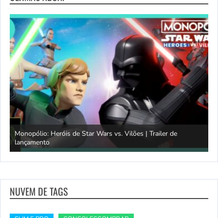
Monopólio: Heróis de Star Wars vs. Vilões | Trailer de
lançamento
S
NUVEM DE TAGS