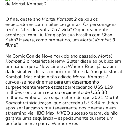
O final deste ano
Mortal Kombat 2
deixou os
espectadores com muitas perguntas. Os personagens
recém-falecidos voltarão à vida? O que realmente
aconteceu com Liu Kang após sua batalha com Shao
Kahn? Haverá, como prometido, um
Mortal Kombat 3
filme
?
Na Comic Con de Nova York do ano passado,
Mortal
Kombat 2
o roteirista Jeremy Slater disse ao público em
um painel que a New Line e a Warner Bros. já haviam
dado sinal verde para o próximo filme da franquia Mortal
Kombat. Mas então o tão adiado
Mortal Kombat 2
curvou-se nos cinemas para um
desempenho
surpreendentemente escasso
arrecadando US$ 129
milhões contra um
relatou orçamento de US$ 80
milhões
. Embora isso seja melhor do que 2021
Mortal
Kombat
reinicialização, que arrecadou US$ 84 milhões
após ser lançado simultaneamente nos cinemas e em
streaming via HBO Max,
MK2
O sucesso teatral de não
garante uma sequência – especialmente durante um
período incerto para a Warner Bros.