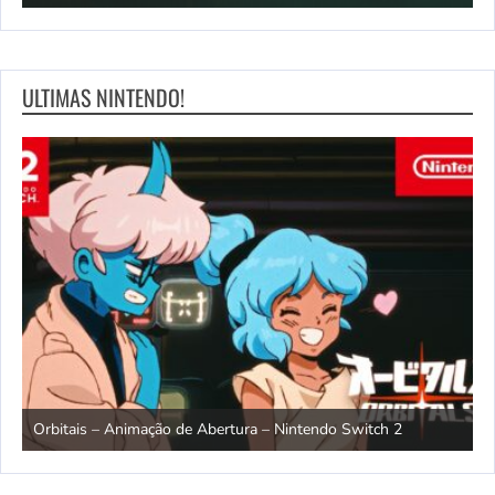
ULTIMAS NINTENDO!
ndo
R
Orbitais – Animação de Abertura – Nintendo Switch 2
S