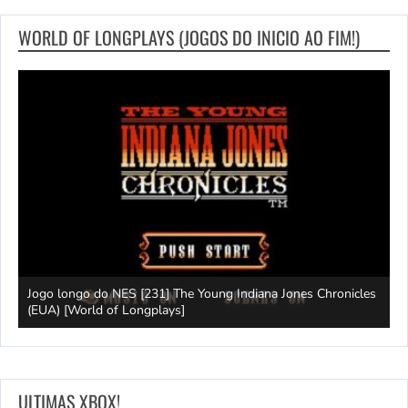
WORLD OF LONGPLAYS (JOGOS DO INICIO AO FIM!)
Jogo longo do NES [231] The Young Indiana Jones Chronicles
W
ays]
(EUA) [World of Longplays]
T
ULTIMAS XBOX!