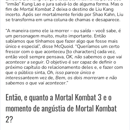
“irmão” Kung Lao e jura salvá-lo de alguma forma. Mas o
fim de
Mortal Kombat 2
deixa o destino de Liu Kang
incerto. Após ser mortalmente ferido por Shao Kahn, Liu
se transforma em uma coluna de chamas e desaparece.
“A maneira como ele ia morrer – ou
saída
– você sabe, é
um personagem muito, muito importante. Então
sabíamos que tínhamos que fazer algo que fosse mais
único e especial”, disse McQuoid. “Queríamos um certo
frescor com o que aconteceu [to characters] cada vez,
então você sempre pensava,
OK, não sabemos o que vai
acontecer a seguir
. O objetivo é ser capaz de definir o
próximo capítulo do relacionamento deles e, e fazer com
que o público sinta,
Oh, isso parece único e
interessante
em vez de,
Bem, os dois morreram e não
sabemos o que vai acontecer
.”
Então, e quanto a Mortal Kombat 3 e o
momento de angústia de Mortal Kombat
2?