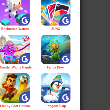
Enchanted Waters
ZUNO
Monster Wants Candy
Fancy Diver
Flappy Foot Chinko
Penguin Skip