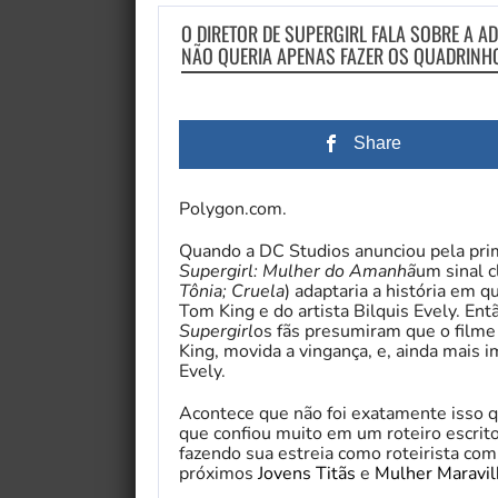
O DIRETOR DE SUPERGIRL FALA SOBRE A A
NÃO QUERIA APENAS FAZER OS QUADRINH
Share
Polygon.com.
Quando a DC Studios anunciou pela primei
Supergirl: Mulher do Amanhã
um sinal c
Tônia; Cruela
) adaptaria a história em 
Tom King e do artista Bilquis Evely. E
Supergirl
os fãs presumiram que o filme 
King, movida a vingança, e, ainda mais i
Evely.
Acontece que não foi exatamente isso q
que confiou muito em um roteiro escrit
fazendo sua estreia como roteirista co
próximos
Jovens Titãs
e
Mulher Maravil