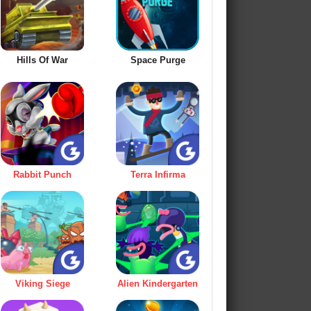
Hills Of War
Space Purge
Rabbit Punch
Terra Infirma
Viking Siege
Alien Kindergarten