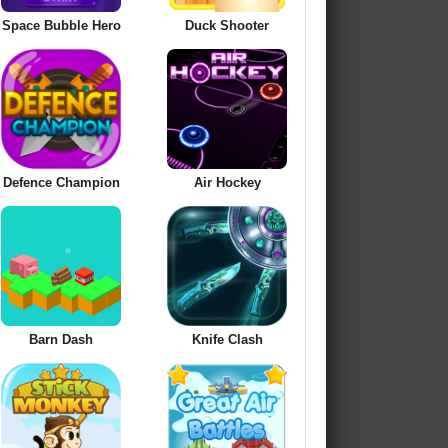
Space Bubble Hero
Duck Shooter
Defence Champion
Air Hockey
Barn Dash
Knife Clash