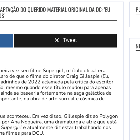
DAPTAÇÃO DO QUERIDO MATERIAL ORIGINAL DA DC: ‘EU
P
OS’
Tweet
N
ra vez seu filme Supergirl, o título oficial era
laro de que o filme do diretor Craig Gillespie (
Eu,
quadrinhos de 2022 aclamada pela crítica do escritor
ntão, mesmo quando esse título mudou para apenas
ainda se basearia fortemente na saga galáctica de
mportante, na obra de arte surreal e cósmica de
ue aconteceu. Em vez disso, Gillespie diz ao Polygon
o por Ana Nogueira, uma dramaturga e atriz que está
m
Supergirl
e atualmente diz estar trabalhando nos
ha
filmes para DCU.