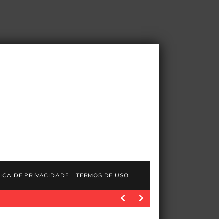
TICA DE PRIVACIDADE
TERMOS DE USO
do Homem-Aranha
JogosGratisFun. Polygon.com. Fonte da imagem