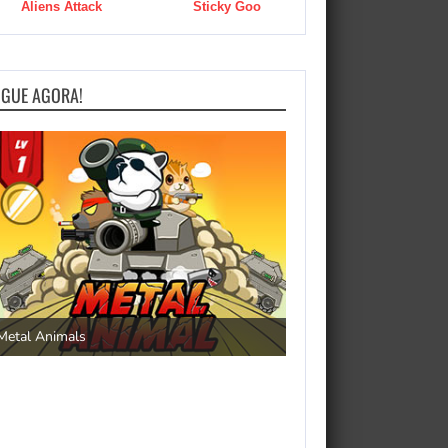
Aliens Attack
Sticky Goo
OGUE AGORA!
Save the Princess
Metal Animals