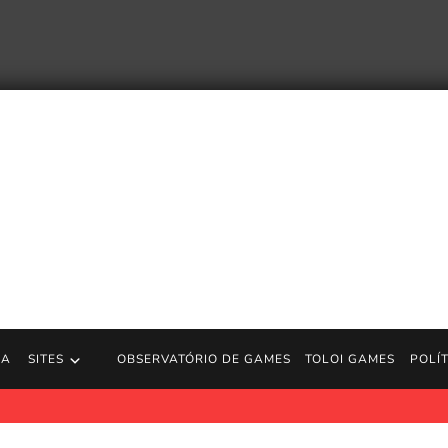
RA
SITES
OBSERVATÓRIO DE GAMES
TOLOI GAMES
POLÍ
l Cretton usou videogames e wingsuits para criar o novo filme 