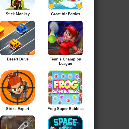
Stick Monkey
Great Air Battles
Desert Drive
Tennis Champion
League
Strike Expert
Frog Super Bubbles