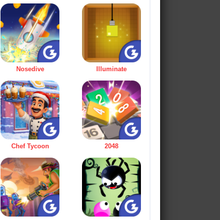
Nosedive
Illuminate
Chef Tycoon
2048