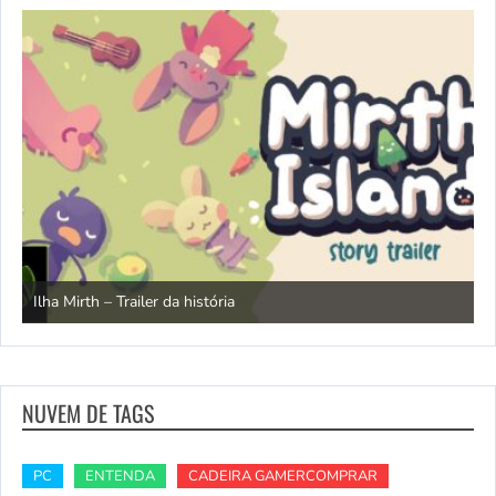
N
Ilha Mirth – Trailer da história
d
NUVEM DE TAGS
PC
ENTENDA
CADEIRA GAMERCOMPRAR