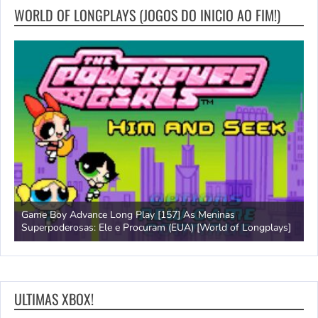
WORLD OF LONGPLAYS (JOGOS DO INICIO AO FIM!)
Game Boy Advance Long Play [157] As Meninas
A
Superpoderosas: Ele e Procuram (EUA) [World of Longplays]
L
ULTIMAS XBOX!