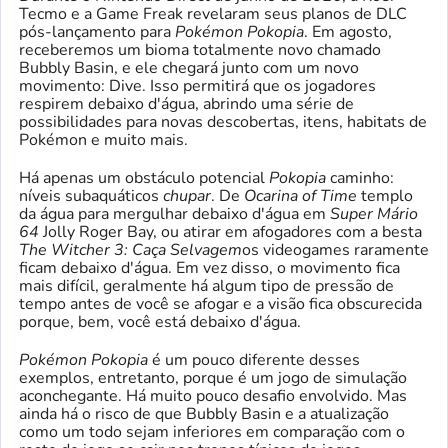
Tecmo e a Game Freak revelaram seus planos de DLC
pós-lançamento para
Pokémon Pokopia
. Em agosto,
receberemos um bioma totalmente novo chamado
Bubbly Basin, e ele chegará junto com um novo
movimento: Dive. Isso permitirá que os jogadores
respirem debaixo d'água, abrindo uma série de
possibilidades para novas descobertas, itens, habitats de
Pokémon e muito mais.
Há apenas um obstáculo potencial
Pokopia
caminho:
níveis subaquáticos
chupar
. De
Ocarina of Time
templo
da água para mergulhar debaixo d'água em
Super Mário
64
Jolly Roger Bay, ou atirar em afogadores com a besta
The Witcher 3: Caça Selvagem
os videogames raramente
ficam debaixo d'água. Em vez disso, o movimento fica
mais difícil, geralmente há algum tipo de pressão de
tempo antes de você se afogar e a visão fica obscurecida
porque, bem, você está debaixo d'água.
Pokémon
Pokopia
é um pouco diferente desses
exemplos, entretanto, porque é um jogo de simulação
aconchegante. Há muito pouco desafio envolvido. Mas
ainda há o risco de que Bubbly Basin e a atualização
como um todo sejam inferiores em comparação com o