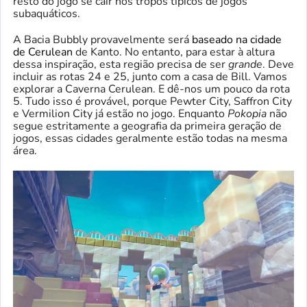
resto do jogo se cair nos tropos típicos de jogos
subaquáticos.
A Bacia Bubbly provavelmente será
baseado na cidade
de Cerulean
de Kanto. No entanto, para estar à altura
dessa inspiração, esta região precisa de ser
grande
. Deve
incluir as rotas 24 e 25, junto com a casa de Bill. Vamos
explorar a Caverna Cerulean. E dê-nos um pouco da rota
5. Tudo isso é provável, porque Pewter City, Saffron City
e Vermilion City já estão no jogo. Enquanto
Pokopia
não
segue estritamente a geografia da primeira geração de
jogos, essas cidades geralmente estão todas na mesma
área.