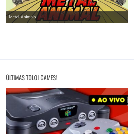
S
Metal Animals
ÚLTIMAS TOLOI GAMES!