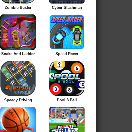
Zombie Buster
Cyber Slashman
Snake And Ladder
Speed Racer
Speedy Driving
Pool 8 Ball