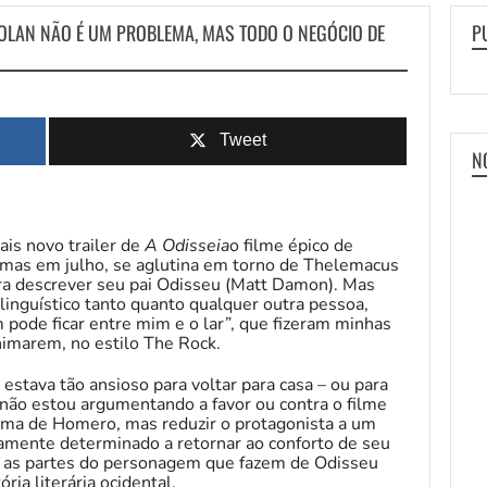
NOLAN NÃO É UM PROBLEMA, MAS TODO O NEGÓCIO DE
P
Tweet
N
ais novo trailer de
A Odisseia
o filme épico de
emas em julho, se aglutina em torno de Thelemacus
ra descrever seu pai Odisseu (Matt Damon). Mas
inguístico tanto quanto qualquer outra pessoa,
pode ficar entre mim e o lar”, que fizeram minhas
nimarem, no estilo The Rock.
tava tão ansioso para voltar para casa – ou para
, não estou argumentando a favor ou contra o filme
ema de Homero, mas reduzir o protagonista a um
mente determinado a retornar ao conforto de seu
rde as partes do personagem que fazem de Odisseu
ria literária ocidental.