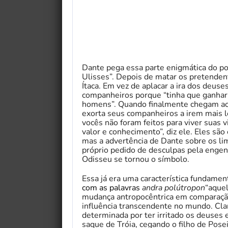
Dante pega essa parte enigmática do p
Ulisses”. Depois de matar os pretendent
Ítaca. Em vez de aplacar a ira dos deu
companheiros porque “tinha que ganhar 
homens”. Quando finalmente chegam ao
exorta seus companheiros a irem mais 
vocês não foram feitos para viver suas
valor e conhecimento”, diz ele. Eles s
mas a advertência de Dante sobre os li
próprio pedido de desculpas pela engen
Odisseu se tornou o símbolo.
Essa já era uma característica fundam
com as palavras
andra polútropon
“aque
mudança antropocêntrica em comparaç
influência transcendente no mundo. Clar
determinada por ter irritado os deuses
saque de Tróia, cegando o filho de Pose