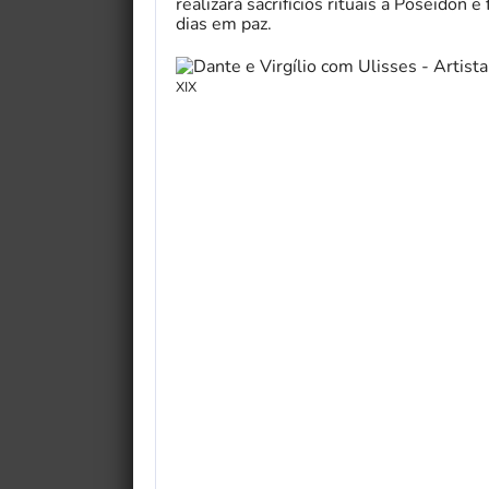
realizará sacrifícios rituais a Poseidon 
dias em paz.
XIX