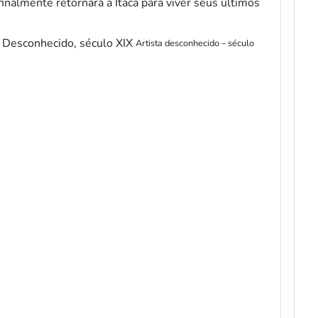
e finalmente retornará a Ítaca para viver seus últimos
Artista desconhecido – século