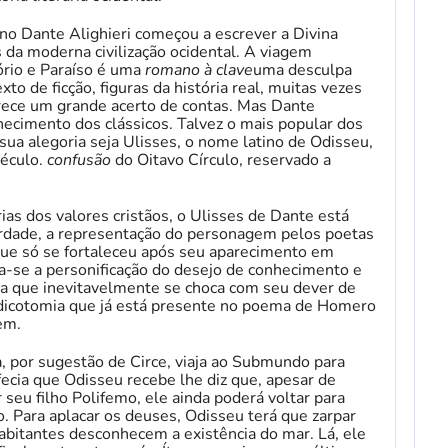
ano Dante Alighieri começou a escrever a Divina
 da moderna civilização ocidental. A viagem
ório e Paraíso é uma
romano à clave
uma desculpa
xto de ficção, figuras da história real, muitas vezes
ece um grande acerto de contas. Mas Dante
ecimento dos clássicos. Talvez o mais popular dos
a alegoria seja Ulisses, o nome latino de Odisseu,
século.
confusão
do Oitavo Círculo, reservado a
ias dos valores cristãos, o Ulisses de Dante está
erdade, a representação do personagem pelos poetas
que só se fortaleceu após seu aparecimento em
rna-se a personificação do desejo de conhecimento e
ca que inevitavelmente se choca com seu dever de
 dicotomia que já está presente no poema de Homero
em.
a, por sugestão de Circe, viaja ao Submundo para
fecia que Odisseu recebe lhe diz que, apesar de
r seu filho Polifemo, ele ainda poderá voltar para
. Para aplacar os deuses, Odisseu terá que zarpar
abitantes desconhecem a existência do mar. Lá, ele