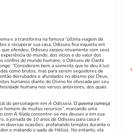
oema e a transforma na famosa “última viagem de
es e recuperar sua casa, Odisseu fica inquieto em
ses que ofendeu, Odisseu zarpou novamente com seus
experiência do mundo, dos vícios e do valor dos
s confins do mundo humano, o Odisseu de Dante
longe: “Considerem bem a semente que te deu à luz:
 vidas como brutos, mas para serem seguidores de
ão então derrubados e afundados no abismo por Deus,
mites humanos diante do Divino foi ofuscada por seu
hosidade humana nos versos anteriores, dos quais
ental do personagem em
A Odisseia
.
O poema começa
le homem de muitos recursos”, marcando uma
ão com
A Ilíada
concentre-se nos deuses e em sua
o, a jornada de 10 anos de Odisseu para casa é
 em diversas ocasiões: profanando templos durante o
idon e matando o gado de Hélios. No entanto, ele