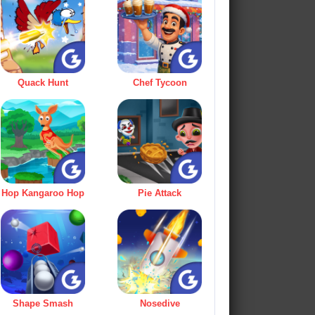
Quack Hunt
Chef Tycoon
Hop Kangaroo Hop
Pie Attack
Shape Smash
Nosedive