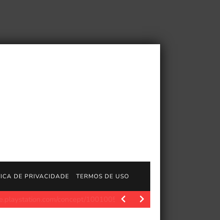
TICA DE PRIVACIDADE
TERMOS DE USO
ion.com/concept/10010058 Flesh se torna uma arma em 20 de…