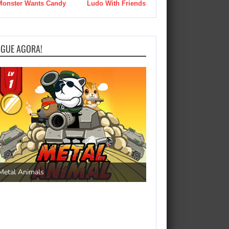
Monster Wants Candy
Ludo With Friends
OGUE AGORA!
Save the Princess
Metal Animals