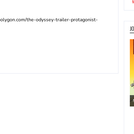
olygon.com/the-odyssey-trailer-protagonist-
J
Jogos de Aventura