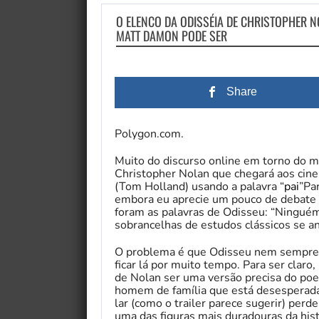
O ELENCO DA ODISSÉIA DE CHRISTOPHER 
MATT DAMON PODE SER
Share
Polygon.com.
Muito do discurso online em torno do m
Christopher Nolan que chegará aos cin
(Tom Holland) usando a palavra “
pai
”Pa
embora eu aprecie um pouco de debate l
foram as palavras de Odisseu: “Ninguém 
sobrancelhas de estudos clássicos se a
O problema é que Odisseu nem sempre es
ficar lá por muito tempo. Para ser claro
de Nolan ser uma versão precisa do po
homem de família que está desesperada
lar (como o trailer parece sugerir) pe
uma das figuras mais duradouras da histó