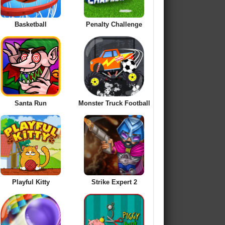
Basketball
Penalty Challenge
Santa Run
Monster Truck Football
Playful Kitty
Strike Expert 2