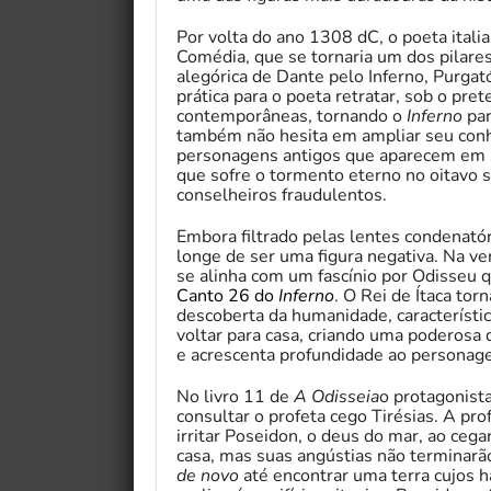
Por volta do ano 1308 dC, o poeta itali
Comédia, que se tornaria um dos pilares
alegórica de Dante pelo Inferno, Purgat
prática para o poeta retratar, sob o prete
contemporâneas, tornando o
Inferno
par
também não hesita em ampliar seu conh
personagens antigos que aparecem em su
que sofre o tormento eterno no oitavo 
conselheiros fraudulentos.
Embora filtrado pelas lentes condenatór
longe de ser uma figura negativa. Na v
se alinha com um fascínio por Odisseu 
Canto 26 do
Inferno
. O Rei de Ítaca to
descoberta da humanidade, característi
voltar para casa, criando uma poderosa
e acrescenta profundidade ao personag
No livro 11 de
A Odisseia
o protagonist
consultar o profeta cego Tirésias. A pro
irritar Poseidon, o deus do mar, ao cega
casa, mas suas angústias não terminarão
de novo
até encontrar uma terra cujos h