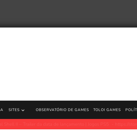
RA
SITES
OBSERVATÓRIO DE GAMES
TOLOI GAMES
POLÍ
Trailer da data de lançamento | Jogos PS5
https://store.playstat