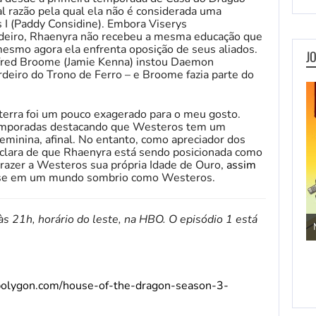
l razão pela qual ela não é considerada uma
s I (Paddy Considine). Embora Viserys
eiro, Rhaenyra não recebeu a mesma educação que
esmo agora ela enfrenta oposição de seus aliados.
J
lfred Broome (Jamie Kenna) instou Daemon
rdeiro do Trono de Ferro – e Broome fazia parte do
aterra foi um pouco exagerado para o meu gosto.
temporadas destacando que Westeros tem um
eminina, afinal. No entanto, como apreciador dos
 clara de que Rhaenyra está sendo posicionada como
razer a Westeros sua própria Idade de Ouro,
assim
esse em um mundo sombrio como Westeros.
Jogos de Aventura
às 21h, horário do leste, na HBO. O episódio 1 está
polygon.com/house-of-the-dragon-season-3-