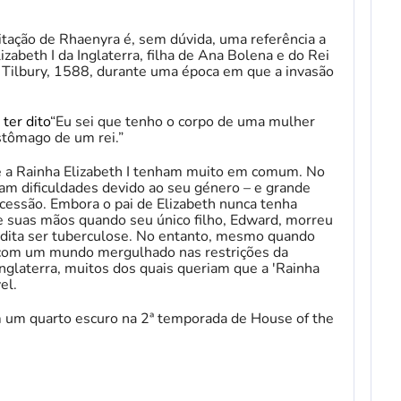
citação de Rhaenyra é, sem dúvida, uma referência a
zabeth I da Inglaterra, filha de Ana Bolena e do Rei
 Tilbury, 1588, durante uma época em que a invasão
a
ter dito
“Eu sei que tenho o corpo de uma mulher
estômago de um rei.”
a e a Rainha Elizabeth I tenham muito em comum. No
am dificuldades devido ao seu género – e grande
cessão. Embora o pai de Elizabeth nunca tenha
de suas mãos quando seu único filho, Edward, morreu
dita ser tuberculose. No entanto, mesmo quando
r com um mundo mergulhado nas restrições da
Inglaterra, muitos dos quais queriam que a 'Rainha
el.