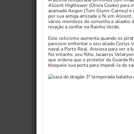
A última temporada terminou com Rhae
Alicent Hightower (Olivia Cooke) para in
acamado Aegon (Tom Glynn-Carney) e o
por sua antiga amizade e fé em Alicent,
vários membros do conselho e aliados 
relação a confiar na Rainha Verde.
Este ceticismo aumenta quando os pirata
parecem enfrentar o seu aliado Corlys 
naval a Porto Real. Ansiosa para ver a 
No entanto, seu filho, Jacaerys Velaryo
que ordena que o protetor da Guarda Ra
bloqueie sua porta para impedi-la de sai