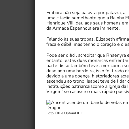
Embora não seja palavra por palavra, a 
uma citação semelhante que a Rainha Eli
Henrique VIII, deu aos seus homens em
da Armada Espanhola era iminente.
Falando às suas tropas, Elizabeth afirm
fraca e débil, mas tenho o coração e o 
Pode ser difícil acreditar que Rhaenyr
entanto, estas duas monarcas enfrentar
parte disso também teve a ver com a su
desejado uma herdeira, isso foi tirado 
devido a uma doença.
historiadores
acre
ascendeu ao trono, Isabel teve de lida
instituições patriarcais
como a Igreja da 
Virgem' se casasse o mais rápido possív
Foto: Ollie Upton/HBO