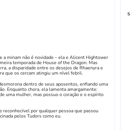
S
e a minam não é novidade – ela e Alicent Hightower
imeira temporada de House of the Dragon. Mas
rra, a disparidade entre os desejos de Rhaenyra e
a que os cercam atingiu um nível febril.
desmorona dentro de seus aposentos, enfiando uma
gão. Enquanto chora, ela lamenta amargamente:
o de uma mulher, mas possuo o coração e o espírito
e reconhecível por qualquer pessoa que passou
cinada pelos Tudors como eu.