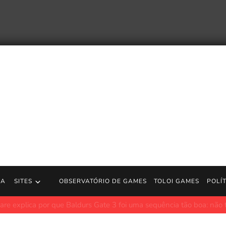
RA
SITES
OBSERVATÓRIO DE GAMES
TOLOI GAMES
POLÍ
uncia Abdication, o quinto e último livro da série Southern Reach