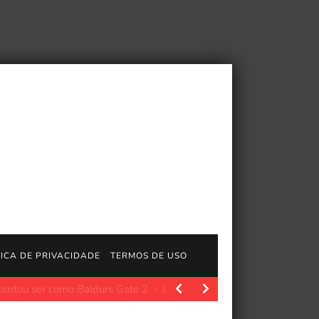
TICA DE PRIVACIDADE
TERMOS DE USO
JogosGratisFun. Os fãs de Jeff VanderMeer e de sua…