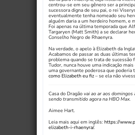
centrou-se em seu gênero ser a principa
sucessora digna de seu pai, o rei Visery
eventualmente tenha nomeado seu herd
alguém daria a um herdeiro homem, e m
Foi apenas na última temporada que A
Targaryen (Matt Smith) a se declarar he
Conselho Negro de Rhaenyra.
Na verdade, o apelo à Elizabeth da Ingl
Acabamos de passar as duas últimas 
problema quando se trata de sucessão f
Tudor, nunca houve uma indicação mais
uma governante poderosa que poderia t
como Elizabeth eu fiz
– se ela não viv
My Fairytale Griffin
Casa do Dragão
vai ao ar aos domingos 
sendo transmitido agora na HBO Max.
Aimee Hart.
Leia mais aqui em inglês:
https://www.
elizabeth-i-rhaenyra/
.