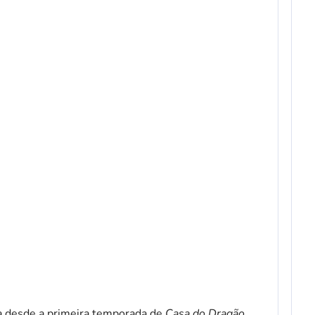
ira desde a primeira temporada de
Casa do Dragão