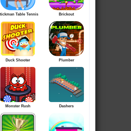
tickman Table Tennis
Brickout
Duck Shooter
Plumber
Monster Rush
Dashers