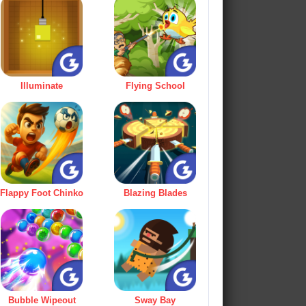
Illuminate
Flying School
Flappy Foot Chinko
Blazing Blades
Bubble Wipeout
Sway Bay