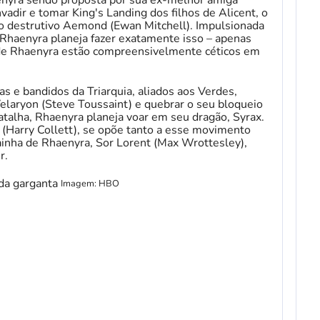
nyra sendo proposta por sua ex-melhor amiga
vadir e tomar King's Landing dos filhos de Alicent, o
 destrutivo Aemond (Ewan Mitchell). Impulsionada
 Rhaenyra planeja fazer exatamente isso – apenas
de Rhaenyra estão compreensivelmente céticos em
s e bandidos da Triarquia, aliados aos Verdes,
Velaryon (Steve Toussaint) e quebrar o seu bloqueio
batalha, Rhaenyra planeja voar em seu dragão, Syrax.
n (Harry Collett), se opõe tanto a esse movimento
inha de Rhaenyra, Sor Lorent (Max Wrottesley),
r.
Imagem: HBO