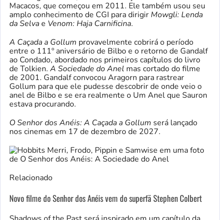
Macacos, que começou em 2011. Ele também usou seu
amplo conhecimento de CGI para dirigir
Mowgli: Lenda
da Selva
e
Venom: Haja Carnificina
.
A Caçada a Gollum
provavelmente cobrirá o período
entre o 111º aniversário de Bilbo e o retorno de Gandalf
ao Condado, abordado nos primeiros capítulos do livro
de Tolkien.
A Sociedade do Anel
mas cortado do filme
de 2001. Gandalf convocou Aragorn para rastrear
Gollum para que ele pudesse descobrir de onde veio o
anel de Bilbo e se era realmente o Um Anel que Sauron
estava procurando.
O Senhor dos Anéis: A Caçada a Gollum
será lançado
nos cinemas em 17 de dezembro de 2027.
Relacionado
Novo filme do Senhor dos Anéis vem do superfã Stephen Colbert
Shadows of the Past será inspirado em um capítulo da