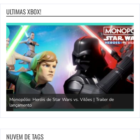
ULTIMAS XBOX!
Monopólio: Heróis de Star Wars vs. Vilões | Trailer de
lançamento
S
NUVEM DE TAGS