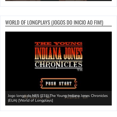
WORLD OF LONGPLAYS (JOGOS DO INICIO AO FIM!)
Jogo longo do NES [231] The Young Indiana Jones Chronicles
W
ays]
(EUA) [World of Longplays]
T