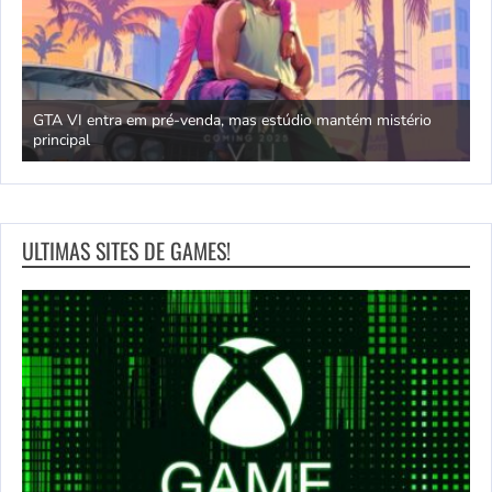
GTA VI entra em pré-venda, mas estúdio mantém mistério
principal
J
ULTIMAS SITES DE GAMES!