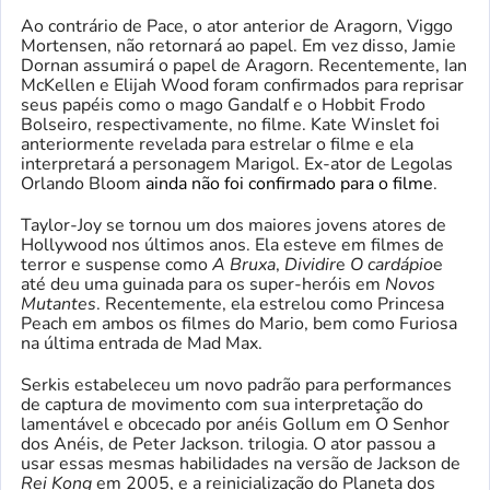
Ao contrário de Pace, o ator anterior de Aragorn, Viggo
Mortensen, não retornará ao papel. Em vez disso, Jamie
Dornan assumirá o papel de Aragorn. Recentemente, Ian
McKellen e Elijah Wood foram confirmados para reprisar
seus papéis como o mago Gandalf e o Hobbit Frodo
Bolseiro, respectivamente, no filme. Kate Winslet foi
anteriormente revelada para estrelar o filme e ela
interpretará a personagem Marigol. Ex-ator de Legolas
Orlando Bloom
ainda não foi confirmado para o filme
.
Taylor-Joy se tornou um dos maiores jovens atores de
Hollywood nos últimos anos. Ela esteve em filmes de
terror e suspense como
A Bruxa
,
Dividir
e
O cardápio
e
até deu uma guinada para os super-heróis em
Novos
Mutantes
. Recentemente, ela estrelou como Princesa
Peach em ambos os filmes do Mario, bem como Furiosa
na última entrada de Mad Max.
Serkis estabeleceu um novo padrão para performances
de captura de movimento com sua interpretação do
lamentável e obcecado por anéis Gollum em O Senhor
dos Anéis, de Peter Jackson.
trilogia. O ator passou a
usar essas mesmas habilidades na versão de Jackson de
Rei Kong
em 2005,
e a reinicialização do Planeta dos