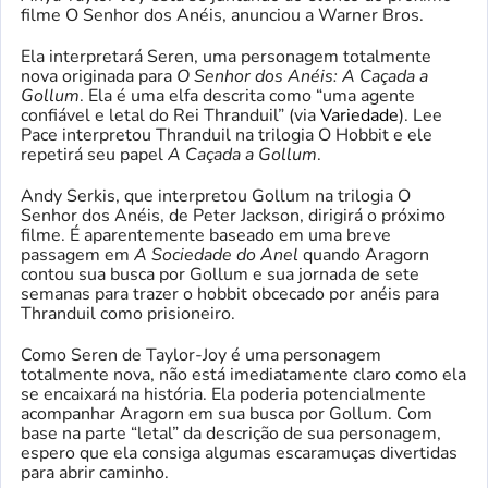
filme O Senhor dos Anéis, anunciou a Warner Bros.
Ela interpretará Seren, uma personagem totalmente
nova originada para
O Senhor dos Anéis: A Caçada a
Gollum
. Ela é uma elfa descrita como “uma agente
confiável e letal do Rei Thranduil” (via
Variedade
). Lee
Pace interpretou Thranduil na trilogia O Hobbit e ele
repetirá seu papel
A Caçada a Gollum
.
Andy Serkis, que interpretou Gollum na trilogia O
Senhor dos Anéis, de Peter Jackson, dirigirá o próximo
filme. É aparentemente baseado em uma breve
passagem em
A Sociedade do Anel
quando Aragorn
contou sua busca por Gollum e sua jornada de sete
semanas para trazer o hobbit obcecado por anéis para
Thranduil como prisioneiro.
Como Seren de Taylor-Joy é uma personagem
totalmente nova, não está imediatamente claro como ela
se encaixará na história. Ela poderia potencialmente
acompanhar Aragorn em sua busca por Gollum. Com
base na parte “letal” da descrição de sua personagem,
espero que ela consiga algumas escaramuças divertidas
para abrir caminho.