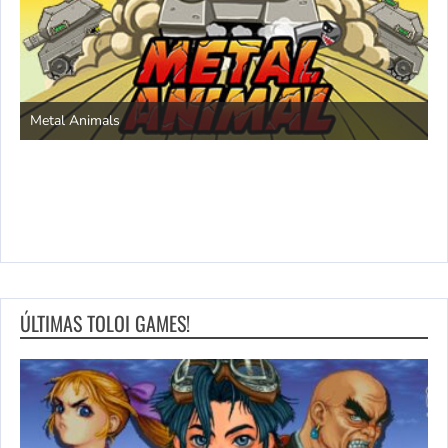
S
Metal Animals
ÚLTIMAS TOLOI GAMES!