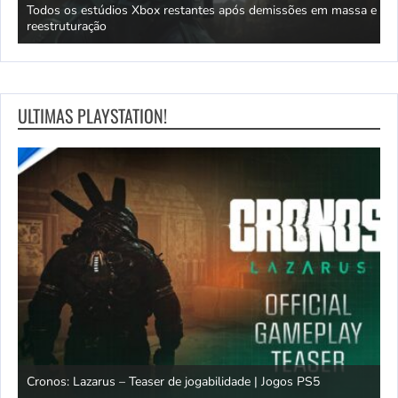
Todos os estúdios Xbox restantes após demissões em massa e
G
reestruturação
a
ULTIMAS PLAYSTATION!
os
Cronos: Lazarus – Teaser de jogabilidade | Jogos PS5
E