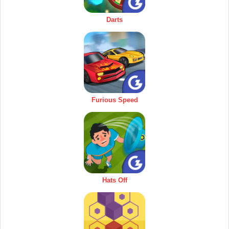
Darts
Furious Speed
Hats Off