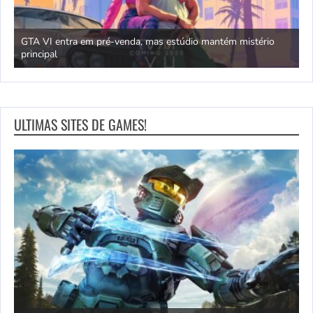
GTA VI entra em pré-venda, mas estúdio mantém mistério
principal
J
ULTIMAS SITES DE GAMES!