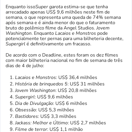
Enquanto isso
Super garota
estima-se que tenha
arrecadado apenas US$ 9,6 milhões neste fim de
semana, o que representa uma queda de 74% semana
após semana e é ainda menor do que o faturamento
bruto do polêmico filme da Angel Studios.
Jovem
Washington
. Enquanto
Lacaios e Monstros
pode
potencialmente ter pernas para uma bilheteria decente,
Supergirl
é definitivamente um fracasso.
De acordo com o Deadline, estes foram os dez filmes
com maior bilheteria nacional no fim de semana de três
dias de 4 de julho:
Lacaios e Monstros
: US$ 36,4 milhões
História de brinquedos 5
: US$ 31 milhões
Jovem Washington
: US$ 20,8 milhões
Supergirl
: US$ 9,6 milhões
Dia de Divulgação
: US$ 6 milhões
Obsessão
: US$ 5,3 milhões
Bastidores
: US$ 3,3 milhões
Jackass: Melhor e Último
: US$ 2,7 milhões
Filme de terror
: US$ 1,1 milhão