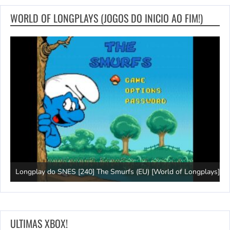
WORLD OF LONGPLAYS (JOGOS DO INICIO AO FIM!)
Longplay do SNES [240] The Smurfs (EU) [World of Longplays]
J
ULTIMAS XBOX!