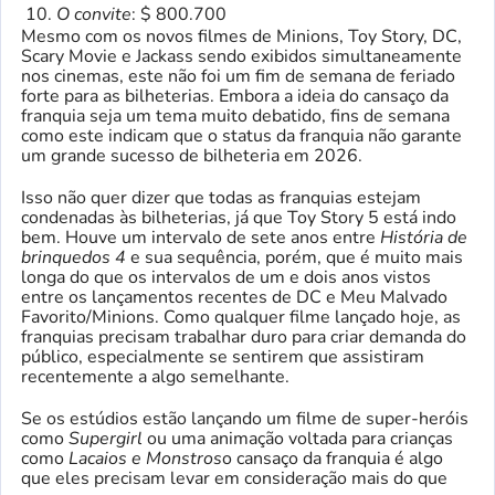
O convite
: $ 800.700
Mesmo com os novos filmes de Minions, Toy Story, DC,
Scary Movie e Jackass sendo exibidos simultaneamente
nos cinemas, este não foi um fim de semana de feriado
forte para as bilheterias. Embora a ideia do cansaço da
franquia seja um tema muito debatido, fins de semana
como este indicam que o status da franquia não garante
um grande sucesso de bilheteria em 2026.
Isso não quer dizer que todas as franquias estejam
condenadas às bilheterias, já que Toy Story 5 está indo
bem. Houve um intervalo de sete anos entre
História de
brinquedos 4
e sua sequência, porém, que é muito mais
longa do que os intervalos de um e dois anos vistos
entre os lançamentos recentes de DC e Meu Malvado
Favorito/Minions. Como qualquer filme lançado hoje, as
franquias precisam trabalhar duro para criar demanda do
público, especialmente se sentirem que assistiram
recentemente a algo semelhante.
Se os estúdios estão lançando um filme de super-heróis
como
Supergirl
ou uma animação voltada para crianças
como
Lacaios e Monstros
o cansaço da franquia é algo
que eles precisam levar em consideração mais do que