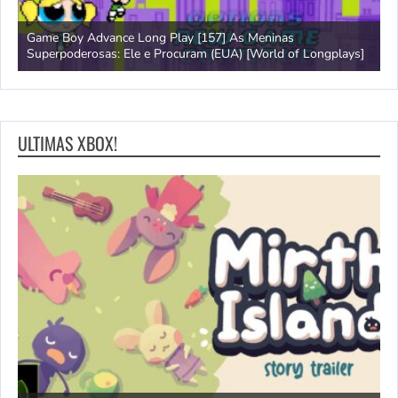
Game Boy Advance Long Play [157] As Meninas
A
Superpoderosas: Ele e Procuram (EUA) [World of Longplays]
L
ULTIMAS XBOX!
N