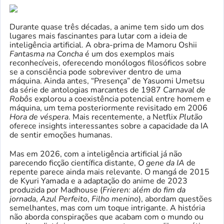
Durante quase três décadas, a anime tem sido um dos
lugares mais fascinantes para lutar com a ideia de
inteligência artificial. A obra-prima de Mamoru Oshii
Fantasma na Concha
é um dos exemplos mais
reconhecíveis, oferecendo monólogos filosóficos sobre
se a consciência pode sobreviver dentro de uma
máquina. Ainda antes, “Presença” de Yasuomi Umetsu
da série de antologias marcantes de 1987
Carnaval de
Robôs
explorou a coexistência potencial entre homem e
máquina, um tema posteriormente revisitado em 2006
Hora de véspera
. Mais recentemente, a Netflix
Plutão
oferece insights interessantes sobre a capacidade da IA ​​
de sentir emoções humanas.
Mas em 2026, com a inteligência artificial já não
parecendo ficção científica distante,
O gene da IA
de
repente parece ainda mais relevante. O mangá de 2015
de Kyuri Yamada e a adaptação do anime de 2023
produzida por Madhouse (
Frieren: além do fim da
jornada
,
Azul Perfeito
,
Filho menino
), abordam questões
semelhantes, mas com um toque intrigante. A história
não aborda conspirações que acabam com o mundo ou