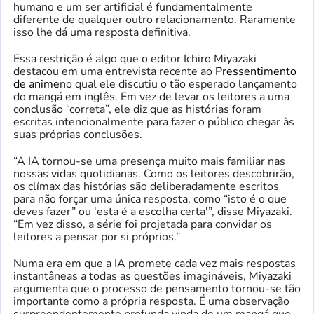
humano e um ser artificial é fundamentalmente
diferente de qualquer outro relacionamento. Raramente
isso lhe dá uma resposta definitiva.
Essa restrição é algo que o editor Ichiro Miyazaki
destacou em uma entrevista recente ao
Pressentimento
de anime
no qual ele discutiu o tão esperado lançamento
do mangá em inglês. Em vez de levar os leitores a uma
conclusão “correta”, ele diz que as histórias foram
escritas intencionalmente para fazer o público chegar às
suas próprias conclusões.
“A IA tornou-se uma presença muito mais familiar nas
nossas vidas quotidianas. Como os leitores descobrirão,
os clímax das histórias são deliberadamente escritos
para não forçar uma única resposta, como “isto é o que
deves fazer” ou 'esta é a escolha certa'”, disse Miyazaki.
“Em vez disso, a série foi projetada para convidar os
leitores a pensar por si próprios.”
Numa era em que a IA promete cada vez mais respostas
instantâneas a todas as questões imagináveis, Miyazaki
argumenta que o processo de pensamento tornou-se tão
importante como a própria resposta. É uma observação