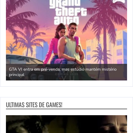
GTA VI entra em pré-venda, mas estúdio mantém mistério
principal
J
ULTIMAS SITES DE GAMES!