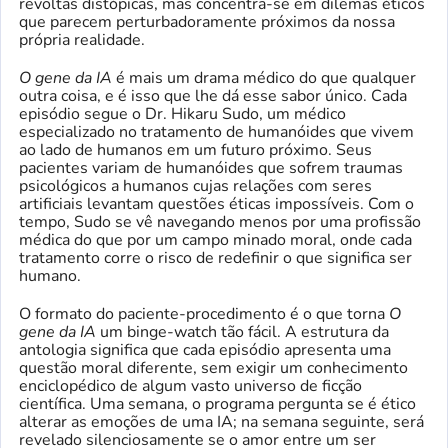
revoltas distópicas, mas concentra-se em dilemas éticos
que parecem perturbadoramente próximos da nossa
própria realidade.
O gene da IA
é mais um drama médico do que qualquer
outra coisa, e é isso que lhe dá esse sabor único. Cada
episódio segue o Dr. Hikaru Sudo, um médico
especializado no tratamento de humanóides que vivem
ao lado de humanos em um futuro próximo. Seus
pacientes variam de humanóides que sofrem traumas
psicológicos a humanos cujas relações com seres
artificiais levantam questões éticas impossíveis. Com o
tempo, Sudo se vê navegando menos por uma profissão
médica do que por um campo minado moral, onde cada
tratamento corre o risco de redefinir o que significa ser
humano.
O formato do paciente-procedimento é o que torna
O
gene da IA
um binge-watch tão fácil. A estrutura da
antologia significa que cada episódio apresenta uma
questão moral diferente, sem exigir um conhecimento
enciclopédico de algum vasto universo de ficção
científica. Uma semana, o programa pergunta se é ético
alterar as emoções de uma IA; na semana seguinte, será
revelado silenciosamente se o amor entre um ser