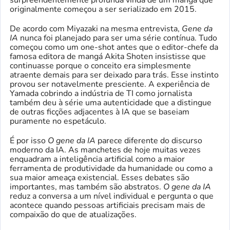
surpreendentemente profunda vinda de um mangá que
originalmente começou a ser serializado em 2015.
De acordo com Miyazaki na mesma entrevista,
Gene da
IA
nunca foi planejado para ser uma série contínua. Tudo
começou como um one-shot antes que o editor-chefe da
famosa editora de mangá Akita Shoten insistisse que
continuasse porque o conceito era simplesmente
atraente demais para ser deixado para trás. Esse instinto
provou ser notavelmente presciente. A experiência de
Yamada cobrindo a indústria de TI como jornalista
também deu à série uma autenticidade que a distingue
de outras ficções adjacentes à IA que se baseiam
puramente no espetáculo.
É por isso
O gene da IA
parece diferente do discurso
moderno da IA. As manchetes de hoje muitas vezes
enquadram a inteligência artificial como a maior
ferramenta de produtividade da humanidade ou como a
sua maior ameaça existencial. Esses debates são
importantes, mas também são abstratos.
O gene da IA
reduz a conversa a um nível individual e pergunta o que
acontece quando pessoas artificiais precisam mais de
compaixão do que de atualizações.