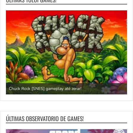
Chuck Rock [SNES] gameplay até zerar!
P
ÚLTIMAS OBSERVATORIO DE GAMES!