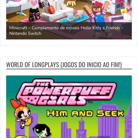
endo
Minecraft – Complemento de móveis Hello Kitty e Friends –
O
Nintendo Switch
d
WORLD OF LONGPLAYS (JOGOS DO INICIO AO FIM!)