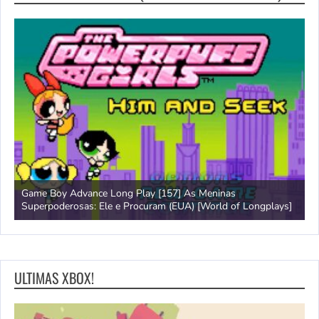
Game Boy Advance Long Play [157] As Meninas
A
Superpoderosas: Ele e Procuram (EUA) [World of Longplays]
L
ULTIMAS XBOX!