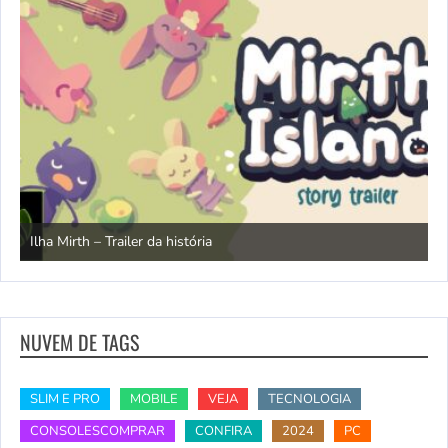
N
Ilha Mirth – Trailer da história
d
NUVEM DE TAGS
SLIM E PRO
MOBILE
VEJA
TECNOLOGIA
CONSOLESCOMPRAR
CONFIRA
2024
PC