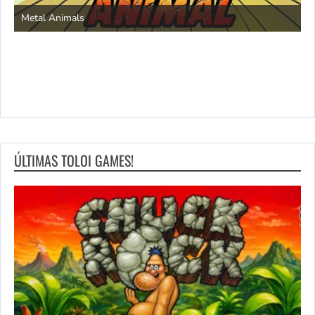
S
Metal Animals
ÚLTIMAS TOLOI GAMES!