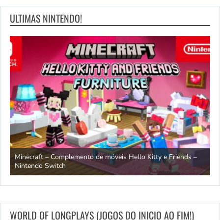
ULTIMAS NINTENDO!
endo
Minecraft – Complemento de móveis Hello Kitty e Friends –
O
Nintendo Switch
d
WORLD OF LONGPLAYS (JOGOS DO INICIO AO FIM!)