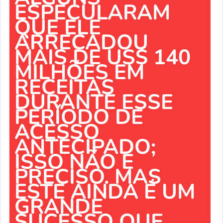
ESPECULARAM
QUE ELE
ARRECADOU
MAIS DE US$ 140
MILHÕES EM
RECEITAS
DURANTE ESSE
PERÍODO DE
ACESSO
ANTECIPADO;
ISSO NÃO É
PRECISO. MAS
ESTE AINDA É UM
GRANDE
SUCESSO QUE