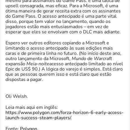
mesmo para assinantes do Game Pass. É uma tática de
upsell consagrada, mas eficaz. Para a Microsoft, é uma
ótima maneira de gerar receita extra com os assinantes
do Game Pass. O acesso antecipado é uma parte vital
disso, porque tem valor no lançamento, quando os
jogadores estão mais entusiasmados – em vez de
esperar que eles se envolvam com o DLC mais adiante.
Espero ver outros editores copiando a Microsoft e
limitando o acesso antecipado às suas edições mais
caras e de primeira linha no futuro. (No início deste ano,
outro lançamento da Microsoft,
Mundo de Warcraft
expansão
Meia-noite
acesso antecipado limitado ao nível
Epic de US$ 90.) A lógica do varejo é simples. Está claro
que as pessoas querem isso e está claro que estão
dispostas a pagar.
Oli Welsh.
Leia mais aqui em inglês:
https://www.polygon.com/forza-horizon-6-early-access-
launch-success-steam-players/
.
Fonte:
Polygon
.