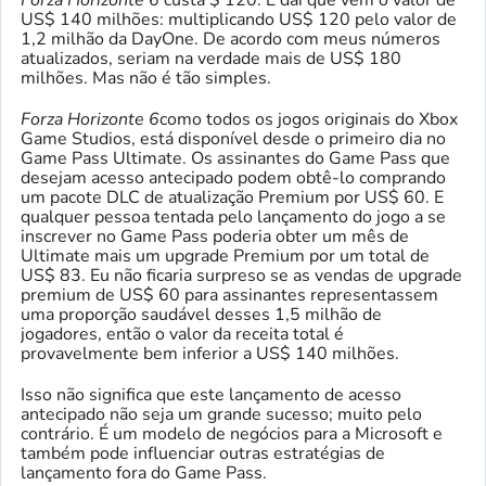
Forza Horizonte 6
custa $ 120. É daí que vem o valor de
US$ 140 milhões: multiplicando US$ 120 pelo valor de
1,2 milhão da DayOne. De acordo com meus números
atualizados, seriam na verdade mais de US$ 180
milhões. Mas não é tão simples.
Forza Horizonte 6
como todos os jogos originais do Xbox
Game Studios, está disponível desde o primeiro dia no
Game Pass Ultimate. Os assinantes do Game Pass que
desejam acesso antecipado podem obtê-lo comprando
um pacote DLC de atualização Premium por US$ 60. E
qualquer pessoa tentada pelo lançamento do jogo a se
inscrever no Game Pass poderia obter um mês de
Ultimate mais um upgrade Premium por um total de
US$ 83. Eu não ficaria surpreso se as vendas de upgrade
premium de US$ 60 para assinantes representassem
uma proporção saudável desses 1,5 milhão de
jogadores, então o valor da receita total é
provavelmente bem inferior a US$ 140 milhões.
Isso não significa que este lançamento de acesso
antecipado não seja um grande sucesso; muito pelo
contrário. É um modelo de negócios para a Microsoft e
também pode influenciar outras estratégias de
lançamento fora do Game Pass.