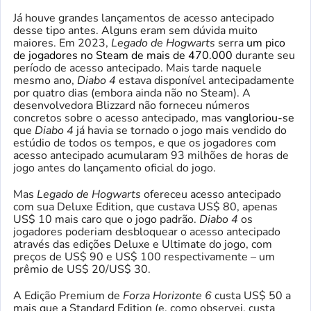
Já houve grandes lançamentos de acesso antecipado
desse tipo antes. Alguns eram sem dúvida muito
maiores. Em 2023,
Legado de Hogwarts
serra
um pico
de jogadores no Steam de mais de 470.000
durante seu
período de acesso antecipado. Mais tarde naquele
mesmo ano,
Diabo 4
estava disponível antecipadamente
por quatro dias (embora ainda não no Steam). A
desenvolvedora Blizzard não forneceu números
concretos sobre o acesso antecipado, mas
vangloriou-se
que
Diabo 4
já havia se tornado o jogo mais vendido do
estúdio de todos os tempos, e que os jogadores com
acesso antecipado acumularam 93 milhões de horas de
jogo antes do lançamento oficial do jogo.
Mas
Legado de Hogwarts
ofereceu acesso antecipado
com sua Deluxe Edition, que custava US$ 80, apenas
US$ 10 mais caro que o jogo padrão.
Diabo 4
os
jogadores poderiam desbloquear o acesso antecipado
através das edições Deluxe e Ultimate do jogo, com
preços de US$ 90 e US$ 100 respectivamente – um
prêmio de US$ 20/US$ 30.
A Edição Premium de
Forza Horizonte 6
custa US$ 50 a
mais que a Standard Edition (e, como observei, custa