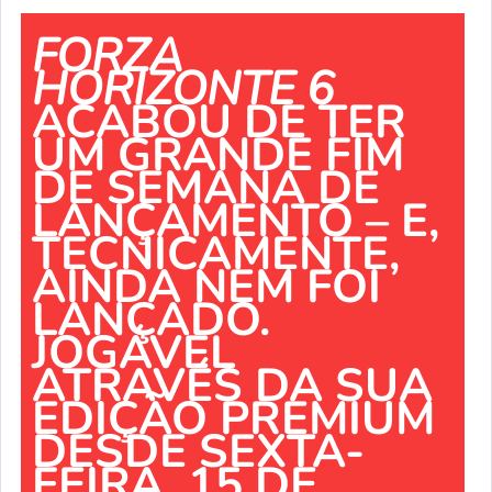
FORZA
HORIZONTE 6
ACABOU DE TER
UM GRANDE FIM
DE SEMANA DE
LANÇAMENTO – E,
TECNICAMENTE,
AINDA NEM FOI
LANÇADO.
JOGÁVEL
ATRAVÉS DA SUA
EDIÇÃO PREMIUM
DESDE SEXTA-
FEIRA, 15 DE