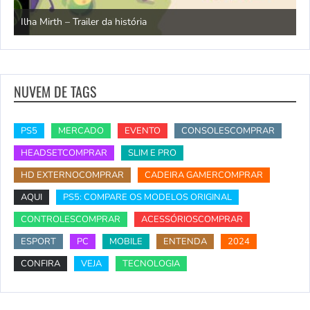
N
Ilha Mirth – Trailer da história
d
NUVEM DE TAGS
PS5
MERCADO
EVENTO
CONSOLESCOMPRAR
HEADSETCOMPRAR
SLIM E PRO
HD EXTERNOCOMPRAR
CADEIRA GAMERCOMPRAR
AQUI
PS5: COMPARE OS MODELOS ORIGINAL
CONTROLESCOMPRAR
ACESSÓRIOSCOMPRAR
ESPORT
PC
MOBILE
ENTENDA
2024
CONFIRA
VEJA
TECNOLOGIA