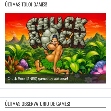
ÚLTIMAS TOLOI GAMES!
Chuck Rock [SNES] gameplay até zerar!
P
ÚLTIMAS OBSERVATORIO DE GAMES!