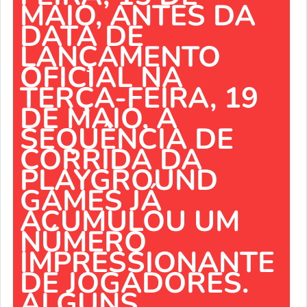
MAIO, ANTES DA
DATA DE
LANÇAMENTO
OFICIAL NA
TERÇA-FEIRA, 19
DE MAIO, A
SEQUÊNCIA DE
CORRIDA DA
PLAYGROUND
GAMES JÁ
ACUMULOU UM
NÚMERO
IMPRESSIONANTE
DE JOGADORES.
ALGUNS