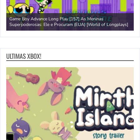
Game Boy Advance Long Play [157] As Meninas
A
Superpoderosas: Ele e Procuram (EUA) [World of Longplays]
L
ULTIMAS XBOX!