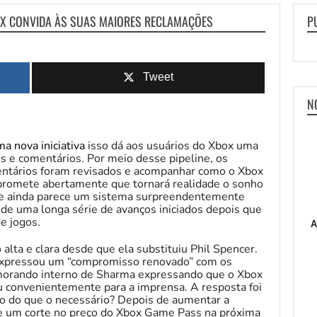
X CONVIDA ÀS SUAS MAIORES RECLAMAÇÕES
P
Tweet
N
a nova iniciativa
isso dá aos usuários do Xbox uma
s e comentários. Por meio desse pipeline, os
tários foram revisados ​​e acompanhar como o Xbox
 promete abertamente que tornará realidade o sonho
ice ainda parece um sistema surpreendentemente
de uma longa série de avanços iniciados depois que
e jogos.
A
alta e clara desde que ela substituiu Phil Spencer.
expressou um “compromisso renovado” com os
orando interno de Sharma expressando que o Xbox
 convenientemente para a imprensa. A resposta foi
ro do que o necessário? Depois de aumentar a
te um corte no preço do Xbox Game Pass na próxima