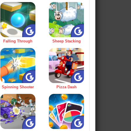
Falling Through
Sheep Stacking
Spinning Shooter
Pizza Dash