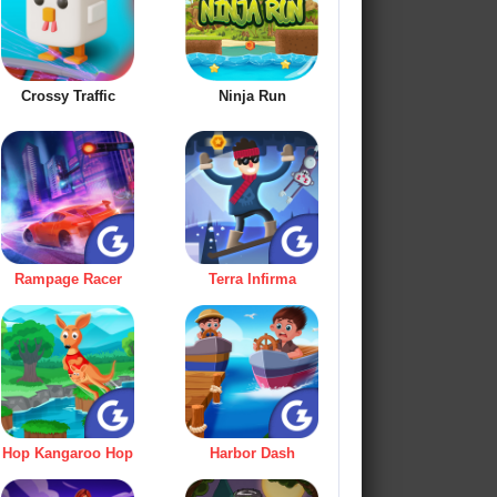
Crossy Traffic
Ninja Run
Rampage Racer
Terra Infirma
Hop Kangaroo Hop
Harbor Dash