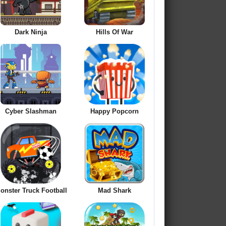
Dark Ninja
Hills Of War
Cyber Slashman
Happy Popcorn
onster Truck Football
Mad Shark