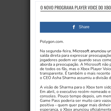
O NOVO PROGRAMA PLAYER VOICE DO XBO
Share
Polygon.com.
Na segunda-feira,
Microsoft anunciou um
saída direta para expressar preocupaçõe
jogadores podem ver quando seus comen
aborda a preocupação. A Microsoft não
de todos os fãs, mas o Xbox Player Vo
transparente. É também o mais recente 
o CEO Asha Sharma assumiu a divisão d
A visão de Sharma para o Xbox tem sido 
Em abril, o executivo recém-nomeado 
consoles. Pouco tempo depois, um mem
Game Pass poderia ser muito caro vazou
positiva – quem quer pagar mais dinhei
esperança, o Xbox anunciou oficialmen