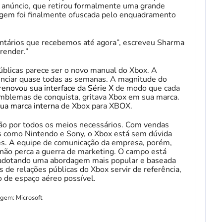
anúncio, que retirou formalmente uma grande
agem foi finalmente ofuscada pelo enquadramento
tários que recebemos até agora”, escreveu Sharma
render.”
blicas parece ser o novo manual do Xbox. A
nciar quase todas as semanas. A magnitude do
renovou sua interface da Série X
de modo que cada
 emblemas de conquista, gritava Xbox em sua marca.
sua marca interna
de Xbox para XBOX.
ção por todos os meios necessários. Com vendas
 como Nintendo e Sony, o Xbox está sem dúvida
s. A equipe de comunicação da empresa, porém,
 não perca a guerra de marketing. O campo está
 adotando uma abordagem mais popular e baseada
s de relações públicas do Xbox servir de referência,
o de espaço aéreo possível.
gem: Microsoft