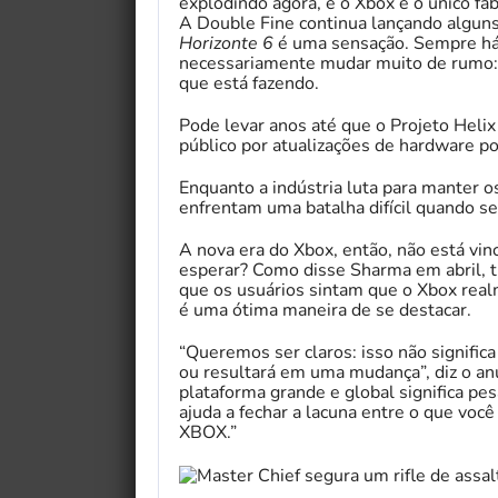
explodindo agora, e o Xbox é o único fa
A Double Fine continua lançando alguns
Horizonte 6
é uma sensação. Sempre há 
necessariamente mudar muito de rumo: e
que está fazendo.
Pode levar anos até que o Projeto Helix
público por atualizações de hardware p
Enquanto a indústria luta para manter o
enfrentam uma batalha difícil quando se
A nova era do Xbox, então, não está vin
esperar? Como disse Sharma em abril, 
que os usuários sintam que o Xbox rea
é uma ótima maneira de se destacar.
“Queremos ser claros: isso não signifi
ou resultará em uma mudança”, diz o an
plataforma grande e global significa pe
ajuda a fechar a lacuna entre o que você
XBOX.”