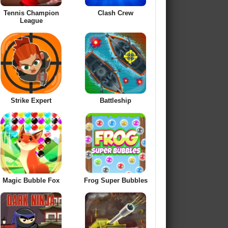
Tennis Champion
Clash Crew
League
Strike Expert
Battleship
Magic Bubble Fox
Frog Super Bubbles