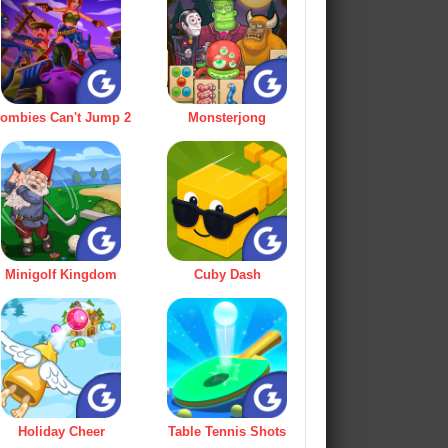
ombies Can't Jump 2
Monsterjong
Minigolf Kingdom
Cuby Dash
Holiday Cheer
Table Tennis Shots