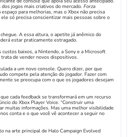
bricante de console que apoia seu acesso antecipado.
 dos jogos mais criativos do mercado.
Forza
espaço para melhorias, mas o Xbox não precisa
le só precisa conscientizar mais pessoas sobre o
 chegue. A essa altura, o apetite já anêmico do
oderá estar praticamente estragado.
s custos baixos, a Nintendo, a Sony e a Microsoft
 trata de vender novos dispositivos.
culada a um novo console. Quero dizer, por que
tudo compete pela atenção do jogador. Fazer com
lmente se preocupa com o que os jogadores desejam
ca que cada feedback se transformará em um recurso
úncio do Xbox Player Voice. “Construir uma
sar muitas informações. Mas uma melhor visibilidade
 nos conta e o que você vê acontecer a seguir no