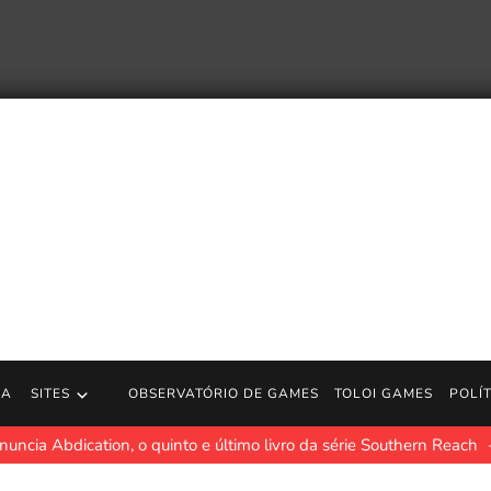
RA
SITES
OBSERVATÓRIO DE GAMES
TOLOI GAMES
POLÍ
uncia Abdication, o quinto e último livro da série Southern Reach