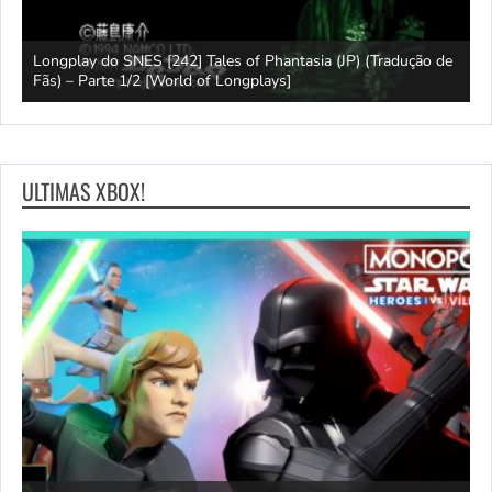
e
Longplay do SNES [242] Tales of Phantasia (JP) (Tradução de
Fãs) – Parte 1/2 [World of Longplays]
J
ULTIMAS XBOX!