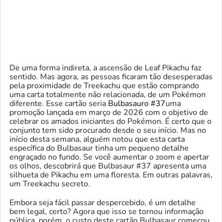
De uma forma indireta, a ascensão de Leaf Pikachu faz
sentido. Mas agora, as pessoas ficaram tão desesperadas
pela proximidade de Treekachu que estão comprando
uma carta totalmente não relacionada, de um Pokémon
diferente. Esse cartão seria
Bulbasauro #37
uma
promoção lançada em março de 2026 com o objetivo de
celebrar os amados iniciantes do Pokémon. É certo que o
conjunto tem sido procurado desde o seu início. Mas no
início desta semana, alguém notou que esta carta
específica do Bulbasaur tinha um pequeno detalhe
engraçado no fundo. Se você aumentar o zoom e apertar
os olhos, descobrirá que Bulbasaur #37 apresenta uma
silhueta de Pikachu em uma floresta. Em outras palavras,
um Treekachu secreto.
Embora seja fácil passar despercebido, é um detalhe
bem legal, certo? Agora que isso se tornou informação
pública, porém, o custo deste cartão Bulbasaur começou