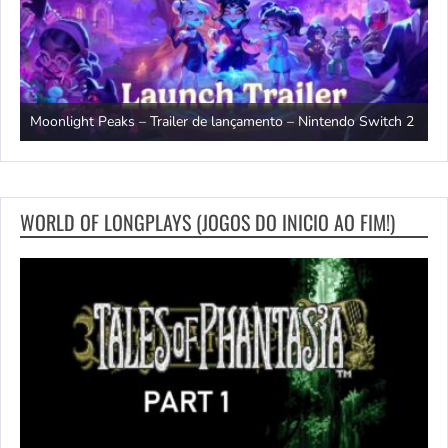
witch
T
Moonlight Peaks – Trailer de lançamento – Nintendo Switch 2
S
WORLD OF LONGPLAYS (JOGOS DO INICIO AO FIM!)