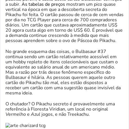
a subir.
As tabelas de preços
mostram um pico quase
vertical na época em que a descoberta secreta do
Pikachu foi feita. O cartão passou de cerca de cem vendas
por dia no TCG Player para cerca de 700 compradores
diários. Um cartão que custava aproximadamente US$
20 agora custa algo em torno de US$ 60. É provável que
a demanda continue crescendo à medida que mais
pessoas aprendem sobre o ovo de Páscoa do Pikachu.
No grande esquema das coisas, o Bulbasaur #37
continua sendo um cartão relativamente acessível em
um hobby repleto de itens colecionáveis ​​que custam o
equivalente ao salário anual de um americano médio.
Mas a razão por trás desse fenômeno específico do
Bulbasaur é hilária. As pessoas querem aquele outro
cartão do Pikachu
tão mal,
eles estão dispostos a
receber um cartão com uma sugestão quase invisível da
mesma ideia.
O chutador? O Pikachu secreto é provavelmente uma
referência à Floresta Viridian, um local no original
Vermelho
e
Azul
jogos, e não Treekachu.