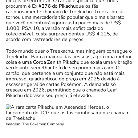
difíceis de encontrar. O cartão específico que todos
procuram é
Ex #276 do Pikachu
que os fãs
carinhosamente chamam de Treekachu. Treekachu se
tornou uma mercadoria tão popular que o mais barato
que você encontrará agora custa pouco mais de US$
1.000. PSA 10, a versão mais sofisticada do
colecionável, custa surpreendentes US$ 4.225, de
acordo com rastreadores de preços.
Todo mundo quer o Treekachu, mas ninguém consegue o
Treekachu. Para a maioria das pessoas, a próxima melhor
coisa é
uma Coroa Zenith Pikachu
que exala uma vibração
verdejante semelhante à de seu primo mais caro. O
cartão, que pertence a um conjunto que não está mais
impresso,
quadruplicou de preço em 2025
devido à
escassez geral de cartas Pokémon. A demanda só
cresceu em 2026, permitindo que o chamado Leaf
Pikachu dobrasse seu preço já elevado.
Imagem: The Pokémon Company