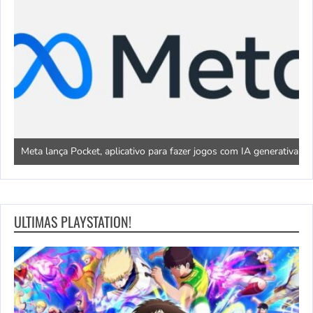
o
T
Meta lança Pocket, aplicativo para fazer jogos com IA generativa
d
ULTIMAS PLAYSTATION!