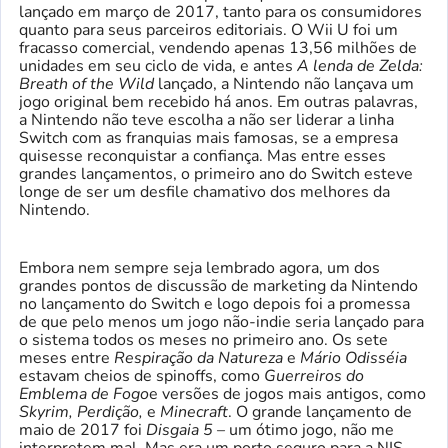
lançado em março de 2017, tanto para os consumidores
quanto para seus parceiros editoriais. O Wii U foi um
fracasso comercial, vendendo apenas 13,56 milhões de
unidades em seu ciclo de vida, e antes
A lenda de Zelda:
Breath of the Wild
lançado, a Nintendo não lançava um
jogo original bem recebido há anos. Em outras palavras,
a Nintendo não teve escolha a não ser liderar a linha
Switch com as franquias mais famosas, se a empresa
quisesse reconquistar a confiança. Mas entre esses
grandes lançamentos, o primeiro ano do Switch esteve
longe de ser um desfile chamativo dos melhores da
Nintendo.
Embora nem sempre seja lembrado agora, um dos
grandes pontos de discussão de marketing da Nintendo
no lançamento do Switch e logo depois foi a promessa
de que pelo menos um jogo não-indie seria lançado para
o sistema todos os meses no primeiro ano. Os sete
meses entre
Respiração da Natureza
e
Mário Odisséia
estavam cheios de spinoffs, como
Guerreiros do
Emblema de Fogo
e versões de jogos mais antigos, como
Skyrim, Perdição,
e
Minecraft
. O grande lançamento de
maio de 2017 foi
Disgaia 5
– um ótimo jogo, não me