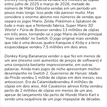
entre julho de 2025 e março de 2026, metade do
número de
Mário Odisséia
vendas em um período um
pouco mais longo. Isso pode não parecer muito. Mas
considere o enorme abismo nos números de vendas que
separa os jogos Mario, Zelda, Pokémon e Splatoon de
tudo o mais que a Nintendo fabrica.
Super Mario 3D
World + Fúria de Bowser
vendeu 13 milhões de cópias
em três anos, tornando-se o jogo Mario da linha principal
“mais vendido” no Switch. O jogo original mais vendido
que não é uma dessas quatro franquias é
Kirby e a terra
esquecida
que vendeu 7,5 milhões em dois anos.
Donkey Kong Banananza
vender o que fez em menos de
um ano (mesmo com aumentos de preços de software) é
uma conquista bastante impressionante, em outras
palavras. Ainda mais jogos de nicho apresentam melhor
desempenho no Switch 2.
Guerreiros de Hyrule: Idade
da Prisão
vendeu 1 milhão de cópias em dois meses; seu
antecessor,
Era da Calamidade
vendeu 4 milhões de
cópias em dois anos. Até
Cavaleiros aéreos Kirby
vendeu
perto de 2 milhões de cópias em menos de um ano,
apesar do lançamento tão perto de
Mundo Mario Kart
e
sendo uma sequência de um jogo impopular de décadas.