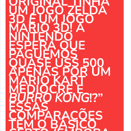
ORIGINAL TINHA
UM JOGO ZELDA
3D
E
UM JOGO
MARIO 3D! A
NINTENDO
ESPERA QUE
PAGUEMOS
QUASE US$ 500
APENAS POR UM
MARIO KART
MEDÍOCRE E
BURRO KONG
!?”
ESSAS
COMPARAÇÕES
TÊM O BÁSICO