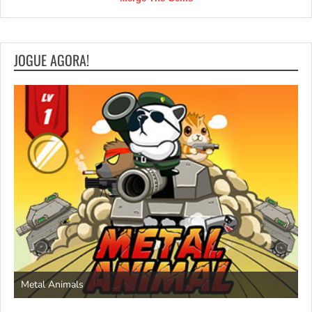
JOGUE AGORA!
S
Metal Animals