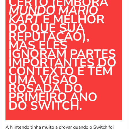
CERTO (EMBORA
MUNDO MARIO
KART
É MELHOR
DO QUE SUA
REPUTAÇÃO),
MAS ELES
IGNORAM PARTES
IMPORTANTES DO
CONTEXTO E TÊM
UMA VISÃO
ROSADA DO
PRIMEIRO ANO
DO SWITCH.
A Nintendo tinha muito a provar quando o Switch foi