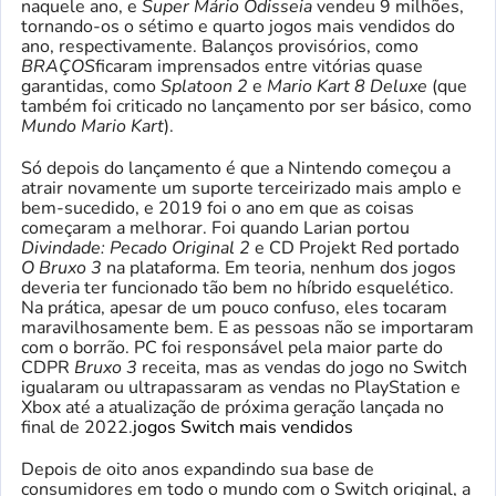
naquele ano, e
Super Mário Odisseia
vendeu 9 milhões,
tornando-os o sétimo e quarto jogos mais vendidos do
ano, respectivamente. Balanços provisórios, como
BRAÇOS
ficaram imprensados ​​entre vitórias quase
garantidas, como
Splatoon 2
e
Mario Kart 8 Deluxe
(que
também foi criticado no lançamento por ser básico, como
Mundo Mario Kart
).
Só depois do lançamento é que a Nintendo começou a
atrair novamente um suporte terceirizado mais amplo e
bem-sucedido, e 2019 foi o ano em que as coisas
começaram a melhorar. Foi quando Larian portou
Divindade: Pecado Original 2
e CD Projekt Red portado
O Bruxo 3
na plataforma. Em teoria, nenhum dos jogos
deveria ter funcionado tão bem no híbrido esquelético.
Na prática, apesar de um pouco confuso, eles tocaram
maravilhosamente bem. E as pessoas não se importaram
com o borrão. PC foi responsável pela maior parte do
CDPR
Bruxo 3
receita, mas as vendas do jogo no Switch
igualaram ou ultrapassaram as vendas no PlayStation e
Xbox até a atualização de próxima geração lançada no
final de 2022.
jogos Switch mais vendidos
Depois de oito anos expandindo sua base de
consumidores em todo o mundo com o Switch original, a