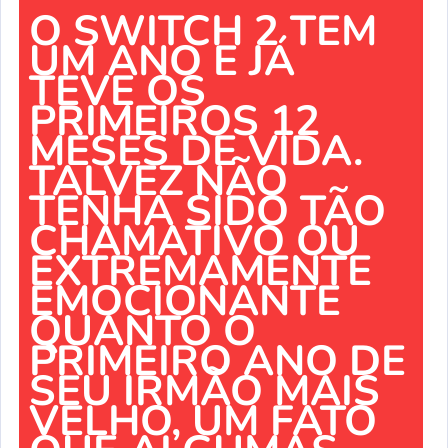
O SWITCH 2 TEM
UM ANO E JÁ
TEVE OS
PRIMEIROS 12
MESES DE VIDA.
TALVEZ NÃO
TENHA SIDO TÃO
CHAMATIVO OU
EXTREMAMENTE
EMOCIONANTE
QUANTO O
PRIMEIRO ANO DE
SEU IRMÃO MAIS
VELHO, UM FATO