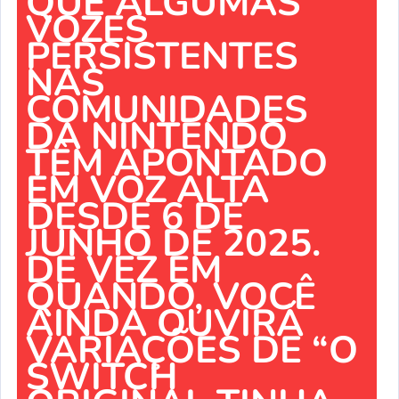
QUE ALGUMAS
VOZES
PERSISTENTES
NAS
COMUNIDADES
DA NINTENDO
TÊM APONTADO
EM VOZ ALTA
DESDE 6 DE
JUNHO DE 2025.
DE VEZ EM
QUANDO, VOCÊ
AINDA OUVIRÁ
VARIAÇÕES DE “O
SWITCH