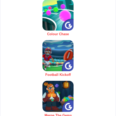
Colour Chase
Football Kickoff
Merge The Gems