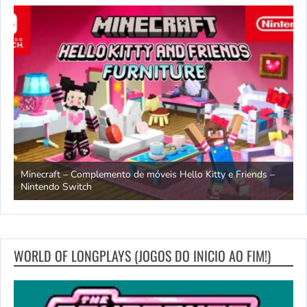
endo
Minecraft – Complemento de móveis Hello Kitty e Friends –
O
Nintendo Switch
d
WORLD OF LONGPLAYS (JOGOS DO INICIO AO FIM!)