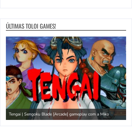
ÚLTIMAS TOLOI GAMES!
Tengai | Sengoku Blade [Arcade] gameplay com a Miko
D