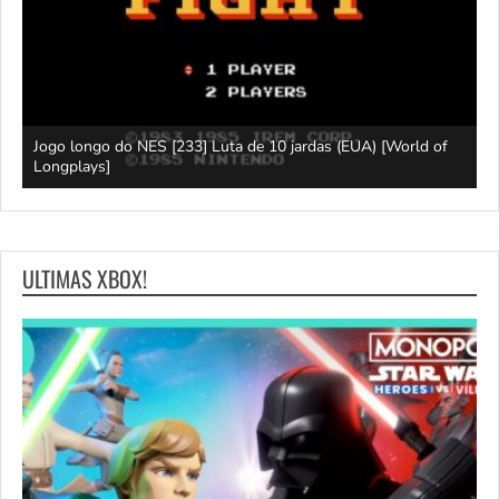
Jogo longo do NES [233] Luta de 10 jardas (EUA) [World of
L
Longplays]
F
ULTIMAS XBOX!