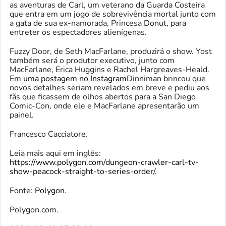
as aventuras de Carl, um veterano da Guarda Costeira
que entra em um jogo de sobrevivência mortal junto com
a gata de sua ex-namorada, Princesa Donut, para
entreter os espectadores alienígenas.
Fuzzy Door, de Seth MacFarlane, produzirá o show. Yost
também será o produtor executivo, junto com
MacFarlane, Erica Huggins e Rachel Hargreaves-Heald.
Em
uma postagem no Instagram
Dinniman brincou que
novos detalhes seriam revelados em breve e pediu aos
fãs que ficassem de olhos abertos para a San Diego
Comic-Con, onde ele e MacFarlane apresentarão um
painel.
Francesco Cacciatore.
Leia mais aqui em inglês:
https://www.polygon.com/dungeon-crawler-carl-tv-
show-peacock-straight-to-series-order/
.
Fonte:
Polygon
.
Polygon.com.