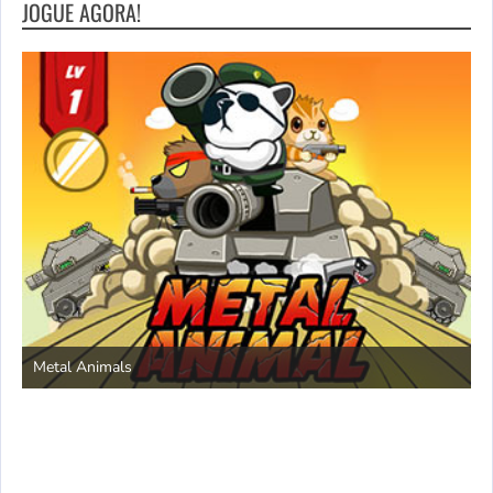
JOGUE AGORA!
S
Metal Animals