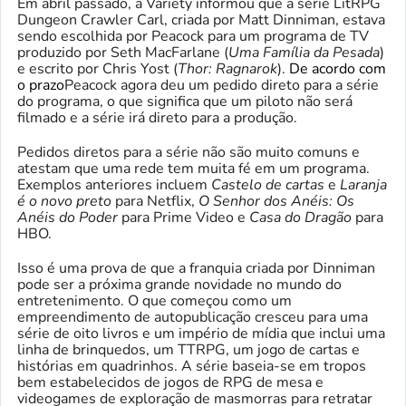
Em abril passado, a Variety informou que a série LitRPG
Dungeon Crawler Carl, criada por Matt Dinniman, estava
sendo escolhida por Peacock para um programa de TV
produzido por Seth MacFarlane (
Uma Família da Pesada
)
e escrito por Chris Yost (
Thor: Ragnarok
).
De acordo com
o prazo
Peacock agora deu um pedido direto para a série
do programa, o que significa que um piloto não será
filmado e a série irá direto para a produção.
Pedidos diretos para a série não são muito comuns e
atestam que uma rede tem muita fé em um programa.
Exemplos anteriores incluem
Castelo de cartas
e
Laranja
é o novo preto
para Netflix,
O Senhor dos Anéis: Os
Anéis do Poder
para Prime Video e
Casa do Dragão
para
HBO.
Isso é uma prova de que a franquia criada por Dinniman
pode ser a próxima grande novidade no mundo do
entretenimento. O que começou como um
empreendimento de autopublicação cresceu para uma
série de oito livros e um império de mídia que inclui uma
linha de brinquedos, um TTRPG, um jogo de cartas e
histórias em quadrinhos. A série baseia-se em tropos
bem estabelecidos de jogos de RPG de mesa e
videogames de exploração de masmorras para retratar