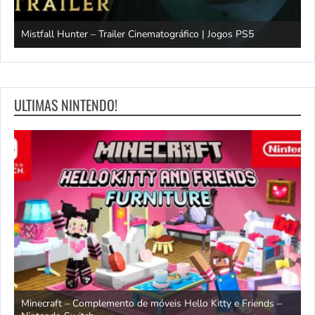
Mistfall Hunter – Trailer Cinematográfico | Jogos PS5
S
ULTIMAS NINTENDO!
endo
Minecraft – Complemento de móveis Hello Kitty e Friends –
O