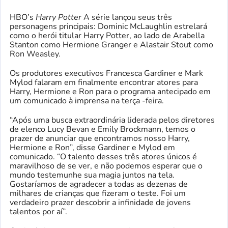
HBO’s
Harry Potter
A série lançou seus três
personagens principais: Dominic McLaughlin estrelará
como o herói titular Harry Potter, ao lado de Arabella
Stanton como Hermione Granger e Alastair Stout como
Ron Weasley.
Os produtores executivos Francesca Gardiner e Mark
Mylod falaram em finalmente encontrar atores para
Harry, Hermione e Ron para o programa antecipado em
um comunicado à imprensa na terça -feira.
“Após uma busca extraordinária liderada pelos diretores
de elenco Lucy Bevan e Emily Brockmann, temos o
prazer de anunciar que encontramos nosso Harry,
Hermione e Ron”, disse Gardiner e Mylod em
comunicado. “O talento desses três atores únicos é
maravilhoso de se ver, e não podemos esperar que o
mundo testemunhe sua magia juntos na tela.
Gostaríamos de agradecer a todas as dezenas de
milhares de crianças que fizeram o teste. Foi um
verdadeiro prazer descobrir a infinidade de jovens
talentos por aí”.