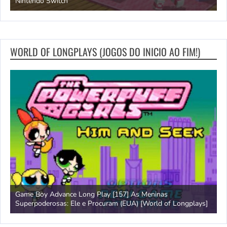
Nintendo Switch
d
WORLD OF LONGPLAYS (JOGOS DO INICIO AO FIM!)
Game Boy Advance Long Play [157] As Meninas
A
Superpoderosas: Ele e Procuram (EUA) [World of Longplays]
L