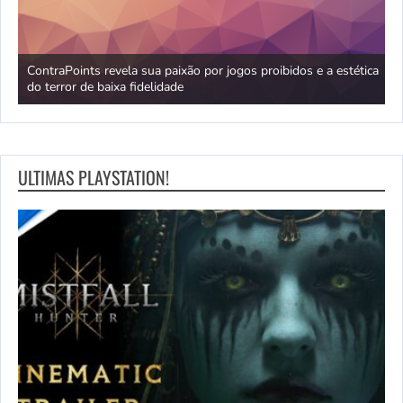
no
ContraPoints revela sua paixão por jogos proibidos e a estética
D
do terror de baixa fidelidade
d
ULTIMAS PLAYSTATION!