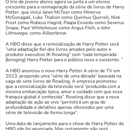
O trio de jovens atores agora se junta a um elenco
crescente para a reimaginação da série de livros de Harry
Potter, que inclui Janet McTeer como Minerva
McGonagall, Luke Thallon como Quirinus Quirrell, Nick
Frost como Rubeus Hagrid, Paapa Essiedu como Severus
Snape, Paul Whitehouse como Argus Filch, e John
Lithwwgw, como Allborbrow.
A HBO disse que a reinicialização de Harry Potter será
“uma adaptação fiel dos livros amados pelo autor e
produtor executivo JK Rowling” com “cada temporada
[bringing] Harry Potter para o público novo e existente. ”
A HBO anunciou o novo
Harry Potter
A série de TV em
2023, propondo uma “série de uma década” baseada na
saga de sete livros de Rowling. A empresa prometeu
que a reinicialização da televisão será “produzida com a
mesma embarcação épica, amor e cuidado com que essa
franquia global é conhecida”. Rowling disse que a nova
adaptação de ação ao vivo “permitirá um grau de
profundidade e detalhes apenas oferecidos por uma
série de televisão de forma longa”.
Uma data de lançamento para o show de Harry Potter da
HBO não foi anunciada. Mas certamente não será