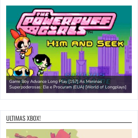
Game Boy Advance Long Play [157] As Meninas
A
Superpoderosas: Ele e Procuram (EUA) [World of Longplays]
L
ULTIMAS XBOX!