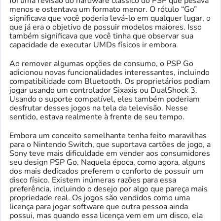
foi uma revisão do hardware clássico do PSP que pesava
menos e ostentava um formato menor. O rótulo “Go”
significava que você poderia levá-lo em qualquer lugar, o
que já era o objetivo de possuir modelos maiores. Isso
também significava que você tinha que observar sua
capacidade de executar UMDs físicos ir embora.
Ao remover algumas opções de consumo, o PSP Go
adicionou novas funcionalidades interessantes, incluindo
compatibilidade com Bluetooth. Os proprietários podiam
jogar usando um controlador Sixaxis ou DualShock 3.
Usando o suporte compatível, eles também poderiam
desfrutar desses jogos na tela da televisão. Nesse
sentido, estava realmente à frente de seu tempo.
Embora um conceito semelhante tenha feito maravilhas
para o Nintendo Switch, que suportava cartões de jogo, a
Sony teve mais dificuldade em vender aos consumidores
seu design PSP Go. Naquela época, como agora, alguns
dos mais dedicados preferem o conforto de possuir um
disco físico. Existem inúmeras razões para essa
preferência, incluindo o desejo por algo que pareça mais
propriedade real. Os jogos são vendidos como uma
licença para jogar software que outra pessoa ainda
possui, mas quando essa licença vem em um disco, ela