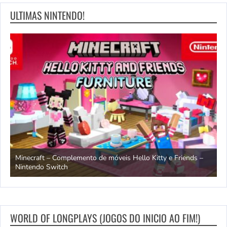
ULTIMAS NINTENDO!
endo
Minecraft – Complemento de móveis Hello Kitty e Friends –
O
Nintendo Switch
d
WORLD OF LONGPLAYS (JOGOS DO INICIO AO FIM!)