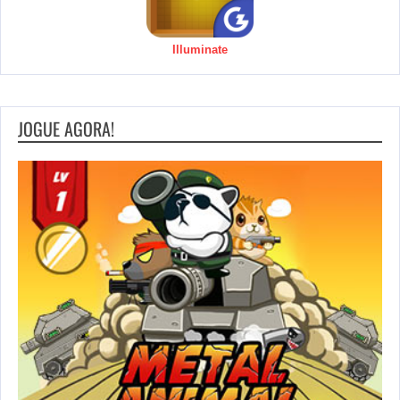
Illuminate
JOGUE AGORA!
S