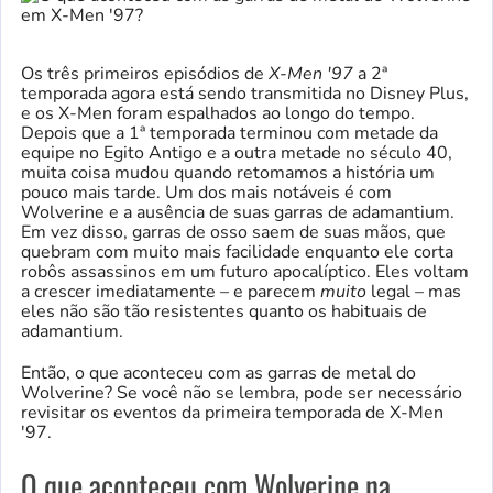
Os três primeiros episódios de
X-Men '97
a 2ª
temporada agora está sendo transmitida no Disney Plus,
e os X-Men foram espalhados ao longo do tempo.
Depois que a 1ª temporada terminou com metade da
equipe no Egito Antigo e a outra metade no século 40,
muita coisa mudou quando retomamos a história um
pouco mais tarde. Um dos mais notáveis ​​é com
Wolverine e a ausência de suas garras de adamantium.
Em vez disso, garras de osso saem de suas mãos, que
quebram com muito mais facilidade enquanto ele corta
robôs assassinos em um futuro apocalíptico. Eles voltam
a crescer imediatamente – e parecem
muito
legal – mas
eles não são tão resistentes quanto os habituais de
adamantium.
Então, o que aconteceu com as garras de metal do
Wolverine? Se você não se lembra, pode ser necessário
revisitar os eventos da primeira temporada de X-Men
'97.
O que aconteceu com Wolverine na