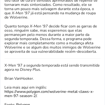
seu fator de cura e sentidos aprimorados de repente se
tornaram mais sintonizados. Como resultado, ele se
torna um pouco mais selvagem durante esta época, o
que
X-Men '97
já está pensando na mudança de roupa
de Wolverine.
Quanto tempo
X-Men '97
decide ficar com as garras de
osso, ninguém sabe, mas esperemos que elas
permaneçam pelo menos durante a maior parte da
segunda temporada. Dessa forma, o programa pode
explorar mais completamente como a mudança afeta
Wolverine e se algum dos muitos inimigos de Wolverine
se aproveita de sua vulnerabilidade recém-descoberta.
X-Men '97
a segunda temporada está sendo transmitida
agora no Disney Plus.
Brian VanHooker.
Leia mais aqui em inglês:
https://www.polygon.com/wolverine-metal-claws-x-
men-97-season-2/
.
Fonte:
Polygon
.