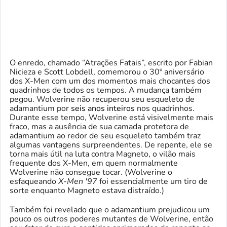
O enredo, chamado “Atrações Fatais”, escrito por Fabian
Nicieza e Scott Lobdell, comemorou o 30º aniversário
dos X-Men com um dos momentos mais chocantes dos
quadrinhos de todos os tempos. A mudança também
pegou. Wolverine não recuperou seu esqueleto de
adamantium por
seis anos inteiros
nos quadrinhos.
Durante esse tempo, Wolverine está visivelmente mais
fraco, mas a ausência de sua camada protetora de
adamantium ao redor de seu esqueleto também traz
algumas vantagens surpreendentes. De repente, ele se
torna mais útil na luta contra Magneto, o vilão mais
frequente dos X-Men, em quem normalmente
Wolverine não consegue tocar. (Wolverine o
esfaqueando
X-Men '97
foi essencialmente um tiro de
sorte enquanto Magneto estava distraído.)
Também foi revelado que o adamantium prejudicou um
pouco os outros poderes mutantes de Wolverine, então