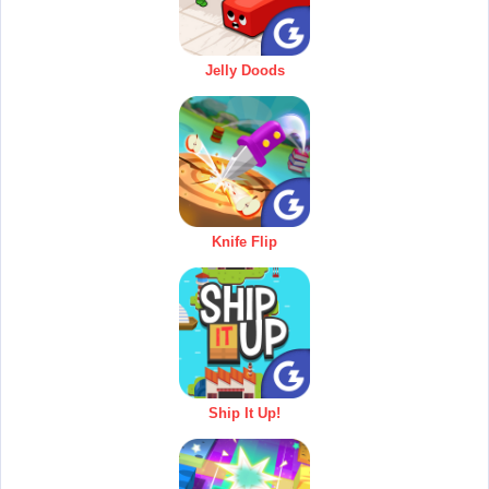
Jelly Doods
Knife Flip
Ship It Up!