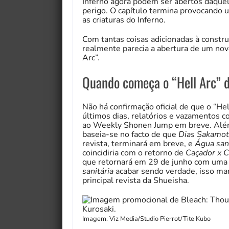
Inferno agora podem ser abertos daque
perigo. O capítulo termina provocando um
as criaturas do Inferno.
Com tantas coisas adicionadas à constr
realmente parecia a abertura de um no
Arc”.
Quando começa o “Hell Arc” 
Não há confirmação oficial de que o “H
últimos dias, relatórios e vazamentos 
ao Weekly Shonen Jump em breve. Além 
baseia-se no facto de que
Dias Sakamo
revista, terminará em breve, e
Água sani
coincidiria com o retorno de
Caçador x 
que retornará em 29 de junho com uma 
sanitária
acabar sendo verdade, isso mar
principal revista da Shueisha.
Imagem: Viz Media/Studio Pierrot/Tite Kubo