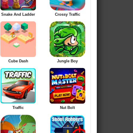
Snake And Ladder
Crossy Traffic
Cube Dash
Jungle Boy
Traffic
Nut Bolt