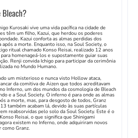
e Bleach?
igo Kurosaki vive uma vida pacífica na cidade de
les têm um filho, Kazui, que herdou os poderes
ondade. Kazui conforta as almas perdidas dos
a após a morte. Enquanto isso, na Soul Society, o
tigo ritual chamado Konso Reisai, realizado 12 anos
, para homenageá-los e supostamente guiar suas
ão. Renji convida Ichigo para participar da cerimônia
ealizada no Mundo Humano.
ndo um misterioso e nunca visto Hollow ataca,
ancar da comitiva de Aizen que todos acreditavam
do no Inferno, um dos mundos da cosmologia de Bleach
 e a Soul Society. O inferno é para onde as almas
ós a morte, mas, para desgosto de todos, Granz
 13 também acabam lá, devido às suas partículas
em reabsorvidas pelo solo da Soul Society. Este é o
Konso Reisai, o que significa que Shinigami
ora existem no Inferno, onde adquiriram novos
r como Granz.