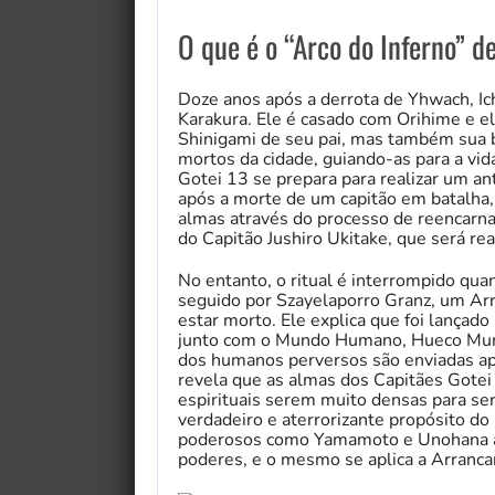
O que é o “Arco do Inferno” d
Doze anos após a derrota de Yhwach, Ich
Karakura. Ele é casado com Orihime e e
Shinigami de seu pai, mas também sua b
mortos da cidade, guiando-as para a vid
Gotei 13 se prepara para realizar um an
após a morte de um capitão em batalha
almas através do processo de reencarnaç
do Capitão Jushiro Ukitake, que será r
No entanto, o ritual é interrompido qua
seguido por Szayelaporro Granz, um Arr
estar morto. Ele explica que foi lança
junto com o Mundo Humano, Hueco Mundo
dos humanos perversos são enviadas ap
revela que as almas dos Capitães Gotei
espirituais serem muito densas para ser
verdadeiro e aterrorizante propósito do 
poderosos como Yamamoto e Unohana ag
poderes, e o mesmo se aplica a Arranca