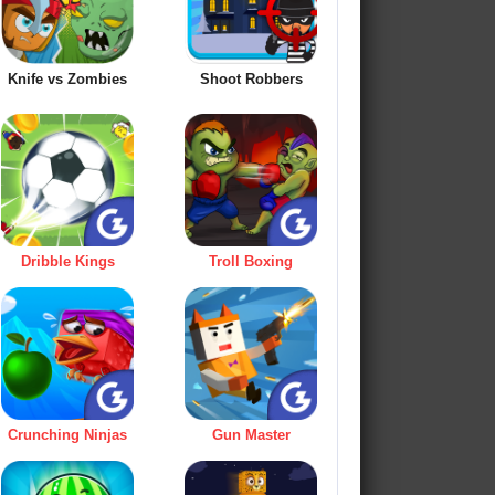
Knife vs Zombies
Shoot Robbers
Dribble Kings
Troll Boxing
Crunching Ninjas
Gun Master