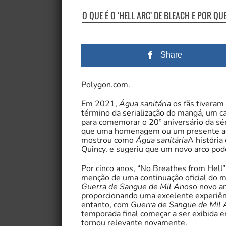
O QUE É O ‘HELL ARC’ DE BLEACH E POR Q
Share
Polygon.com.
Em 2021,
Água sanitária
os fãs tiveram
término da serialização do mangá, um 
para comemorar o 20º aniversário da séri
que uma homenagem ou um presente aos 
mostrou como
Água sanitária
A história
Quincy, e sugeriu que um novo arco poder
Por cinco anos, “No Breathes from Hel
menção de uma continuação oficial do m
Guerra de Sangue de Mil Anos
o novo a
proporcionando uma excelente experiênci
entanto, com
Guerra de Sangue de Mil
temporada final começar a ser exibida e
tornou relevante novamente.