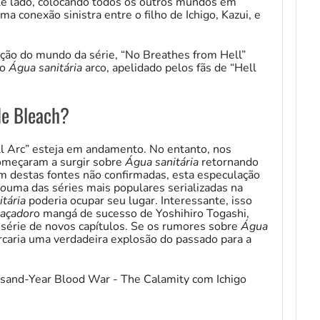
le lado, colocando todos os outros mundos em
a conexão sinistra entre o filho de Ichigo, Kazui, e
ução do mundo da série, “No Breathes from Hell”
vo
Água sanitária
arco, apelidado pelos fãs de “Hell
de Bleach?
ell Arc” esteja em andamento. No entanto, nos
começaram a surgir sobre
Água sanitária
retornando
destas fontes não confirmadas, esta especulação
to
uma das séries mais populares serializadas na
tária
poderia ocupar seu lugar. Interessante, isso
Caçador
o mangá de sucesso de Yoshihiro Togashi,
série de novos capítulos. Se os rumores sobre
Água
caria uma verdadeira explosão do passado para a