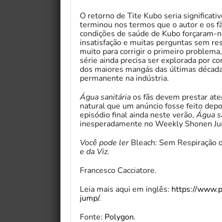
O retorno de Tite Kubo seria significat
terminou nos termos que o autor e os fã
condições de saúde de Kubo forçaram-no
insatisfação e muitas perguntas sem r
muito para corrigir o primeiro problema
série ainda precisa ser explorada por c
dos maiores mangás das últimas décadas
permanente na indústria.
Água sanitária
os fãs devem prestar at
natural que um anúncio fosse feito dep
episódio final ainda neste verão,
Água sa
inesperadamente no Weekly Shonen Ju
Você pode ler
Bleach: Sem Respiração d
e da Viz
.
Francesco Cacciatore.
Leia mais aqui em inglês:
https://www.
jump/
.
Fonte:
Polygon
.