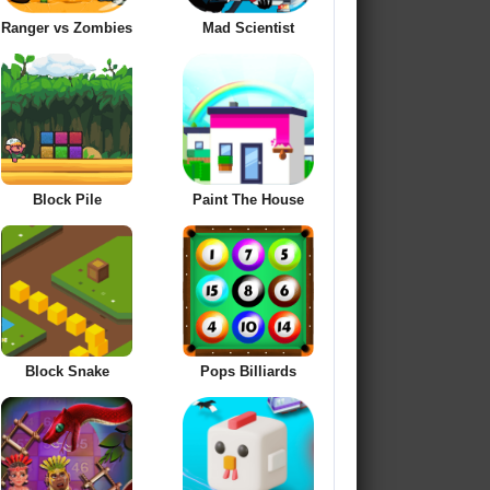
Ranger vs Zombies
Mad Scientist
Block Pile
Paint The House
Block Snake
Pops Billiards