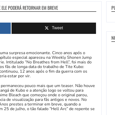
UE ELE PODERÁ RETORNAR EM BREVE
P
Tweet
N
 uma surpresa emocionante. Cinco anos após o
capítulo especial apareceu na Weekly Shonen Jump
e. Intitulado “No Breathes from Hell”, foi mais do
fãs de longa data do trabalho de Tite Kubo:
 continuou, 12 anos após o fim da guerra com os
ia estar por vir.
l” permaneceu pouco mais que um teaser. Não houve
angá de Kubo e a atenção logo se voltou para
nime Bleach que começou onde o original parou,
a de visualização para fãs antigos e novos. No
 Anos
prestes a terminar em breve, quando a
m 25 de julho, o tão falado “Hell Arc” de repente se