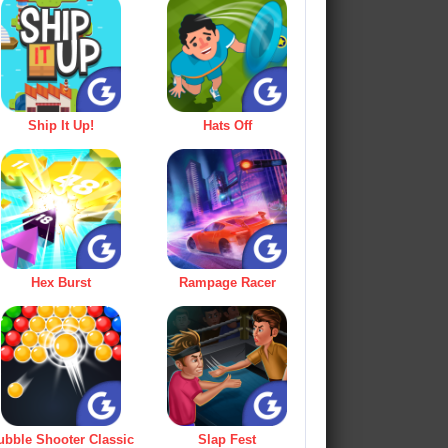
Ship It Up!
Hats Off
Hex Burst
Rampage Racer
ubble Shooter Classic
Slap Fest