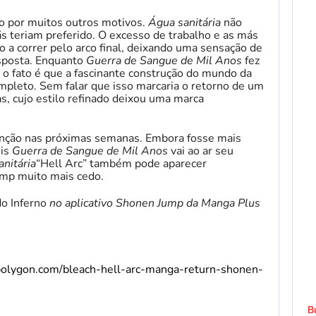
ivo por muitos outros motivos.
Água sanitária
não
s teriam preferido. O excesso de trabalho e as más
 a correr pelo arco final, deixando uma sensação de
esposta. Enquanto
Guerra de Sangue de Mil Anos
fez
, o fato é que a fascinante construção do mundo da
ompleto. Sem falar que isso marcaria o retorno de um
, cujo estilo refinado deixou uma marca
enção nas próximas semanas. Embora fosse mais
ois
Guerra de Sangue de Mil Anos
vai ao ar seu
nitária
“Hell Arc” também pode aparecer
mp muito mais cedo.
o Inferno
no aplicativo Shonen Jump da Manga Plus
polygon.com/bleach-hell-arc-manga-return-shonen-
B