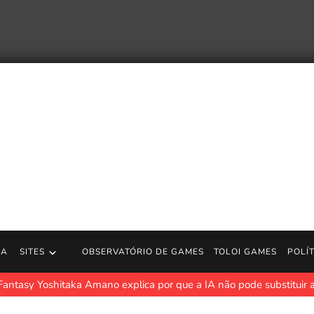
RA
SITES
OBSERVATÓRIO DE GAMES
TOLOI GAMES
POLÍ
 Fantasy Yoshitaka Amano explica por que a IA não pode substituir 