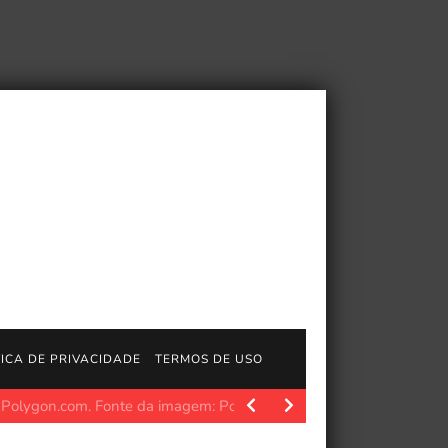
TICA DE PRIVACIDADE
TERMOS DE USO
gosGratisFun. PCGamer latest. Fonte da imagem: Pcgamer Após 