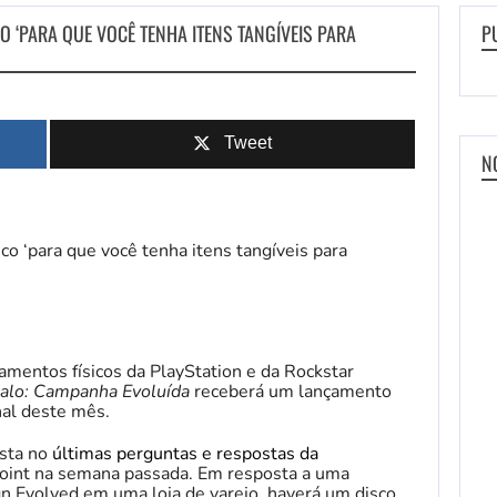
O ‘PARA QUE VOCÊ TENHA ITENS TANGÍVEIS PARA
P
Tweet
N
mentos físicos da PlayStation e da Rockstar
alo: Campanha Evoluída
receberá um lançamento
nal deste mês.
osta no
últimas perguntas e respostas da
oint na semana passada. Em resposta a uma
n Evolved em uma loja de varejo, haverá um disco