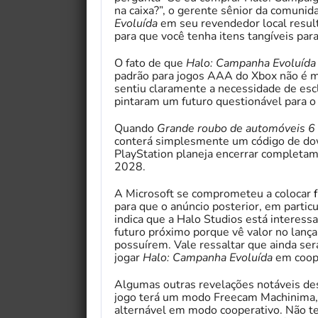
na caixa?”, o gerente sênior da comuni
Evoluída
em seu revendedor local resulta
para que você tenha itens tangíveis para
O fato de que
Halo: Campanha Evoluída
padrão para jogos AAA do Xbox não é m
sentiu claramente a necessidade de esc
pintaram um futuro questionável para o 
Quando
Grande roubo de automóveis 6
conterá simplesmente um código de dow
PlayStation planeja encerrar completam
2028.
A Microsoft se comprometeu a colocar
para que o anúncio posterior, em partic
indica que a Halo Studios está interes
futuro próximo porque vê valor no lança
possuírem. Vale ressaltar que ainda se
jogar
Halo: Campanha Evoluída
em coope
Algumas outras revelações notáveis ​​​​d
jogo terá um modo Freecam Machinima, 
alternável em modo cooperativo. Não t