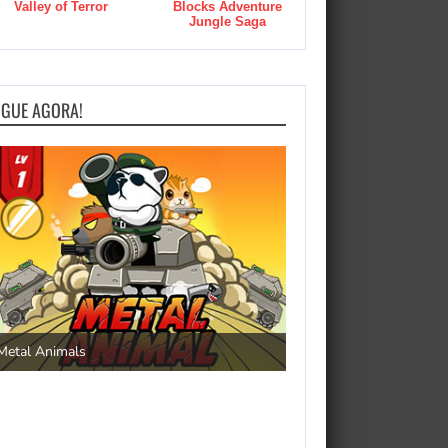
Valley of Terror
Blocks Adventure
Jungle Saga
OGUE AGORA!
Save the Princess
Metal Animals