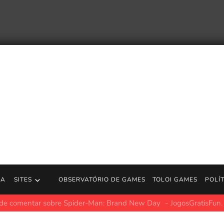
RA
SITES
OBSERVATÓRIO DE GAMES
TOLOI GAMES
POLÍ
defende preço de US$ 80 de GTA 6: será um negócio incrível
Jo