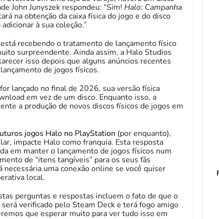
dade John Junyszek respondeu: “Sim!
Halo: Campanha
rá na obtenção da caixa física do jogo e do disco
 adicionar à sua coleção.”
está recebendo o tratamento de lançamento físico
uito surpreendente. Ainda assim, a Halo Studios
larecer isso depois que alguns anúncios recentes
lançamento de jogos físicos.
for lançado no final de 2026, sua versão física
nload em vez de um disco. Enquanto isso, a
ente a produção de novos discos físicos de jogos em
futuros jogos Halo no PlayStation
(por enquanto),
ular, impacte Halo como franquia. Esta resposta
sada em manter o lançamento de jogos físicos num
mento de “itens tangíveis” para os seus fãs
rá necessária uma conexão online se você quiser
rativa local.
estas perguntas e respostas incluem o fato de que o
será verificado pelo Steam Deck e terá fogo amigo
eremos que esperar muito para ver tudo isso em