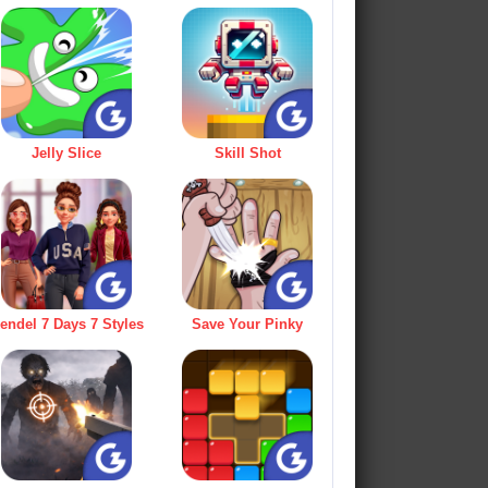
Jelly Slice
Skill Shot
endel 7 Days 7 Styles
Save Your Pinky