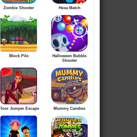
Zombie Shooter
Hexa Match
Block Pile
Halloween Bubble
Shooter
Floor Jumper Escape
Mummy Candies