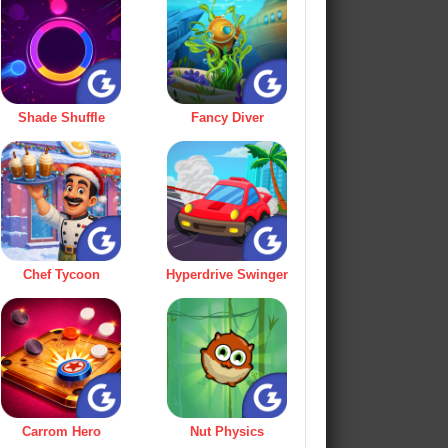
Shade Shuffle
Fancy Diver
Chef Tycoon
Hyperdrive Swinger
Carrom Hero
Nut Physics