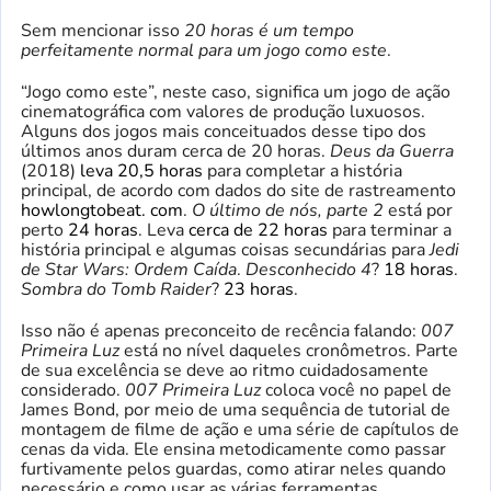
Sem mencionar isso
20 horas é um tempo
perfeitamente normal para um jogo como este
.
“Jogo como este”, neste caso, significa um jogo de ação
cinematográfica com valores de produção luxuosos.
Alguns dos jogos mais conceituados desse tipo dos
últimos anos duram cerca de 20 horas.
Deus da Guerra
(2018)
leva 20,5 horas
para completar a história
principal, de acordo com dados do site de rastreamento
howlongtobeat. com
.
O último de nós, parte 2
está por
perto
24 horas
. Leva
cerca de 22 horas
para terminar a
história principal e algumas coisas secundárias para
Jedi
de Star Wars: Ordem Caída
.
Desconhecido 4
?
18 horas
.
Sombra do Tomb Raider
?
23 horas
.
Isso não é apenas preconceito de recência falando:
007
Primeira Luz
está no nível daqueles cronômetros. Parte
de sua excelência se deve ao ritmo cuidadosamente
considerado.
007 Primeira Luz
coloca você no papel de
James Bond, por meio de uma sequência de tutorial de
montagem de filme de ação e uma série de capítulos de
cenas da vida. Ele ensina metodicamente como passar
furtivamente pelos guardas, como atirar neles quando
necessário e como usar as várias ferramentas