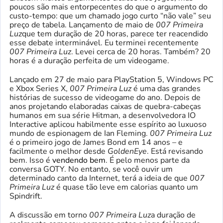
poucos são mais entorpecentes do que o argumento do
custo-tempo: que um chamado jogo curto “não vale” seu
preço de tabela. Lançamento de maio de
007 Primeira
Luz
que tem duração de 20 horas, parece ter reacendido
esse debate interminável. Eu terminei recentemente
007 Primeira Luz
. Levei cerca de 20 horas. Também? 20
horas é a duração perfeita de um videogame.
Lançado em 27 de maio para PlayStation 5, Windows PC
e Xbox Series X,
007 Primeira Luz
é uma das grandes
histórias de sucesso de videogame do ano. Depois de
anos projetando elaboradas caixas de quebra-cabeças
humanos em sua série Hitman, a desenvolvedora IO
Interactive aplicou habilmente esse espírito ao luxuoso
mundo de espionagem de Ian Fleming.
007 Primeira Luz
é o primeiro jogo de James Bond em 14 anos – e
facilmente o melhor desde
GoldenEye
. Está revisando
bem. Isso é
vendendo bem
. É pelo menos parte da
conversa GOTY. No entanto, se você ouvir um
determinado canto da Internet, terá a ideia de que
007
Primeira Luz
é quase tão leve em calorias quanto um
Spindrift.
A discussão em torno
007 Primeira Luz
a duração de