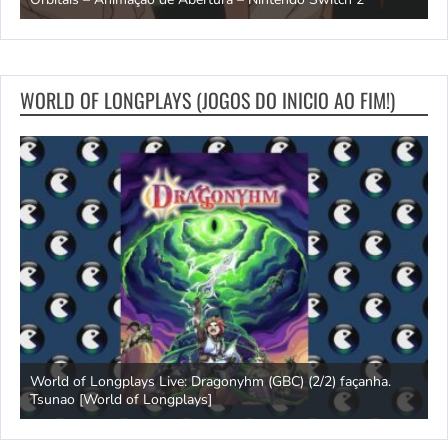
WORLD OF LONGPLAYS (JOGOS DO INICIO AO FIM!)
s
World of Longplays Live: Dragonyhm (GBC) (2/2) façanha.
Tsunao [World of Longplays]
L