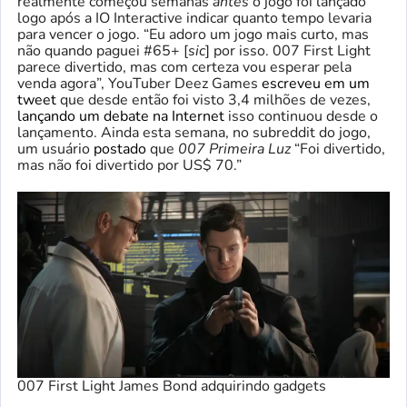
realmente começou semanas
antes
o jogo foi lançado
logo após a IO Interactive indicar quanto tempo levaria
para vencer o jogo. “Eu adoro um jogo mais curto, mas
não quando paguei #65+ [
sic
] por isso. 007 First Light
parece divertido, mas com certeza vou esperar pela
venda agora”, YouTuber Deez Games
escreveu em um
tweet
que desde então foi visto 3,4 milhões de vezes,
lançando um debate na Internet
isso continuou desde o
lançamento. Ainda esta semana, no subreddit do jogo,
um usuário
postado
que
007 Primeira Luz
“Foi divertido,
mas não foi divertido por US$ 70.”
007 First Light James Bond adquirindo gadgets