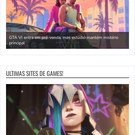
GTA VI entra em pré-venda, mas estúdio mantém mistério
principal
J
ULTIMAS SITES DE GAMES!