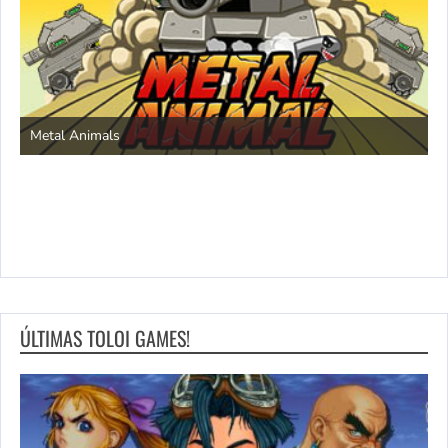
S
Metal Animals
ÚLTIMAS TOLOI GAMES!