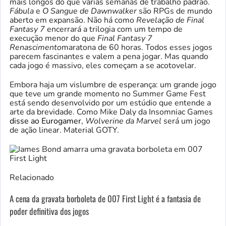
mais longos do que várias semanas de trabalho padrão.
Fábula
e
O Sangue de Dawnwalker
são RPGs de mundo
aberto em expansão. Não há como
Revelação de Final
Fantasy 7
encerrará a trilogia com um tempo de
execução menor do que
Final Fantasy 7
Renascimento
maratona de 60 horas. Todos esses jogos
parecem fascinantes e valem a pena jogar. Mas quando
cada jogo é massivo, eles começam a se acotovelar.
Embora haja um vislumbre de esperança: um grande jogo
que teve um grande momento no Summer Game Fest
está sendo desenvolvido por um estúdio que entende a
arte da brevidade. Como Mike Daly da Insomniac Games
disse ao Eurogamer
,
Wolverine da Marvel
será um jogo
de ação linear. Material GOTY.
Relacionado
A cena da gravata borboleta de 007 First Light é a fantasia de
poder definitiva dos jogos