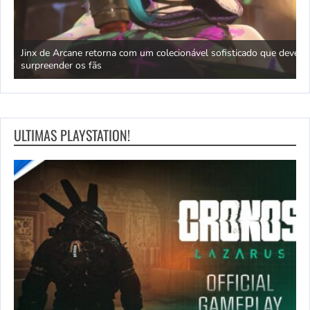
nha
Jinx de Arcane retorna com um colecionável sofisticado que deve
M
surpreender os fãs
r
ULTIMAS PLAYSTATION!