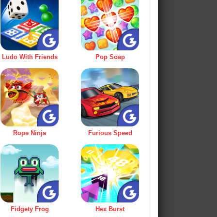
Ludo With Friends
Pop Soap
Rope Ninja
Furious Speed
Fidgety Frog
Hex Burst