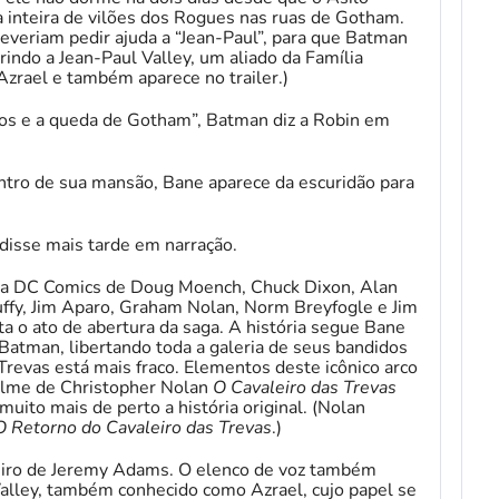
 inteira de vilões dos Rogues nas ruas de Gotham.
everiam pedir ajuda a “Jean-Paul”, para que Batman
rindo a Jean-Paul Valley, um aliado da Família
Azrael e também aparece no trailer.)
sos e a queda de Gotham”, Batman diz a Robin em
ntro de sua mansão, Bane aparece da escuridão para
disse mais tarde em narração.
da DC Comics de Doug Moench, Chuck Dixon, Alan
uffy, Jim Aparo, Graham Nolan, Norm Breyfogle e Jim
a o ato de abertura da saga. A história segue Bane
atman, libertando toda a galeria de seus bandidos
Trevas está mais fraco. Elementos deste icônico arco
filme de Christopher Nolan
O Cavaleiro das Trevas
uito mais de perto a história original. (Nolan
O Retorno do Cavaleiro das Trevas
.)
teiro de Jeremy Adams. O elenco de voz também
Valley, também conhecido como Azrael, cujo papel se