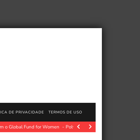
TICA DE PRIVACIDADE
TERMOS DE USO
om o Global Fund for Women
Polygon.com. Uma das maiores crít