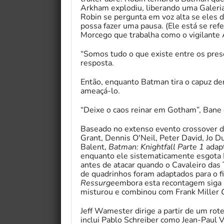
Arkham explodiu, liberando uma Galeria
Robin se pergunta em voz alta se eles d
possa fazer uma pausa. (Ele está se refe
Morcego que trabalha como o vigilante 
“Somos tudo o que existe entre os pre
resposta.
Então, enquanto Batman tira o capuz de
ameaçá-lo.
“Deixe o caos reinar em Gotham”, Bane 
Baseado no extenso evento crossover 
Grant, Dennis O'Neil, Peter David, Jo D
Balent,
Batman: Knightfall Parte 1
adapt
enquanto ele sistematicamente esgota B
antes de atacar quando o Cavaleiro das 
de quadrinhos foram adaptados para o 
Ressurge
embora esta recontagem siga m
misturou e combinou com Frank Miller
Jeff Wamester dirige a partir de um ro
inclui Pablo Schreiber como Jean-Paul 