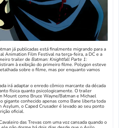
atman já publicadas está finalmente migrando para a
l Animation Film Festival na terça-feira, a DC e a
eiro trailer de
Batman: Knightfall Parte 1:
stiram à exibição do primeiro filme. Polygon esteve
detalhada sobre o filme, mas por enquanto vamos
ejada irá adaptar o enredo cômico marcante da década
to física quanto psicologicamente. O trailer
son Mount como Bruce Wayne/Batman e Michael
 gigante conhecido apenas como Bane liberta toda
m Asylum, o Caped Crusader é levado ao seu ponto
ição oficial.
 Cavaleiro das Trevas com uma voz cansada quando o
 ele não dorme há dois dias desde que o Asilo