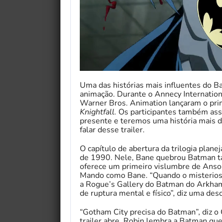
Uma das histórias mais influentes do B
animação. Durante o Annecy Internationa
Warner Bros. Animation lançaram o prim
Knightfall.
Os participantes também assi
presente e teremos uma história mais 
falar desse trailer.
O capítulo de abertura da trilogia plan
de 1990. Nele, Bane quebrou Batman tan
oferece um primeiro vislumbre de An
Mando como Bane. “Quando o misterioso
a Rogue’s Gallery do Batman do Arkha
de ruptura mental e físico”, diz uma descr
“Gotham City precisa do Batman”, diz o
trailer abre. Robin lembra a Batman que