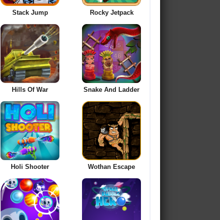
Stack Jump
Rocky Jetpack
Hills Of War
Snake And Ladder
Holi Shooter
Wothan Escape