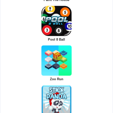
Pool 8 Ball
Zoo Run