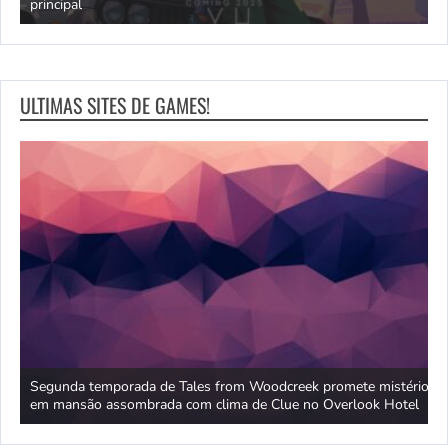
principal
J
ULTIMAS SITES DE GAMES!
P
Segunda temporada de Tales from Woodcreek promete mistério
R
em mansão assombrada com clima de Clue no Overlook Hotel
a