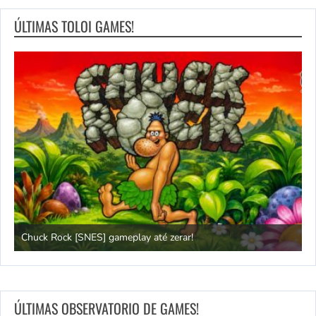
ÚLTIMAS TOLOI GAMES!
Chuck Rock [SNES] gameplay até zerar!
P
ÚLTIMAS OBSERVATORIO DE GAMES!