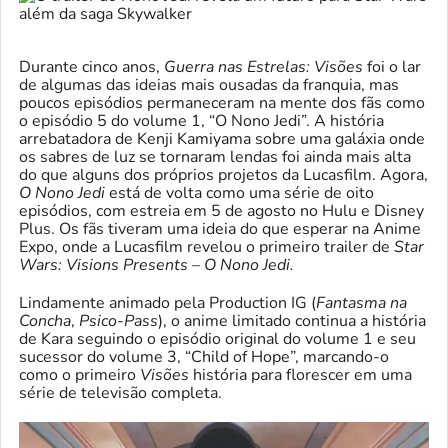
Durante cinco anos,
Guerra nas Estrelas: Visões
foi o lar
de algumas das ideias mais ousadas da franquia, mas
poucos episódios permaneceram na mente dos fãs como
o episódio 5 do volume 1, “O Nono Jedi”. A história
arrebatadora de Kenji Kamiyama sobre uma galáxia onde
os sabres de luz se tornaram lendas foi ainda mais alta
do que alguns dos próprios projetos da Lucasfilm. Agora,
O Nono Jedi
está de volta como uma série de oito
episódios, com estreia em 5 de agosto no Hulu e Disney
Plus. Os fãs tiveram uma ideia do que esperar na Anime
Expo, onde a Lucasfilm revelou o primeiro trailer de
Star
Wars: Visions Presents – O Nono Jedi.
Lindamente animado pela Production IG (
Fantasma na
Concha
,
Psico-Pass
), o anime limitado continua a história
de Kara seguindo o episódio original do volume 1 e seu
sucessor do volume 3, “Child of Hope”, marcando-o
como o primeiro
Visões
história para florescer em uma
série de televisão completa.