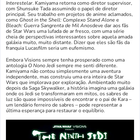
Interestelar
. Kamiyama retorna como diretor supervisor,
com Shunsuke Tada assumindo o papel de diretor
principal. Seu trabalho em projetos de anime aclamados,
como
Ghost in the Shell: Complexo Stand Alone
e
Bleach: Guerra Sangrenta de Mil Anos
deve dar aos fãs
de Star Wars uma lufada de ar fresco, com uma série
cheia de perspectivas interessantes sobre aquela amada
galáxia muito, muito distante. Dizer que eles são fãs da
franquia Lucasfilm seria um eufemismo.
Embora Visions sempre tenha prosperado como uma
antologia
O Nono Jedi
sempre me senti diferente.
Kamiyama não contou simplesmente uma aventura
independente, mas construiu uma era inteira de Star
Wars que implorava por exploração. Ambientado muito
depois da Saga Skywalker, a história imagina uma galáxia
onde os Jedi se transformaram em mitos, os sabres de
luz são quase impossíveis de encontrar e o pai de Kara –
um lendário ferreiro de sabres – pode representar a
última esperança para restaurar o equilíbrio.