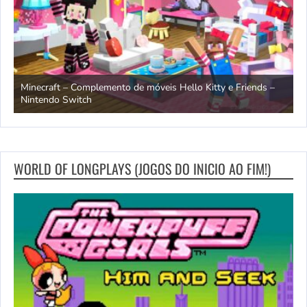
endo
Minecraft – Complemento de móveis Hello Kitty e Friends –
O
Nintendo Switch
d
WORLD OF LONGPLAYS (JOGOS DO INICIO AO FIM!)