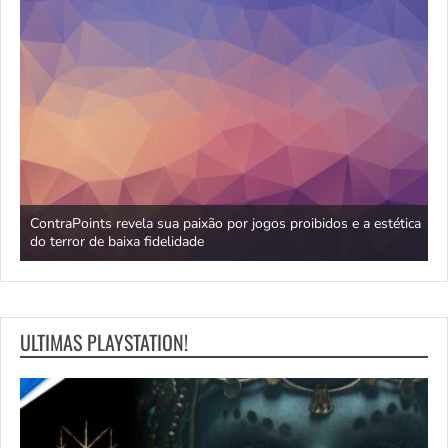
no
ContraPoints revela sua paixão por jogos proibidos e a estética
D
do terror de baixa fidelidade
d
ULTIMAS PLAYSTATION!