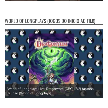
WORLD OF LONGPLAYS (JOGOS DO INICIO AO FIM!)
s
World of Longplays Live: Dragonyhm (GBC) (2/2) façanha.
Tsunao [World of Longplays]
L