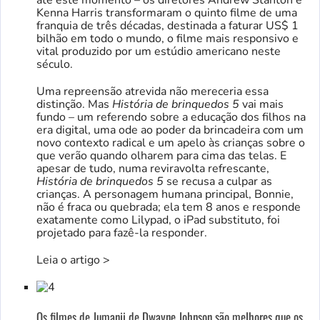
Kenna Harris transformaram o quinto filme de uma
franquia de três décadas, destinada a faturar US$ 1
bilhão em todo o mundo, o filme mais responsivo e
vital produzido por um estúdio americano neste
século.
Uma repreensão atrevida não mereceria essa
distinção. Mas
História de brinquedos 5
vai mais
fundo – um referendo sobre a educação dos filhos na
era digital, uma ode ao poder da brincadeira com um
novo contexto radical e um apelo às crianças sobre o
que verão quando olharem para cima das telas. E
apesar de tudo, numa reviravolta refrescante,
História de brinquedos 5
se recusa a culpar as
crianças. A personagem humana principal, Bonnie,
não é fraca ou quebrada; ela tem 8 anos e responde
exatamente como Lilypad, o iPad substituto, foi
projetado para fazê-la responder.
Leia o artigo >
Os filmes de Jumanji de Dwayne Johnson são melhores que os