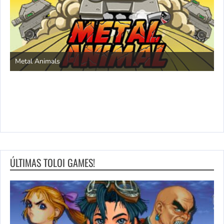
S
Metal Animals
ÚLTIMAS TOLOI GAMES!