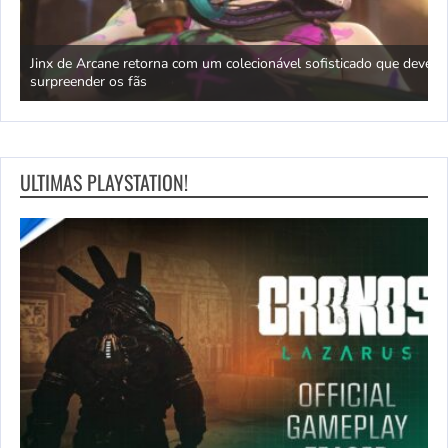
nha
Jinx de Arcane retorna com um colecionável sofisticado que deve
M
surpreender os fãs
r
ULTIMAS PLAYSTATION!