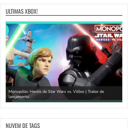
ULTIMAS XBOX!
Monopólio: Heróis de Star Wars vs. Vilões | Trailer de
lançamento
S
NUVEM DE TAGS