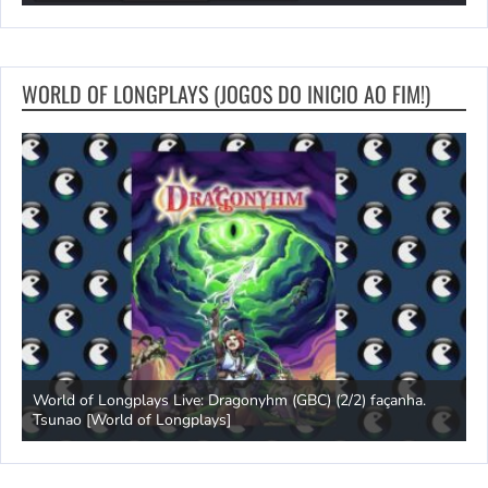
WORLD OF LONGPLAYS (JOGOS DO INICIO AO FIM!)
s
World of Longplays Live: Dragonyhm (GBC) (2/2) façanha.
Tsunao [World of Longplays]
L