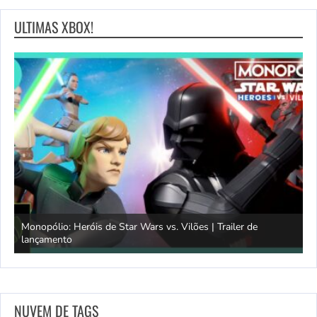
ULTIMAS XBOX!
Monopólio: Heróis de Star Wars vs. Vilões | Trailer de
lançamento
S
NUVEM DE TAGS