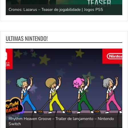
os
Cronos: Lazarus – Teaser de jogabilidade | Jogos PS5
E
ULTIMAS NINTENDO!
Rhythm Heaven Groove – Trailer de lançamento – Nintendo
T
Switch
e