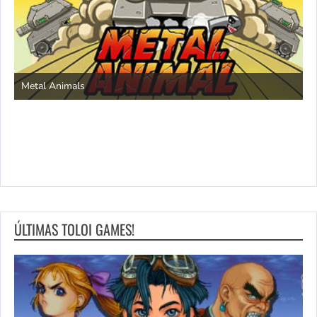
S
Metal Animals
ÚLTIMAS TOLOI GAMES!