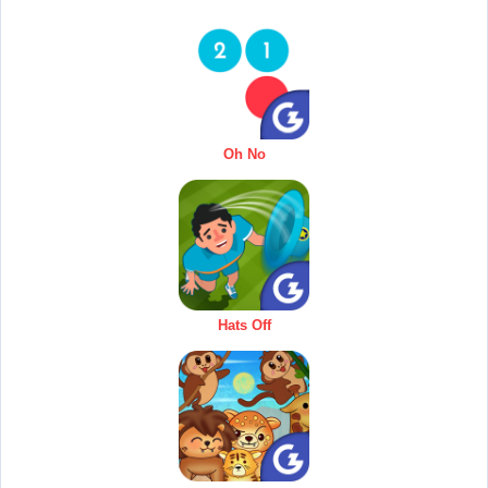
Oh No
Hats Off