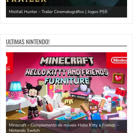
Mistfall Hunter – Trailer Cinematográfico | Jogos PS5
S
ULTIMAS NINTENDO!
endo
Minecraft – Complemento de móveis Hello Kitty e Friends –
O
Nintendo Switch
d