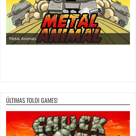
S
Metal Animals
ÚLTIMAS TOLOI GAMES!