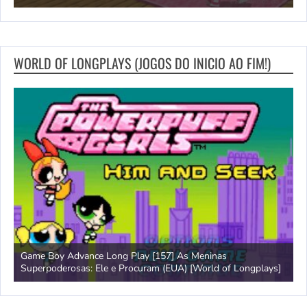
WORLD OF LONGPLAYS (JOGOS DO INICIO AO FIM!)
Game Boy Advance Long Play [157] As Meninas
A
Superpoderosas: Ele e Procuram (EUA) [World of Longplays]
L