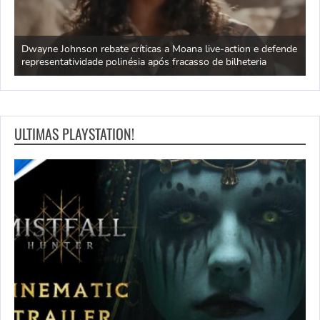
ra
Dwayne Johnson rebate críticas a Moana live-action e defende
C
representatividade polinésia após fracasso de bilheteria
a
ULTIMAS PLAYSTATION!