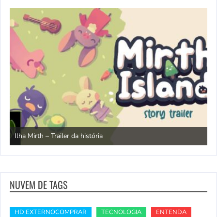
N
Ilha Mirth – Trailer da história
d
NUVEM DE TAGS
HD EXTERNOCOMPRAR
TECNOLOGIA
ENTENDA