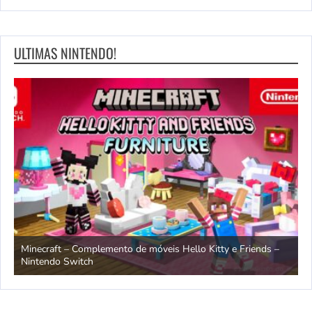
ULTIMAS NINTENDO!
endo
Minecraft – Complemento de móveis Hello Kitty e Friends –
O
Nintendo Switch
d