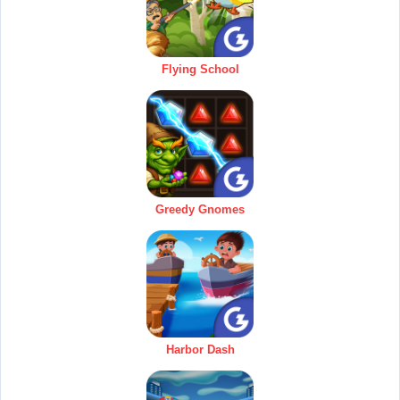
Flying School
Greedy Gnomes
Harbor Dash