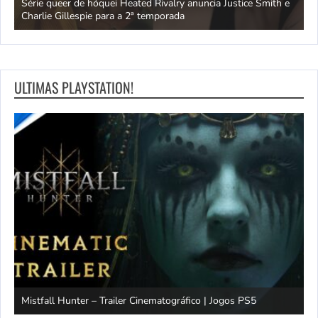
ivo
Série queer de hóquei Heated Rivalry anuncia Justice Smith e
B
Charlie Gillespie para a 2ª temporada
e
ULTIMAS PLAYSTATION!
Mistfall Hunter – Trailer Cinematográfico | Jogos PS5
S