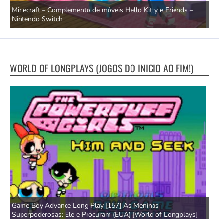
OCTOPATH TRAVELER e OCTOPATH TRAVELER II – Trailer da
H
data de lançamento – Nintendo Switch 2
S
WORLD OF LONGPLAYS (JOGOS DO INICIO AO FIM!)
Amiga 500 Longplay [597] Segundo Samurai [World of
G
]
Longplays]
B