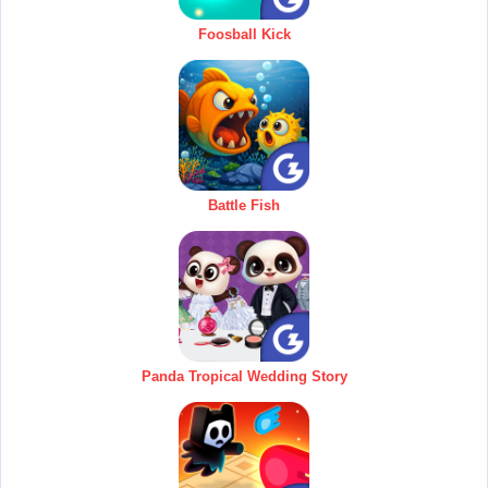
Foosball Kick
Battle Fish
Panda Tropical Wedding Story