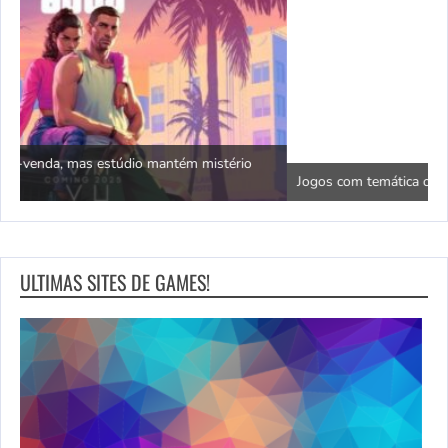
N
Jogos com temática oriental e dragões da sorte
c
ULTIMAS SITES DE GAMES!