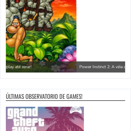
Power Instinct 2: A véia contra-ataca!
C
ÚLTIMAS OBSERVATORIO DE GAMES!