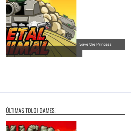
P
Save the Princess
ÚLTIMAS TOLOI GAMES!