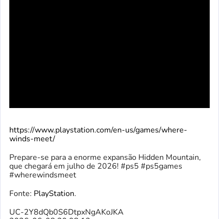
https://www.playstation.com/en-us/games/where-
winds-meet/
Prepare-se para a enorme expansão Hidden Mountain,
que chegará em julho de 2026! #ps5 #ps5games
#wherewindsmeet
Fonte:
PlayStation
.
UC-2Y8dQb0S6DtpxNgAKoJKA