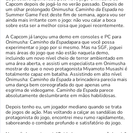
Capcom depois de jogá-lo no verão passado. Depois de
um olhar prolongado
Onimusha: Caminho da Espada
no
Summer Game Fest deste fim de semana, agora vou ser
ainda mais irritante com o jogo: não vou calar a boca
sobre esta ser a melhor coisa que joguei recentemente.
A Capcom já lançou uma demo em consoles e PC para
Onimusha: Caminho da Espada
para que você possa
experimentar o jogo por si mesmo. Mas na SGF, joguei
mais áreas do jogo que não estão naquela demo,
incluindo um novo nível cheio de terror ambientado em
uma área aberta, e assisti um especialista em Onimusha
mostrar do que o novo protagonista Miyamoto Musashi é
totalmente capaz em batalha. Assistindo em alto nível
Onimusha: Caminho da Espada
a brincadeira parecia mais
uma dança bem coreografada do que apenas uma
esgrima de videogame.
Caminho da Espada
parece
absolutamente deslumbrante em mãos habilidosas.
Depois tenho eu, um jogador mediano quando se trata
de jogos de ação. Mas voltando a calçar as sandálias do
protagonista do jogo, encontrei meu rumo rapidamente,
saboreando o combate profundo e satisfatório do jogo.