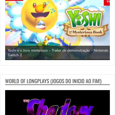
o ao
Yoshi e o livro misterioso – Trailer de demonstração – Nintendo
D
Switch 2
l
WORLD OF LONGPLAYS (JOGOS DO INICIO AO FIM!)