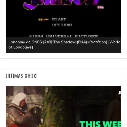
Longplay do SNES [248] The Shadow (EUA) (Protótipo) [World
J
of Longplays]
G
ULTIMAS XBOX!