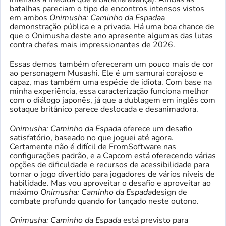
batalhas pareciam o tipo de encontros intensos vistos
em ambos
Onimusha: Caminho da Espada
a
demonstração pública e a privada. Há uma boa chance de
que o Onimusha deste ano apresente algumas das lutas
contra chefes mais impressionantes de 2026.
Essas demos também ofereceram um pouco mais de cor
ao personagem Musashi. Ele é um samurai corajoso e
capaz, mas também uma espécie de idiota. Com base na
minha experiência, essa caracterização funciona melhor
com o diálogo japonês, já que a dublagem em inglês com
sotaque britânico parece deslocada e desanimadora.
Onimusha: Caminho da Espada
oferece um desafio
satisfatório, baseado no que joguei até agora.
Certamente não é difícil de FromSoftware nas
configurações padrão, e a Capcom está oferecendo várias
opções de dificuldade e recursos de acessibilidade para
tornar o jogo divertido para jogadores de vários níveis de
habilidade. Mas vou aproveitar o desafio e aproveitar ao
máximo
Onimusha: Caminho da Espada
design de
combate profundo quando for lançado neste outono.
Onimusha: Caminho da Espada
está previsto para