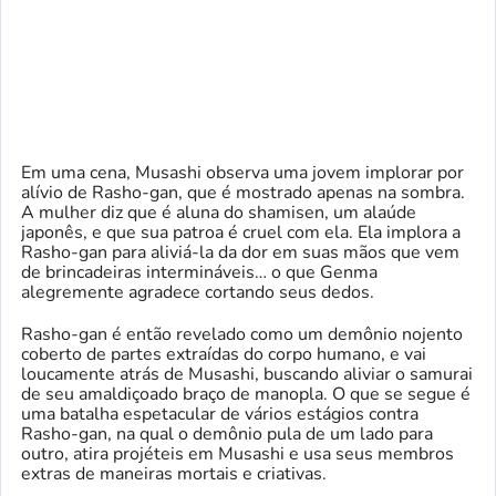
Em uma cena, Musashi observa uma jovem implorar por
alívio de Rasho-gan, que é mostrado apenas na sombra.
A mulher diz que é aluna do shamisen, um alaúde
japonês, e que sua patroa é cruel com ela. Ela implora a
Rasho-gan para aliviá-la da dor em suas mãos que vem
de brincadeiras intermináveis… o que Genma
alegremente agradece cortando seus dedos.
Rasho-gan é então revelado como um demônio nojento
coberto de partes extraídas do corpo humano, e vai
loucamente atrás de Musashi, buscando aliviar o samurai
de seu amaldiçoado braço de manopla. O que se segue é
uma batalha espetacular de vários estágios contra
Rasho-gan, na qual o demônio pula de um lado para
outro, atira projéteis em Musashi e usa seus membros
extras de maneiras mortais e criativas.