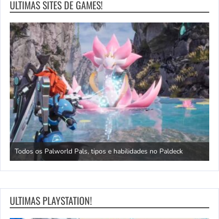
ULTIMAS SITES DE GAMES!
Depoi
Todos os Palworld Pals, tipos e habilidades no Paldeck
seus 
ULTIMAS PLAYSTATION!