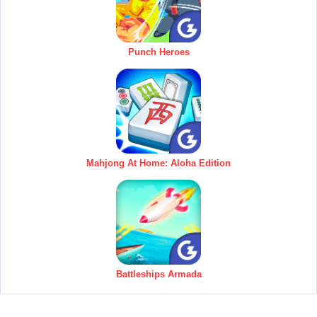
Punch Heroes
Mahjong At Home: Aloha Edition
Battleships Armada