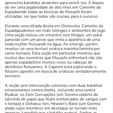
apresenta bandidos atraentes para vencê-los. E depois
de ver uma jogabilidade de alto nível em
Caminho da
Espada
onde todas as técnicas de Musashi foram
utilizadas, sei que todas são cruciais para o sucesso.
Durante uma olhada direta em
Onimusha: Caminho da
Espada
pudemos ver mais inimigos e ambientes do jogo.
Uma seção incluiu um encontro com Ningyo, um yokai
parecido com um peixe que imita a aparência de uma
linda mulher flutuando na água. Ao emergir, porém,
revelou-se uma terrível criatura marinha faminta por
carne humana. Esta seção em particular mostrou que
muitos dos monstros que Musashi enfrentará não são
apenas espadachins mortos-vivos ou cabeças de
demônios flutuantes; A Capcom está explorando o
folclore japonês em busca de criaturas verdadeiramente
terríveis.
A seção sem intervenção culminou com duas batalhas
emocionantes contra chefes, incluindo uma contra
Byakue, os Cem Corrupções (um Genma coberto de
talismãs de papel que ficam encharcados de sangue com
o tempo) e Dohatsu-ten, Heaven's Bane (um Genma
alado cujos membros em destaque se tornam mais
imensos à medida que a batalha avança). Ambas as