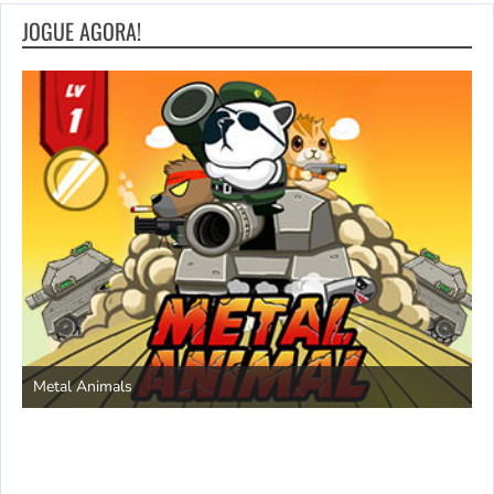
JOGUE AGORA!
Save the Princess
s