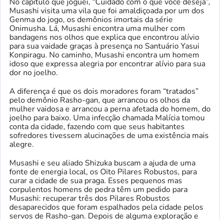
No capítulo que joguei, “Cuidado com o que você deseja”,
Musashi visita uma vila que foi amaldiçoada por um dos
Genma do jogo, os demônios imortais da série
Onimusha. Lá, Musashi encontra uma mulher com
bandagens nos olhos que explica que encontrou alívio
para sua vaidade graças à presença no Santuário Yasui
Konpiragu. No caminho, Musashi encontra um homem
idoso que expressa alegria por encontrar alívio para sua
dor no joelho.
A diferença é que os dois moradores foram “tratados”
pelo demônio Rasho-gan, que arrancou os olhos da
mulher vaidosa e arrancou a perna afetada do homem, do
joelho para baixo. Uma infecção chamada Malícia tomou
conta da cidade, fazendo com que seus habitantes
sofredores tivessem alucinações de uma existência mais
alegre.
Musashi e seu aliado Shizuka buscam a ajuda de uma
fonte de energia local, os Oito Pilares Robustos, para
curar a cidade de sua praga. Esses pequenos mas
corpulentos homens de pedra têm um pedido para
Musashi: recuperar três dos Pilares Robustos
desaparecidos que foram espalhados pela cidade pelos
servos de Rasho-gan. Depois de alguma exploração e