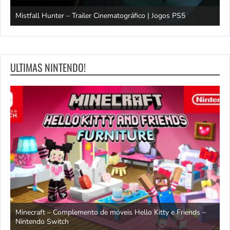
Mistfall Hunter – Trailer Cinematográfico | Jogos PS5
S
ULTIMAS NINTENDO!
endo
Minecraft – Complemento de móveis Hello Kitty e Friends –
O
Nintendo Switch
d