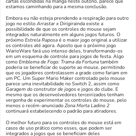
cartas escondidas na manga neste outono, parece que
estamos caminhando para a mesma conclusão.
Embora eu não esteja prendendo a respiração para outro
jogo no estilo
Arrastar x Dirigir
ainda existe a
possibilidade de que os controles do mouse sejam
integrados naturalmente em alguns jogos futuros. O
próximo
Estrela Raposa
é o maior jogo original a utilizar
os controles até agora. Aposto que o próximo jogo
WarioWare fará uso intenso deles, transformando-os
em um esquema de controle para jogos de festa. Algo
como
Emblema de Fogo: Trama da Fortuna
também
poderia se beneficiar do suporte ao mouse, permitindo
que os jogadores controlassem a grade como fariam em
um PC. Um Super Mario Maker controlado pelo mouse
parece uma inevitabilidade no Switch 2, assim como
Garagem do construtor de jogos
e jogos do clube. E
mesmo que os desenvolvedores terceirizados tenham
vergonha de experimentar os controles do mouse, pelo
menos o recém-anunciado
Zona Morta Ladino 2
continuará estabelecendo o padrão para atiradores.
O melhor futuro para os controles do mouse está em
casos de uso prático como esses, que podem ser
integrados a jogos que se beneficiam deles