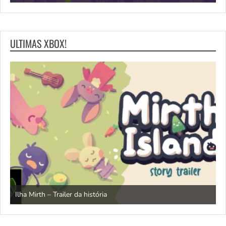
ULTIMAS XBOX!
N
Ilha Mirth – Trailer da história
d