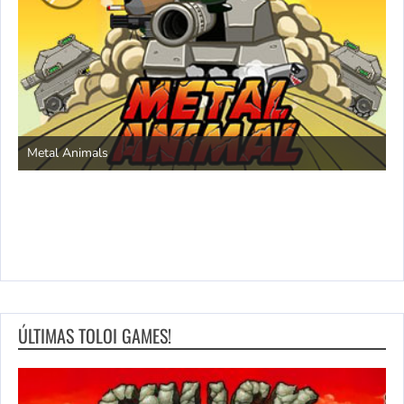
S
Metal Animals
ÚLTIMAS TOLOI GAMES!