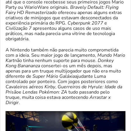
até que o console recebesse seus primeiros jogos Mario
Party ou WarioWare originais.
Bravely Default: Flying
Fairy HD Remasterizado
ofereceu apenas alguns extras
criativos de minijogos que estavam desconectados da
experiência primária do RPG.
Cyberpunk 2077
e
Civilização 7
apresentou alguns casos de uso mais
práticos, mas nada parecia uma vitrine de tecnologia
obrigatória.
A Nintendo também não parecia muito comprometida
com a ideia. Seu maior jogo de lançamento,
Mundo Mario
Kart
não tinha nenhum suporte para mouse.
Donkey
Kong Banananza
consertei-os um mês depois, mas
apenas para um truque multijogador que não era muito
diferente de
Super Mário Galáxia
ajudante Luma
controlado por ponteiro. Com jogos posteriores como
Cavaleiros aéreos Kirby
,
Guerreiros de Hyrule: Idade da
Prisão
e
Lendas Pokémon: ZA
tudo passando pelo
truque, muita coisa estava acontecendo
Arrastar x
Dirigir
.