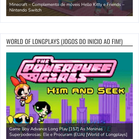
endo
Minecraft – Complemento de móveis Hello Kitty e Friends –
O
Nintendo Switch
d
WORLD OF LONGPLAYS (JOGOS DO INICIO AO FIM!)
Game Boy Advance Long Play [157] As Meninas
A
Superpoderosas: Ele e Procuram (EUA) [World of Longplays]
L