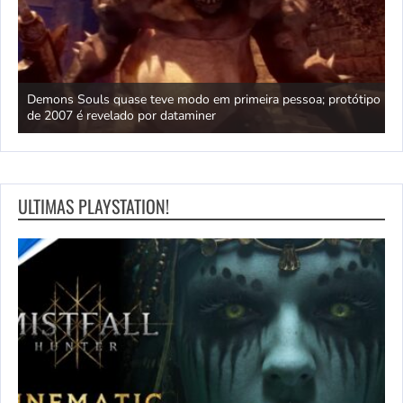
ica
Demons Souls quase teve modo em primeira pessoa; protótipo
A
de 2007 é revelado por dataminer
p
ULTIMAS PLAYSTATION!