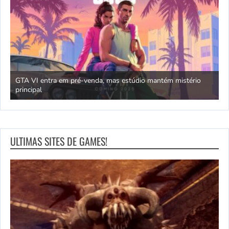
GTA VI entra em pré-venda, mas estúdio mantém mistério
principal
J
ULTIMAS SITES DE GAMES!