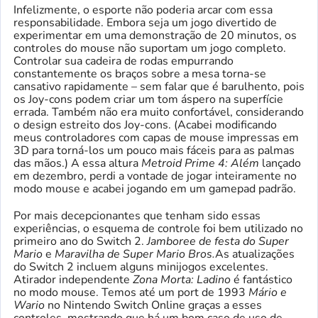
Infelizmente, o esporte não poderia arcar com essa
responsabilidade. Embora seja um jogo divertido de
experimentar em uma demonstração de 20 minutos, os
controles do mouse não suportam um jogo completo.
Controlar sua cadeira de rodas empurrando
constantemente os braços sobre a mesa torna-se
cansativo rapidamente – sem falar que é barulhento, pois
os Joy-cons podem criar um tom áspero na superfície
errada. Também não era muito confortável, considerando
o design estreito dos Joy-cons. (Acabei modificando
meus controladores com capas de mouse impressas em
3D para torná-los um pouco mais fáceis para as palmas
das mãos.) A essa altura
Metroid Prime 4: Além
lançado
em dezembro, perdi a vontade de jogar inteiramente no
modo mouse e acabei jogando em um gamepad padrão.
Por mais decepcionantes que tenham sido essas
experiências, o esquema de controle foi bem utilizado no
primeiro ano do Switch 2.
Jamboree de festa do Super
Mario
e
Maravilha de Super Mario Bros.
As atualizações
do Switch 2 incluem alguns minijogos excelentes.
Atirador independente
Zona Morta: Ladino
é fantástico
no modo mouse. Temos até um port de 1993
Mário e
Wario
no Nintendo Switch Online graças a esses
controles, mostrando que há um bom caso de uso de