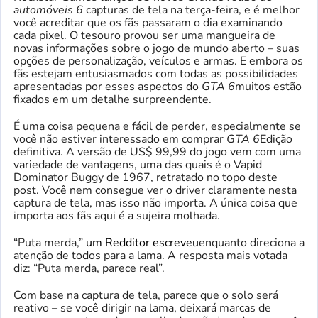
automóveis 6
capturas de tela na terça-feira, e é melhor
você acreditar que os fãs passaram o dia examinando
cada pixel. O tesouro provou ser uma mangueira de
novas informações sobre o jogo de mundo aberto – suas
opções de personalização, veículos e armas. E embora os
fãs estejam entusiasmados com todas as possibilidades
apresentadas por esses aspectos do
GTA 6
muitos estão
fixados em um detalhe surpreendente.
É uma coisa pequena e fácil de perder, especialmente se
você não estiver interessado em comprar
GTA 6
Edição
definitiva. A versão de US$ 99,99 do jogo vem com uma
variedade de vantagens, uma das quais é o Vapid
Dominator Buggy de 1967, retratado no topo deste
post. Você nem consegue ver o driver claramente nesta
captura de tela, mas isso não importa. A única coisa que
importa aos fãs aqui é a sujeira molhada.
“Puta merda,”
um Redditor escreveu
enquanto direciona a
atenção de todos para a lama. A resposta mais votada
diz: “Puta merda, parece real”.
Com base na captura de tela, parece que o solo será
reativo – se você dirigir na lama, deixará marcas de