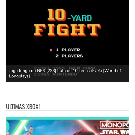
Jogo longo do NES [233] Luta de 10 jardas (EUA) [World of
L
Longplays]
F
ULTIMAS XBOX!