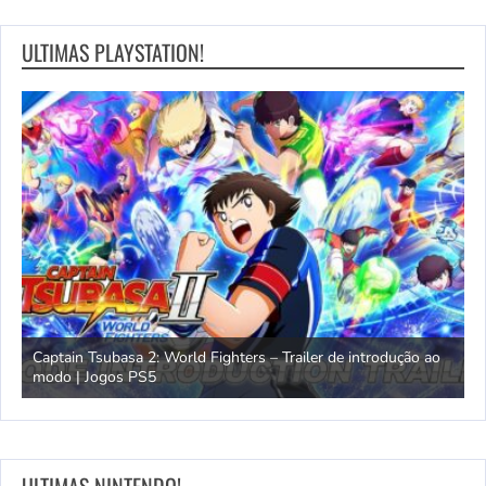
ULTIMAS PLAYSTATION!
omem
Captain Tsubasa 2: World Fighters – Trailer de introdução ao
M
modo | Jogos PS5
P