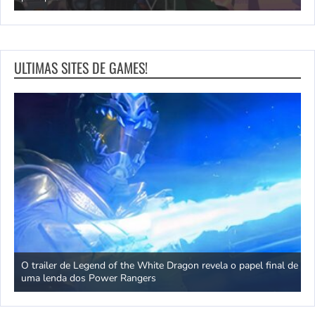
ULTIMAS SITES DE GAMES!
he
O trailer de Legend of the White Dragon revela o papel final de
O
uma lenda dos Power Rangers
n