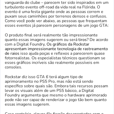
vanguarda do clube – parecem ter sido inspirados em um
turbulento evento off-road da vida real na Flórida. O
evento é uma festa gigante onde as pessoas correm e
puxam seus caminhões por terrenos densos e confusos.
Como você pode ver abaixo, as pessoas que frequentam
esses eventos já parecem personagens de um jogo GTA:
O produto final será realmente tão impressionante
quanto essas imagens sugerem ou será
tiros
? De acordo
com a Digital Foundry,
Os gráficos da Rockstar
apresentam impressionante tecnologia de rastreamento
de raios
isso ajuda poças e reflexos a parecerem quase
fotorrealistas. Os especialistas técnicos questionam se
esses gráficos incríveis são realmente possíveis em
consoles.
Rockstar diz isso
GTA 6
terá algum tipo de
aprimoramento no PS5 Pro, mas não está sendo
específico sobre quais são. Embora tais recursos possam
levar os visuais além de um PS5 básico, a Digital
Foundry argumenta que mesmo o hardware aprimorado
pode não ser capaz de renderizar o jogo tão bem quanto
essas imagens sugerem.
Caso contrário, alguns fãs ficarão desapontados com o