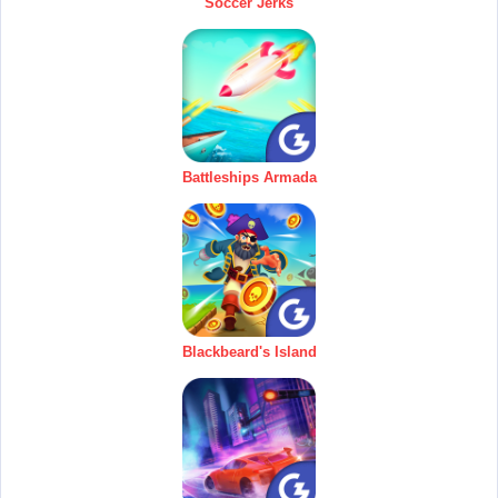
Soccer Jerks
Battleships Armada
Blackbeard's Island