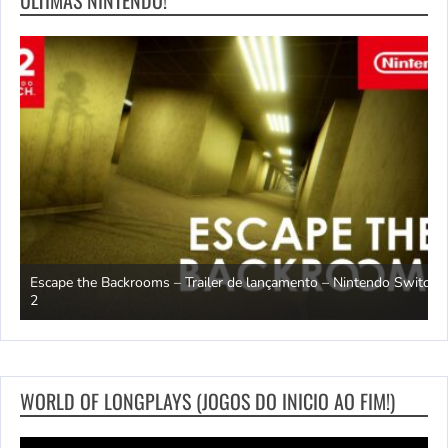
ULTIMAS NINTENDO!
Escape the Backrooms – Trailer de lançamento – Nintendo Switch
2
M
WORLD OF LONGPLAYS (JOGOS DO INICIO AO FIM!)