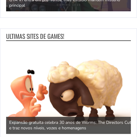
principal
J
ULTIMAS SITES DE GAMES!
ão
Expansão gratuita celebra 30 anos de Worms: The Directors Cut
D
e traz novos níveis, vozes e homenagens
f