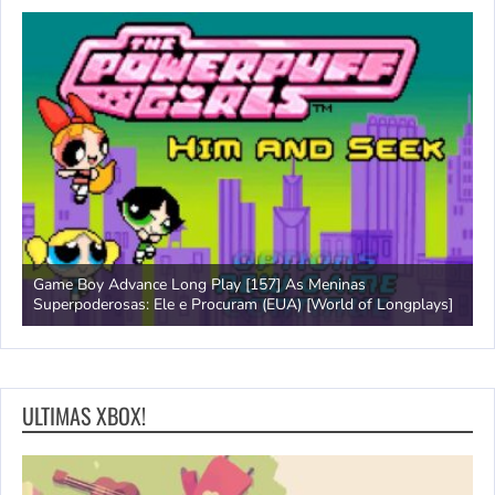
Game Boy Advance Long Play [157] As Meninas
A
Superpoderosas: Ele e Procuram (EUA) [World of Longplays]
L
ULTIMAS XBOX!