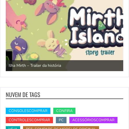
N
Ilha Mirth – Trailer da história
d
NUVEM DE TAGS
CONSOLESCOMPRAR
CONFIRA
CONTROLESCOMPRAR
PC
ACESSÓRIOSCOMPRAR