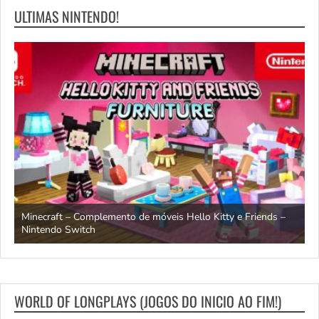
ULTIMAS NINTENDO!
endo
Minecraft – Complemento de móveis Hello Kitty e Friends –
O
Nintendo Switch
d
WORLD OF LONGPLAYS (JOGOS DO INICIO AO FIM!)