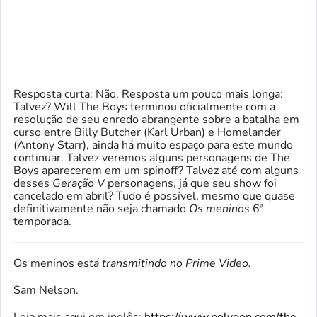
Resposta curta: Não. Resposta um pouco mais longa:
Talvez? Will The Boys terminou oficialmente com a
resolução de seu enredo abrangente sobre a batalha em
curso entre Billy Butcher (Karl Urban) e Homelander
(Antony Starr), ainda há muito espaço para este mundo
continuar. Talvez veremos alguns personagens de The
Boys aparecerem em um spinoff? Talvez até com alguns
desses
Geração V
personagens, já que seu show foi
cancelado em abril? Tudo é possível, mesmo que quase
definitivamente não seja chamado
Os meninos
6ª
temporada.
Os meninos
está transmitindo no Prime Video.
Sam Nelson.
Leia mais aqui em inglês:
https://www.polygon.com/the-