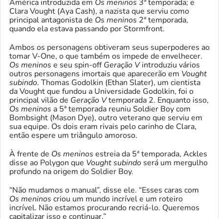
América introduzida em
Os meninos
3ª temporada; e
Clara Vought (Aya Cash), a nazista que serviu como
principal antagonista de
Os meninos
2ª temporada,
quando ela estava passando por Stormfront.
Ambos os personagens obtiveram seus superpoderes ao
tomar V-One, o que também os impede de envelhecer.
Os meninos
e seu spin-off
Geração V
introduziu vários
outros personagens imortais que aparecerão em
Vought
subindo
. Thomas Godolkin (Ethan Slater), um cientista
da Vought que fundou a Universidade Godolkin, foi o
principal vilão de
Geração V
temporada 2. Enquanto isso,
Os meninos
a 5ª temporada reuniu Soldier Boy com
Bombsight (Mason Dye), outro veterano que serviu em
sua equipe. Os dois eram rivais pelo carinho de Clara,
então espere um triângulo amoroso.
À frente de
Os meninos
estreia da 5ª temporada, Ackles
disse ao Polygon que
Vought subindo
será um mergulho
profundo na origem do Soldier Boy.
“Não mudamos o manual”, disse ele. “Esses caras com
Os meninos
criou um mundo incrível e um roteiro
incrível. Não estamos procurando recriá-lo. Queremos
capitalizar isso e continuar.”