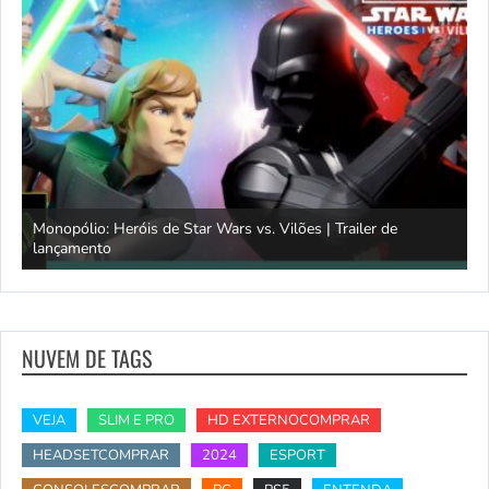
Monopólio: Heróis de Star Wars vs. Vilões | Trailer de
lançamento
S
NUVEM DE TAGS
VEJA
SLIM E PRO
HD EXTERNOCOMPRAR
HEADSETCOMPRAR
2024
ESPORT