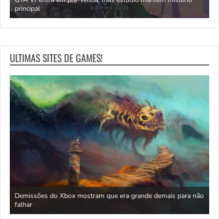
principal
J
ULTIMAS SITES DE GAMES!
Demissões do Xbox mostram que era grande demais para não
A
6?
falhar
f