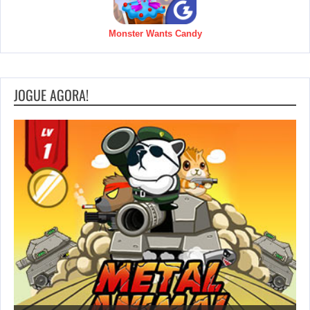
Monster Wants Candy
JOGUE AGORA!
S