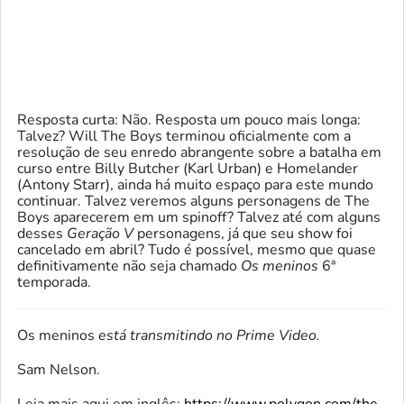
Resposta curta: Não. Resposta um pouco mais longa:
Talvez? Will The Boys terminou oficialmente com a
resolução de seu enredo abrangente sobre a batalha em
curso entre Billy Butcher (Karl Urban) e Homelander
(Antony Starr), ainda há muito espaço para este mundo
continuar. Talvez veremos alguns personagens de The
Boys aparecerem em um spinoff? Talvez até com alguns
desses
Geração V
personagens, já que seu show foi
cancelado em abril? Tudo é possível, mesmo que quase
definitivamente não seja chamado
Os meninos
6ª
temporada.
Os meninos
está transmitindo no Prime Video.
Sam Nelson.
Leia mais aqui em inglês:
https://www.polygon.com/the-