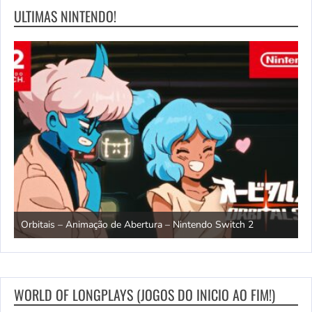
ULTIMAS NINTENDO!
ndo
R
Orbitais – Animação de Abertura – Nintendo Switch 2
S
WORLD OF LONGPLAYS (JOGOS DO INICIO AO FIM!)