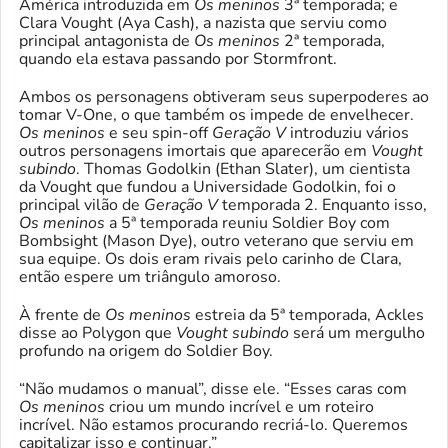
América introduzida em
Os meninos
3ª temporada; e
Clara Vought (Aya Cash), a nazista que serviu como
principal antagonista de
Os meninos
2ª temporada,
quando ela estava passando por Stormfront.
Ambos os personagens obtiveram seus superpoderes ao
tomar V-One, o que também os impede de envelhecer.
Os meninos
e seu spin-off
Geração V
introduziu vários
outros personagens imortais que aparecerão em
Vought
subindo
. Thomas Godolkin (Ethan Slater), um cientista
da Vought que fundou a Universidade Godolkin, foi o
principal vilão de
Geração V
temporada 2. Enquanto isso,
Os meninos
a 5ª temporada reuniu Soldier Boy com
Bombsight (Mason Dye), outro veterano que serviu em
sua equipe. Os dois eram rivais pelo carinho de Clara,
então espere um triângulo amoroso.
À frente de
Os meninos
estreia da 5ª temporada, Ackles
disse ao Polygon que
Vought subindo
será um mergulho
profundo na origem do Soldier Boy.
“Não mudamos o manual”, disse ele. “Esses caras com
Os meninos
criou um mundo incrível e um roteiro
incrível. Não estamos procurando recriá-lo. Queremos
capitalizar isso e continuar.”