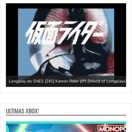
J
Longplay do SNES [241] Kamen Rider (JP) [World of Longplays]
(
ULTIMAS XBOX!