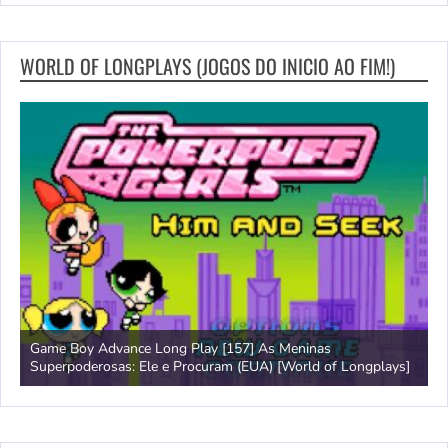
WORLD OF LONGPLAYS (JOGOS DO INICIO AO FIM!)
Game Boy Advance Long Play [157] As Meninas
A
Superpoderosas: Ele e Procuram (EUA) [World of Longplays]
L