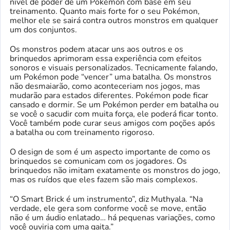
nível de poder de um Pokémon com base em seu
treinamento. Quanto mais forte for o seu Pokémon,
melhor ele se sairá contra outros monstros em qualquer
um dos conjuntos.
Os monstros podem atacar uns aos outros e os
brinquedos aprimoram essa experiência com efeitos
sonoros e visuais personalizados. Tecnicamente falando,
um Pokémon pode “vencer” uma batalha. Os monstros
não desmaiarão, como aconteceriam nos jogos, mas
mudarão para estados diferentes. Pokémon pode ficar
cansado e dormir. Se um Pokémon perder em batalha ou
se você o sacudir com muita força, ele poderá ficar tonto.
Você também pode curar seus amigos com poções após
a batalha ou com treinamento rigoroso.
O design de som é um aspecto importante de como os
brinquedos se comunicam com os jogadores. Os
brinquedos não imitam exatamente os monstros do jogo,
mas os ruídos que eles fazem são mais complexos.
“O Smart Brick é um instrumento”, diz Muthyala. “Na
verdade, ele gera som conforme você se move, então
não é um áudio enlatado… há pequenas variações, como
você ouviria com uma gaita.”