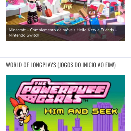
endo
Minecraft – Complemento de móveis Hello Kitty e Friends –
O
Nintendo Switch
d
WORLD OF LONGPLAYS (JOGOS DO INICIO AO FIM!)