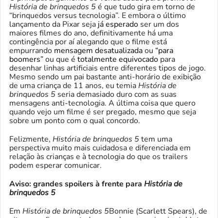
História de brinquedos 5
é que tudo gira em torno de
“brinquedos versus tecnologia”. E embora o último
lançamento da Pixar seja
já esperado
ser um dos
maiores filmes do ano, definitivamente há uma
contingência por aí alegando que o filme está
empurrando
mensagem desatualizada
ou
“para
boomers”
ou que é
totalmente equivocado
para
desenhar linhas artificiais entre diferentes tipos de jogo.
Mesmo sendo um pai bastante anti-horário de exibição
de uma criança de 11 anos, eu temia
História de
brinquedos 5
seria demasiado duro com as suas
mensagens anti-tecnologia. A última coisa que quero
quando vejo um filme é ser pregado, mesmo que seja
sobre um ponto com o qual concordo.
Felizmente,
História de brinquedos 5
tem uma
perspectiva muito mais cuidadosa e diferenciada em
relação às crianças e à tecnologia do que os trailers
podem esperar comunicar.
Aviso: grandes spoilers à frente para
História de
brinquedos 5
Em
História de brinquedos 5
Bonnie (Scarlett Spears), de