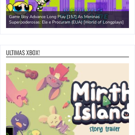
Game Boy Advance Long Play [157] As Meninas
A
Superpoderosas: Ele e Procuram (EUA) [World of Longplays]
L
ULTIMAS XBOX!