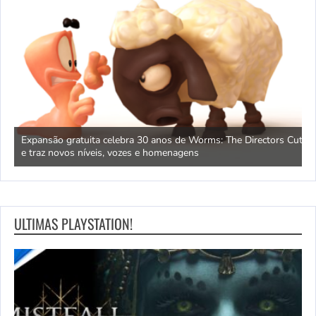
ão
Expansão gratuita celebra 30 anos de Worms: The Directors Cut
D
e traz novos níveis, vozes e homenagens
f
ULTIMAS PLAYSTATION!