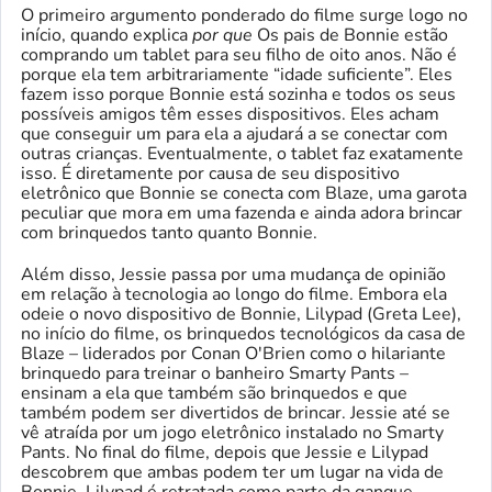
O primeiro argumento ponderado do filme surge logo no
início, quando explica
por que
Os pais de Bonnie estão
comprando um tablet para seu filho de oito anos. Não é
porque ela tem arbitrariamente “idade suficiente”. Eles
fazem isso porque Bonnie está sozinha e todos os seus
possíveis amigos têm esses dispositivos. Eles acham
que conseguir um para ela a ajudará a se conectar com
outras crianças. Eventualmente, o tablet faz exatamente
isso. É diretamente por causa de seu dispositivo
eletrônico que Bonnie se conecta com Blaze, uma garota
peculiar que mora em uma fazenda e ainda adora brincar
com brinquedos tanto quanto Bonnie.
Além disso, Jessie passa por uma mudança de opinião
em relação à tecnologia ao longo do filme. Embora ela
odeie o novo dispositivo de Bonnie, Lilypad (Greta Lee),
no início do filme, os brinquedos tecnológicos da casa de
Blaze – liderados por Conan O'Brien como o hilariante
brinquedo para treinar o banheiro Smarty Pants –
ensinam a ela que também são brinquedos e que
também podem ser divertidos de brincar. Jessie até se
vê atraída por um jogo eletrônico instalado no Smarty
Pants. No final do filme, depois que Jessie e Lilypad
descobrem que ambas podem ter um lugar na vida de