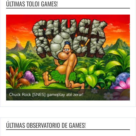
ÚLTIMAS TOLOI GAMES!
Chuck Rock [SNES] gameplay até zerar!
P
ÚLTIMAS OBSERVATORIO DE GAMES!