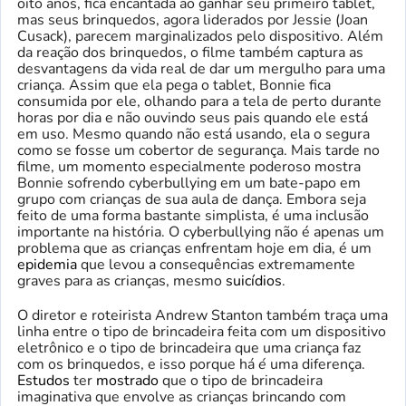
oito anos, fica encantada ao ganhar seu primeiro tablet,
mas seus brinquedos, agora liderados por Jessie (Joan
Cusack), parecem marginalizados pelo dispositivo. Além
da reação dos brinquedos, o filme também captura as
desvantagens da vida real de dar um mergulho para uma
criança. Assim que ela pega o tablet, Bonnie fica
consumida por ele, olhando para a tela de perto durante
horas por dia e não ouvindo seus pais quando ele está
em uso. Mesmo quando não está usando, ela o segura
como se fosse um cobertor de segurança. Mais tarde no
filme, um momento especialmente poderoso mostra
Bonnie sofrendo cyberbullying em um bate-papo em
grupo com crianças de sua aula de dança. Embora seja
feito de uma forma bastante simplista, é uma inclusão
importante na história. O cyberbullying não é apenas um
problema que as crianças enfrentam hoje em dia, é um
epidemia
que levou a consequências extremamente
graves para as crianças, mesmo
suicídios
.
O diretor e roteirista Andrew Stanton também traça uma
linha entre o tipo de brincadeira feita com um dispositivo
eletrônico e o tipo de brincadeira que uma criança faz
com os brinquedos, e isso porque há
é
uma diferença.
Estudos
ter
mostrado
que o tipo de brincadeira
imaginativa que envolve as crianças brincando com