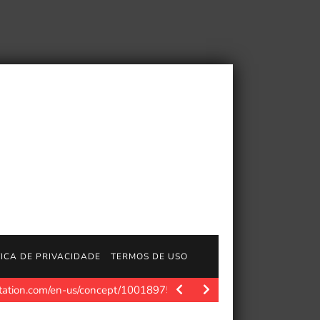
TICA DE PRIVACIDADE
TERMOS DE USO
ystation.com/en-us/concept/10018975 O jogo do influenciador e str