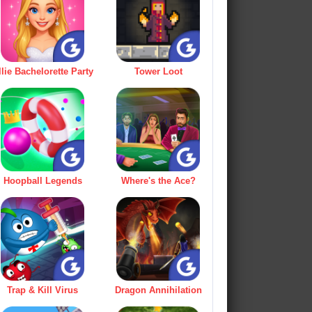
llie Bachelorette Party
Tower Loot
Hoopball Legends
Where's the Ace?
Trap & Kill Virus
Dragon Annihilation