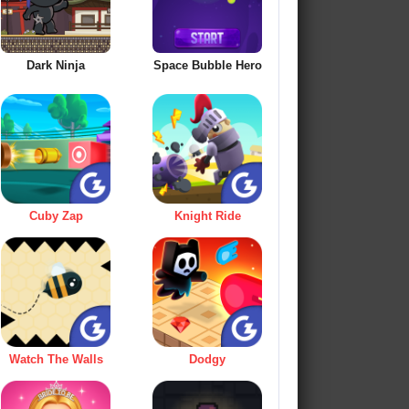
Dark Ninja
Space Bubble Hero
Cuby Zap
Knight Ride
Watch The Walls
Dodgy