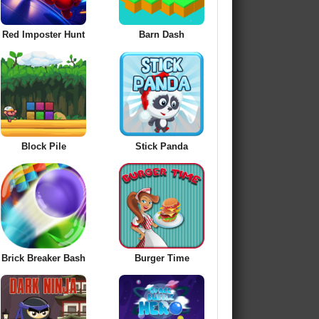
Red Imposter Hunt
Barn Dash
Block Pile
Stick Panda
Brick Breaker Bash
Burger Time