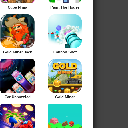
Cube Ninja
Paint The House
Gold Miner Jack
Cannon Shot
Car Unpuzzled
Gold Miner