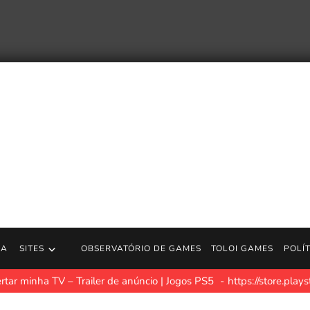
RA
SITES
OBSERVATÓRIO DE GAMES
TOLOI GAMES
POLÍ
tar minha TV – Trailer de anúncio | Jogos PS5
https://store.pla