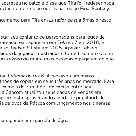
apareceu no palco e disse que Tifa foi “redesenhada
 inclui elementos de outras partes de Final Fantasy.
nçamento para Tifa em
Lutador de rua 6
mas o resto
star seu conjunto de personagens para jogos de
prateada real, apareceu em
Tekken 7
em 2018, e
se ao
Tekken 8
lista em 2025. Apesar
Tekken
dados do jogador mostrados
o lorde traumatizado foi
 em
Tekken 8
e muito mais pessoas o pegaram do que
ciou
Lutador de rua 6
ultrapassou um marco
lhões de cópias em seus três anos no mercado. Para
co mais de 7 milhões de cópias entre seu
e a Capcom atualizou seus dados de vendas em
apcom está aproveitando a onda de popularidade
ia de ovos de Páscoa com lançamento nos cinemas