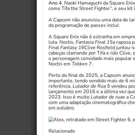
Ano 4
. Naoki Hamaguchi da Square Enix 
como Tifa the Street Fighter”, e seu kit
A Capcom não anunciou uma data de la
da programação de passes inclui:
A Square Enix não é estranha em empre
luta. Noctis,
Fantasia Final 15
a raposa 
Final Fantasy 16
Clive Rosfield juntou-
cabeças clamando por Tifa e
não
Clive,
o personagem convidado mais popular
Noctis em
Tekken 7
.
Perto do final de 2025, a Capcom anun
importante, tendo vendido mais de 6 mi
referência,
Lutador de Rua 5
vendeu pou
lançamento em 2016 e a última vez qu
2023. Isso é muito
Lutador de rua
e a C
com uma adaptação cinematográfica che
em outubro.
Relacionado