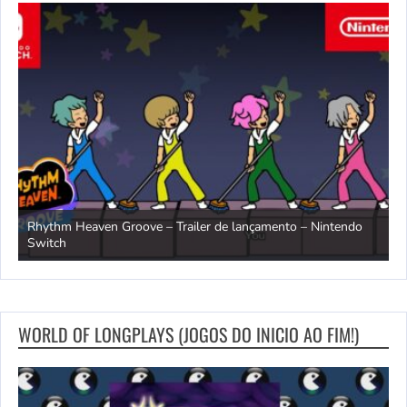
Rhythm Heaven Groove – Trailer de lançamento – Nintendo
T
Switch
e
WORLD OF LONGPLAYS (JOGOS DO INICIO AO FIM!)