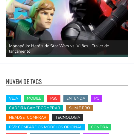
Monopólio: Heróis de Star Wars vs. Vilões | Trailer de
lançamento
S
NUVEM DE TAGS
VEJA
MOBILE
PS5
ENTENDA
PC
CADEIRA GAMERCOMPRAR
SLIM E PRO
HEADSETCOMPRAR
TECNOLOGIA
PS5: COMPARE OS MODELOS ORIGINAL
CONFIRA