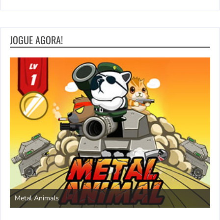
JOGUE AGORA!
S
Metal Animals