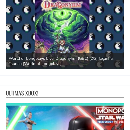
s
World of Longplays Live: Dragonyhm (GBC) (2/2) façanha.
Tsunao [World of Longplays]
L
ULTIMAS XBOX!