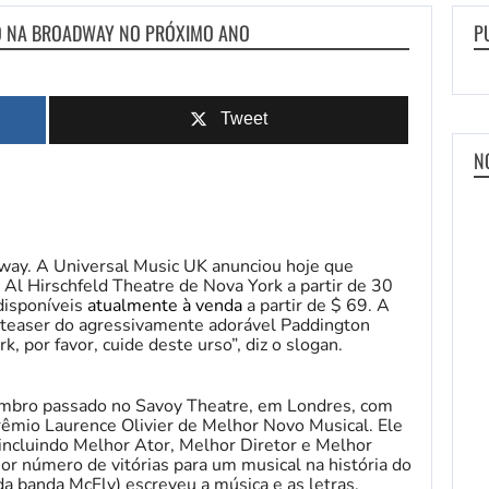
DO NA BROADWAY NO PRÓXIMO ANO
P
Tweet
N
way. A Universal Music UK anunciou hoje que
Al Hirschfeld Theatre de Nova York a partir de 30
disponíveis
atualmente à venda
a partir de $ 69. A
teaser do agressivamente adorável Paddington
k, por favor, cuide deste urso”, diz o slogan.
bro passado no Savoy Theatre, em Londres, com
rêmio Laurence Olivier de Melhor Novo Musical. Ele
incluindo Melhor Ator, Melhor Diretor e Melhor
or número de vitórias para um musical na história do
a banda McFly) escreveu a música e as letras,