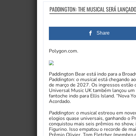
PADDINGTON: THE MUSICAL SERÁ LANÇA
Share
Polygon.com.
Paddington Bear está indo para a Broad
Paddington: o musical
está chegando ao 
de março de 2027. Os ingressos estão 
Universal Music UK também lançou um 
fantoche indo para Ellis Island. “Nova Yor
Acordado.
Paddington: o musical
estreou em novem
elogios quase universais, ganhando o P
conquistou mais seis prêmios no show, 
Figurino. Isso empatou o recorde de mai
Prêmio Olivier. Tom Fletcher (membro d