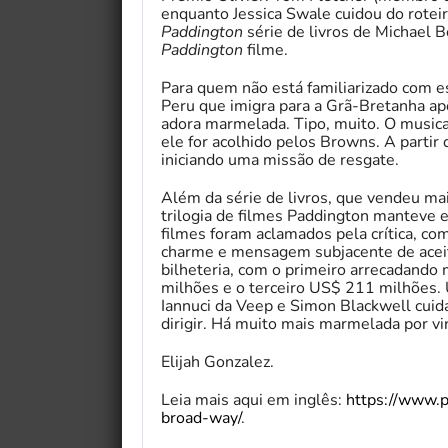
enquanto Jessica Swale cuidou do rotei
Paddington
série de livros de Michael
Paddington
filme.
Para quem não está familiarizado com es
Peru que imigra para a Grã-Bretanha ap
adora marmelada. Tipo, muito. O musica
ele for acolhido pelos Browns. A partir 
iniciando uma missão de resgate.
Além da série de livros, que vendeu ma
trilogia de filmes Paddington manteve 
filmes foram aclamados pela crítica, co
charme e mensagem subjacente de acei
bilheteria, com o primeiro arrecadand
milhões e o terceiro US$ 211 milhões
Iannuci da Veep e Simon Blackwell cuid
dirigir. Há muito mais marmelada por vir
Elijah Gonzalez.
Leia mais aqui em inglês:
https://www.
broad-way/
.