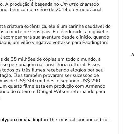
ro. A produção é baseada no
Um urso chamado
 Bond, bem como a série de 2014 do StudioCanal
ta criatura excêntrica, ele é um carinha saudável do
ós a morte de seus pais. Ele é educado, amigável e
l acompanhará sua aventura desde o início, quando
daqui, um vilão vingativo volta-se para Paddington,
A
is de 35 milhões de cópias em todo o mundo, a
esse personagem na consciência cultural. Esses
m todos os três filmes recebendo elogios por seu
tação. Eles também provaram ser sucessos de
o mais de US$ 300 milhões, o segundo US$ 290
. Um quarto filme está em produção com Armando
ando do roteiro e Dougal Wilson retornando para
.
polygon.com/padington-the-musical-announced-for-