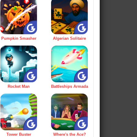
Pumpkin Smasher
Algerian Solitaire
Rocket Man
Battleships Armada
Tower Buster
Where's the Ace?