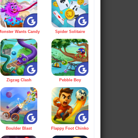
Monster Wants Candy
Spider Solitaire
Zigzag Clash
Pebble Boy
Boulder Blast
Flappy Foot Chinko