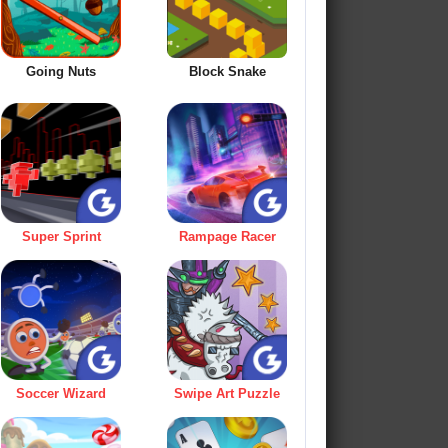
Going Nuts
Block Snake
Super Sprint
Rampage Racer
Soccer Wizard
Swipe Art Puzzle