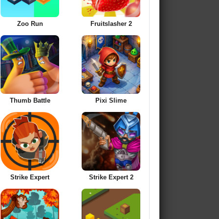
Zoo Run
Fruitslasher 2
Thumb Battle
Pixi Slime
Strike Expert
Strike Expert 2