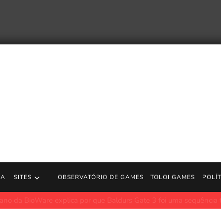
RA
SITES
OBSERVATÓRIO DE GAMES
TOLOI GAMES
POLÍ
re explica por que Baldurs Gate 3 foi uma sequência tão boa: não 