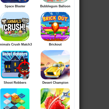
Space Blaster
Bubblegum Balloon
nimals Crush Match3
Brickout
Shoot Robbers
Desert Champion