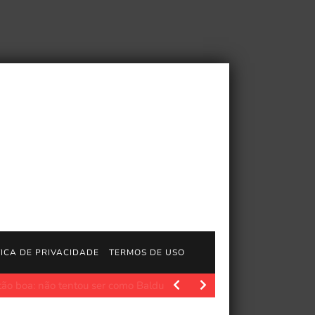
TICA DE PRIVACIDADE
TERMOS DE USO
tentou ser como Baldurs Gate 2
JogosGratisFun. PCGamer latest