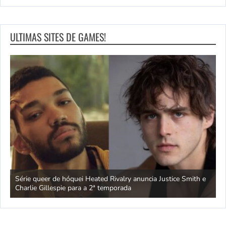
ULTIMAS SITES DE GAMES!
ivo
Série queer de hóquei Heated Rivalry anuncia Justice Smith e
B
Charlie Gillespie para a 2ª temporada
e