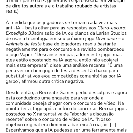
a maior parte da IA ​​generativa seja baseada em
violação
de direitos autorais
e o
trabalho roubado de artistas
reais
.)
À medida que os jogadores se tornam cada vez mais
anti-IA – basta olhar para as respostas aos
Claro-escuro:
Expedição 33
admissão de IA ou planos da Larian Studios
de usar a tecnologia em seu próximo jogo
Divindade
– o
Animais de festa
base de jogadores reagiu
bastante
negativamente para o concurso e a revisão bombardeou
o jogo
Vapor
. “Descanse em paz, adorei este jogo, mas
eles estão apostando na IA agora, então não apoiarei
mais esta empresa”, disse uma análise recente. “É uma
pena ver um bom jogo de festa descer tão baixo para
substituir ativos e/ou competições comunitárias por IA
garbo”, afirmou outra crítica negativa.
Desde então, a Recreate Games pediu desculpas e agora
está conduzindo uma enquete para ver onde a
comunidade deseja chegar com o concurso de vídeo. Na
quinta-feira, logo após o início do concurso,
Recriar jogos
postados no X
na tentativa de “abordar a discussão
recente” sobre o concurso de vídeo de IA. “Nosso
objetivo original era diminuir a barreira à criação. […]
Esperávamos que a IA pudesse ser uma ferramenta mais