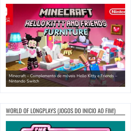
endo
Minecraft – Complemento de móveis Hello Kitty e Friends –
O
Nintendo Switch
d
WORLD OF LONGPLAYS (JOGOS DO INICIO AO FIM!)