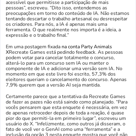
acessível que permitisse a participação de mais
pessoas”, escreveu. “Dito isso, entendemos as
preocupações em torno do conteúdo de IA. Não estamos
tentando descartar o trabalho artesanal ou desrespeitar
os criadores. Para nós, a IA é apenas mais uma
ferramenta. O que realmente nos importa é a ideia, a
expressão e o trabalho final.”
Em uma postagem fixada
na conta Party Animals
X
Recreate Games está pedindo feedback. As pessoas
podem votar para cancelar totalmente o concurso,
alterá-lo para um concurso sem IA ou manter o
componente de IA e adicionar uma versão sem IA. No
momento em que este livro foi escrito, 57,3% dos
eleitores queriam o cancelamento do concurso. Apenas
7,9% querem que a versão AI seja mantida.
Certamente parece que a tentativa da Recreate Games
de fazer as pazes não está saindo como planejado. “Para
vocês pensarem que esta enquete é necessária, em vez
de apenas retroceder depois de toda a reação, é quase
pior do que permiti-la em primeiro lugar”, escreveu um
usuário do X. “Infelizmente, como outros já disseram, o
fato de você ver o GenAI como uma “ferramenta” e a
inclusão da opção 3 nesta enquete mostra que você não