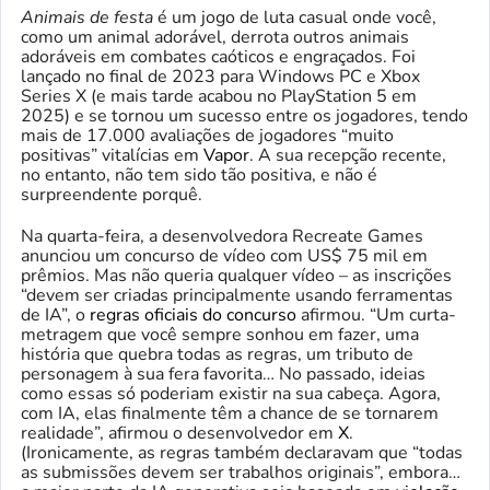
Animais de festa
é um jogo de luta casual onde você,
como um animal adorável, derrota outros animais
adoráveis ​​em combates caóticos e engraçados. Foi
lançado no final de 2023 para Windows PC e Xbox
Series X (e mais tarde acabou no PlayStation 5 em
2025) e se tornou um sucesso entre os jogadores, tendo
mais de 17.000 avaliações de jogadores “muito
positivas” vitalícias em
Vapor
. A sua recepção recente,
no entanto, não tem sido tão positiva, e não é
surpreendente porquê.
Na quarta-feira, a desenvolvedora Recreate Games
anunciou um concurso de vídeo com US$ 75 mil em
prêmios. Mas não queria qualquer vídeo – as inscrições
“devem ser criadas principalmente usando ferramentas
de IA”, o
regras oficiais do concurso
afirmou. “Um curta-
metragem que você sempre sonhou em fazer, uma
história que quebra todas as regras, um tributo de
personagem à sua fera favorita… No passado, ideias
como essas só poderiam existir na sua cabeça. Agora,
com IA, elas finalmente têm a chance de se tornarem
realidade”, afirmou o desenvolvedor em
X
.
(Ironicamente, as regras também declaravam que “todas
as submissões devem ser trabalhos originais”, embora…