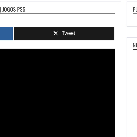
| JOGOS PS5
P
Tweet
N