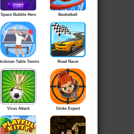
Space Bubble Hero
Basketball
tickman Table Tennis
Road Racer
Virus Attack
Strike Expert