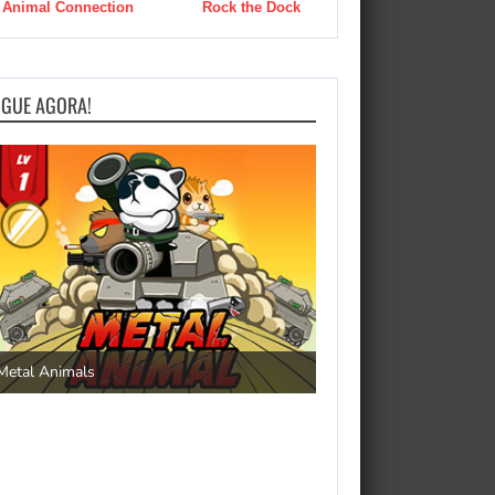
Animal Connection
Rock the Dock
OGUE AGORA!
Save the Princess
Metal Animals