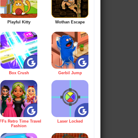
Playful Kitty
Wothan Escape
Box Crush
Gerbil Jump
FFs Retro Time Travel
Laser Locked
Fashion