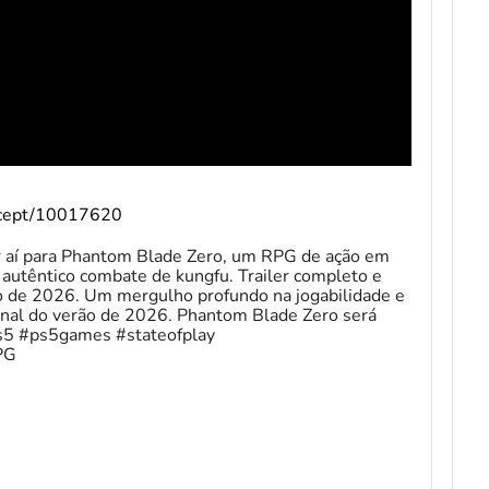
oncept/10017620
r aí para Phantom Blade Zero, um RPG de ação em
 autêntico combate de kungfu. Trailer completo e
 de 2026. Um mergulho profundo na jogabilidade e
 final do verão de 2026. Phantom Blade Zero será
s5 #ps5games #stateofplay
PG