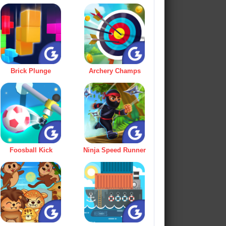
Brick Plunge
Archery Champs
Foosball Kick
Ninja Speed Runner