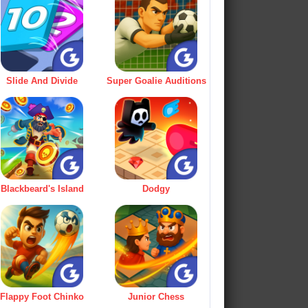
Slide And Divide
Super Goalie Auditions
Blackbeard's Island
Dodgy
Flappy Foot Chinko
Junior Chess