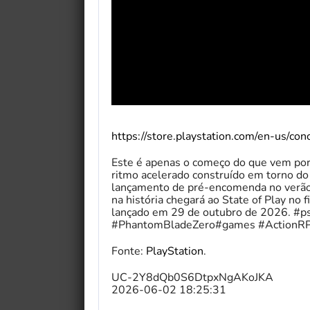
https://store.playstation.com/en-us/c
Este é apenas o começo do que vem po
ritmo acelerado construído em torno do
lançamento de pré-encomenda no verão
na história chegará ao State of Play no
lançado em 29 de outubro de 2026. #p
#PhantomBladeZero#games #ActionR
Fonte:
PlayStation
.
UC-2Y8dQb0S6DtpxNgAKoJKA
2026-06-02 18:25:31