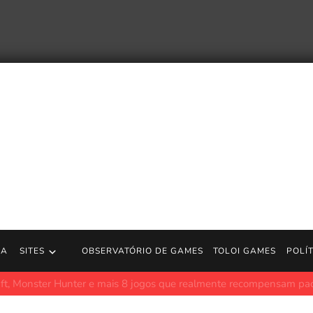
RA
SITES
OBSERVATÓRIO DE GAMES
TOLOI GAMES
POLÍ
r Hunter e mais 8 jogos que realmente recompensam paciência e pr