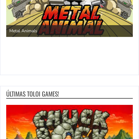
S
Metal Animals
ÚLTIMAS TOLOI GAMES!