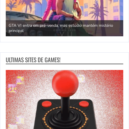
GTA VI entra em pré-venda, mas estúdio mantém mistério
principal
J
ULTIMAS SITES DE GAMES!