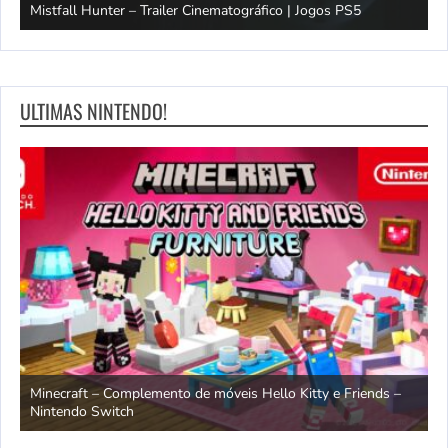
Mistfall Hunter – Trailer Cinematográfico | Jogos PS5
S
ULTIMAS NINTENDO!
endo
Minecraft – Complemento de móveis Hello Kitty e Friends –
O
Nintendo Switch
d