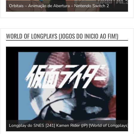
ndo
R
Orbitais – Animação de Abertura – Nintendo Switch 2
S
WORLD OF LONGPLAYS (JOGOS DO INICIO AO FIM!)
J
Longplay do SNES [241] Kamen Rider (JP) [World of Longplays]
(