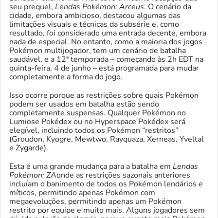
seu prequel,
Lendas Pokémon: Arceus
. O cenário da
cidade, embora ambicioso, destacou algumas das
limitações visuais e técnicas da subsérie e, como
resultado, foi considerado uma entrada decente, embora
nada de especial. No entanto, como a maioria dos jogos
Pokémon multijogador, tem um cenário de batalha
saudável, e a 12ª temporada – começando às 2h EDT na
quinta-feira, 4 de junho – está programada para mudar
completamente a forma do jogo.
Isso ocorre porque as restrições sobre quais Pokémon
podem ser usados ​​em batalha estão sendo
completamente suspensas. Qualquer Pokémon no
Lumiose Pokédex ou no Hyperspace Pokédex será
elegível, incluindo todos os Pokémon “restritos”
(Groudon, Kyogre, Mewtwo, Rayquaza, Xerneas, Yveltal
e Zygarde).
Esta é uma grande mudança para a batalha em
Lendas
Pokémon: ZA
onde as restrições sazonais anteriores
incluíam o banimento de todos os Pokémon lendários e
míticos, permitindo apenas Pokémon com
megaevoluções, permitindo apenas um Pokémon
restrito por equipe e muito mais. Alguns jogadores sem