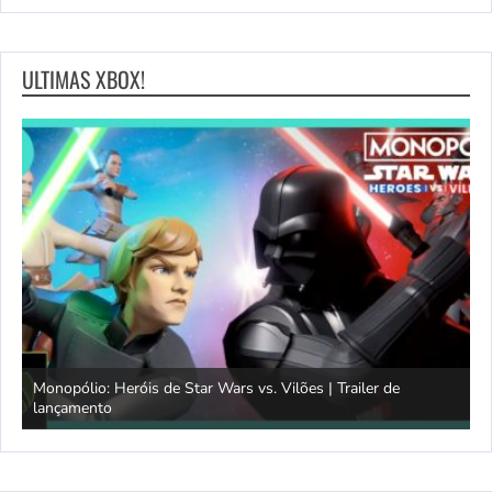
ULTIMAS XBOX!
Monopólio: Heróis de Star Wars vs. Vilões | Trailer de
lançamento
S