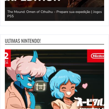
The Mound: Omen of Cthulhu – Prepare sua expedição | Jogos
s PS5
PS5
C
ULTIMAS NINTENDO!