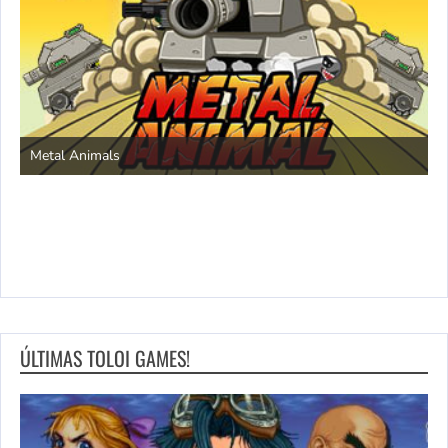
S
Metal Animals
ÚLTIMAS TOLOI GAMES!