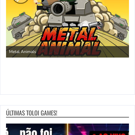
S
Metal Animals
ÚLTIMAS TOLOI GAMES!