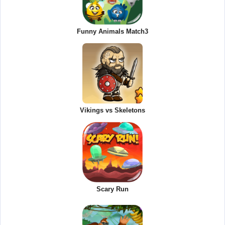
Funny Animals Match3
Vikings vs Skeletons
Scary Run