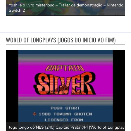
o ao
Yoshi e o livro misterioso – Trailer de demonstração – Nintendo
D
Switch 2
l
WORLD OF LONGPLAYS (JOGOS DO INICIO AO FIM!)
)
W
Jogo longo do NES [240] Capitão Prata (JP) [World of Longplays]
S