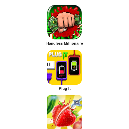
Handless Millionaire
Plug It