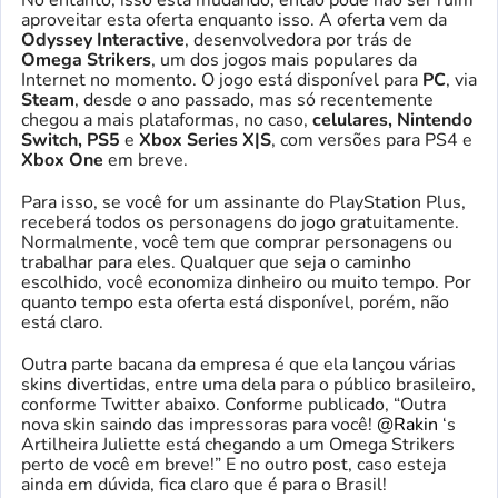
No entanto, isso está mudando, então pode não ser ruim
aproveitar esta oferta enquanto isso. A oferta vem da
Odyssey Interactive
, desenvolvedora por trás de
Omega Strikers
, um dos jogos mais populares da
Internet no momento. O jogo está disponível para
PC
, via
Steam
, desde o ano passado, mas só recentemente
chegou a mais plataformas, no caso,
celulares, Nintendo
Switch, PS5
e
Xbox Series X|S
, com versões para PS4 e
Xbox One
em breve.
Para isso, se você for um assinante do PlayStation Plus,
receberá todos os personagens do jogo gratuitamente.
Normalmente, você tem que comprar personagens ou
trabalhar para eles. Qualquer que seja o caminho
escolhido, você economiza dinheiro ou muito tempo. Por
quanto tempo esta oferta está disponível, porém, não
está claro.
Outra parte bacana da empresa é que ela lançou várias
skins divertidas, entre uma dela para o público brasileiro,
conforme Twitter abaixo. Conforme publicado, “Outra
nova skin saindo das impressoras para você!
@Rakin
‘s
Artilheira Juliette está chegando a um Omega Strikers
perto de você em breve!” E no outro post, caso esteja
ainda em dúvida, fica claro que é para o Brasil!