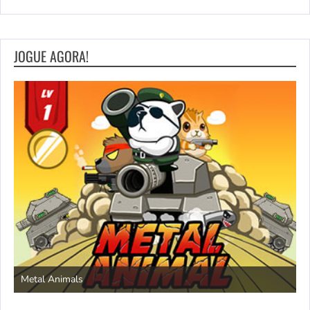
JOGUE AGORA!
S
Metal Animals