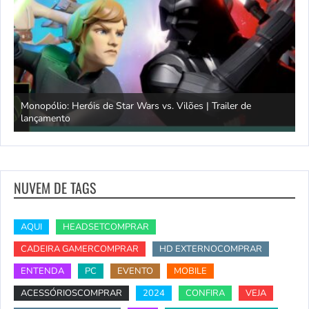
Monopólio: Heróis de Star Wars vs. Vilões | Trailer de
lançamento
S
NUVEM DE TAGS
AQUI
HEADSETCOMPRAR
CADEIRA GAMERCOMPRAR
HD EXTERNOCOMPRAR
ENTENDA
PC
EVENTO
MOBILE
ACESSÓRIOSCOMPRAR
2024
CONFIRA
VEJA