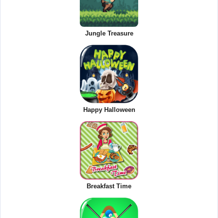
Jungle Treasure
Happy Halloween
Breakfast Time