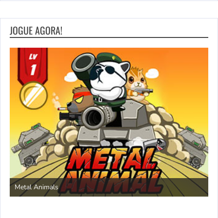
JOGUE AGORA!
S
Metal Animals