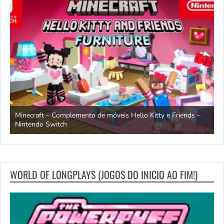
endo
Minecraft – Complemento de móveis Hello Kitty e Friends –
O
Nintendo Switch
d
WORLD OF LONGPLAYS (JOGOS DO INICIO AO FIM!)