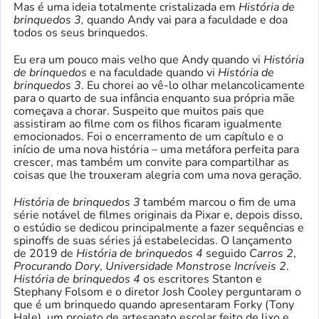
Mas é uma ideia totalmente cristalizada em
História de
brinquedos 3,
quando Andy vai para a faculdade e doa
todos os seus brinquedos.
Eu era um pouco mais velho que Andy quando vi
História
de brinquedos
e na faculdade quando vi
História de
brinquedos 3
. Eu chorei ao vê-lo olhar melancolicamente
para o quarto de sua infância enquanto sua própria mãe
começava a chorar. Suspeito que muitos pais que
assistiram ao filme com os filhos ficaram igualmente
emocionados. Foi o encerramento de um capítulo e o
início de uma nova história – uma metáfora perfeita para
crescer, mas também um convite para compartilhar as
coisas que lhe trouxeram alegria com uma nova geração.
História de brinquedos 3
também marcou o fim de uma
série notável de filmes originais da Pixar e, depois disso,
o estúdio se dedicou principalmente a fazer sequências e
spinoffs de suas séries já estabelecidas. O lançamento
de 2019 de
História de brinquedos 4
seguido
Carros 2
,
Procurando Dory
,
Universidade Monstros
e
Incríveis 2
.
História de brinquedos 4
os escritores Stanton e
Stephany Folsom e o diretor Josh Cooley perguntaram o
que é um brinquedo quando apresentaram Forky (Tony
Hale), um projeto de artesanato escolar feito de lixo e