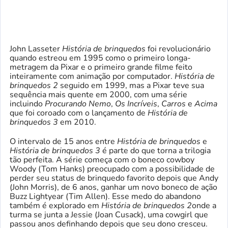
John Lasseter
História de brinquedos
foi revolucionário
quando estreou em 1995 como o primeiro longa-
metragem da Pixar e o primeiro grande filme feito
inteiramente com animação por computador.
História de
brinquedos 2
seguido em 1999, mas a Pixar teve sua
sequência mais quente em 2000, com uma série
incluindo
Procurando Nemo
,
Os Incríveis
,
Carros
e
Acima
que foi coroado com o lançamento de
História de
brinquedos 3
em 2010.
O intervalo de 15 anos entre
História de brinquedos
e
História de brinquedos 3
é parte do que torna a trilogia
tão perfeita. A série começa com o boneco cowboy
Woody (Tom Hanks) preocupado com a possibilidade de
perder seu status de brinquedo favorito depois que Andy
(John Morris), de 6 anos, ganhar um novo boneco de ação
Buzz Lightyear (Tim Allen). Esse medo do abandono
também é explorado em
História de brinquedos 2
onde a
turma se junta a Jessie (Joan Cusack), uma cowgirl que
passou anos definhando depois que seu dono cresceu.