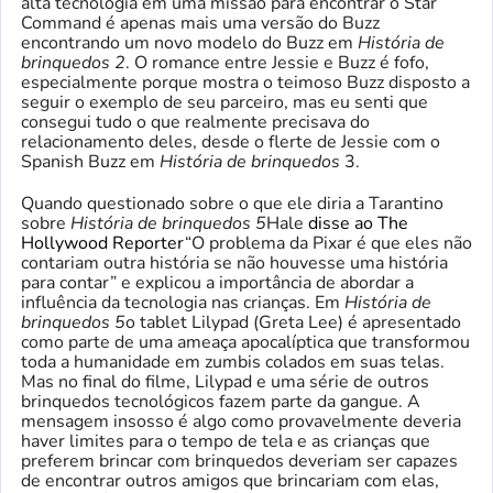
alta tecnologia em uma missão para encontrar o Star
Command é apenas mais uma versão do Buzz
encontrando um novo modelo do Buzz em
História de
brinquedos 2
. O romance entre Jessie e Buzz é fofo,
especialmente porque mostra o teimoso Buzz disposto a
seguir o exemplo de seu parceiro, mas eu senti que
consegui tudo o que realmente precisava do
relacionamento deles, desde o flerte de Jessie com o
Spanish Buzz em
História de brinquedos
3.
Quando questionado sobre o que ele diria a Tarantino
sobre
História de brinquedos 5
Hale
disse ao The
Hollywood Reporter
“O problema da Pixar é que eles não
contariam outra história se não houvesse uma história
para contar” e explicou a importância de abordar a
influência da tecnologia nas crianças. Em
História de
brinquedos 5
o tablet Lilypad (Greta Lee) é apresentado
como parte de uma ameaça apocalíptica que transformou
toda a humanidade em zumbis colados em suas telas.
Mas no final do filme, Lilypad e uma série de outros
brinquedos tecnológicos fazem parte da gangue. A
mensagem insosso é algo como provavelmente deveria
haver limites para o tempo de tela e as crianças que
preferem brincar com brinquedos deveriam ser capazes
de encontrar outros amigos que brincariam com elas,