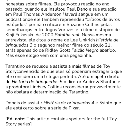
honestas sobre filmes. Ele provocou reação no ano
passado, quando
ele insultou Paul Dano
e sua atuação
em Paul Thomas Anderson
Haverá sangue
em um
podcast onde ele também repreendeu “críticos de livros
estúpidos” por não criticarem Suzanne Collins pelas
semelhanças entre Jogos Vorazes e o filme distópico de
Kinji Fukasaku de 2000
Batalha real
. Nessa mesma
entrevista, ele citou o nome de Lee Unkrich
História de
brinquedos 3
o segundo melhor filme do século 21,
atrás apenas do de Ridley Scott
Falcão Negro abatido
.
Mas esse elogio vem com uma pegadinha.
Tarantino se recusou a
assista a mais filmes de Toy
Story
convencido de que eles só poderiam estragar o que
ele considera uma trilogia perfeita. Até
um apelo direto
de
História de brinquedos 5
o diretor Andrew Stanton e
a produtora Lindsey Collins
reconsiderar provavelmente
não abalará a determinação de Tarantino.
Depois de assistir
História de brinquedos 4
e
5
sinto que
ele está certo sobre a série da Pixar.
[
Ed. note:
This article contains spoilers for the full Toy
Story series]