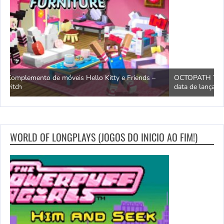
OCTOPATH TRAVELER e OCTOPATH TRAVELER II – Trailer da
H
data de lançamento – Nintendo Switch 2
S
WORLD OF LONGPLAYS (JOGOS DO INICIO AO FIM!)