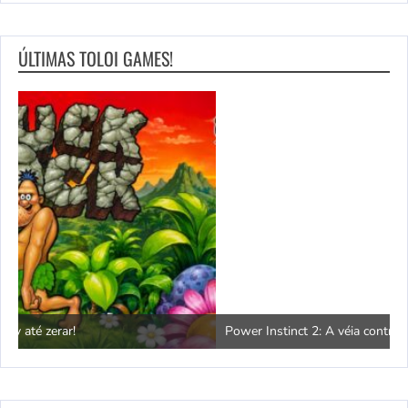
ÚLTIMAS TOLOI GAMES!
Power Instinct 2: A véia contra-ataca!
C