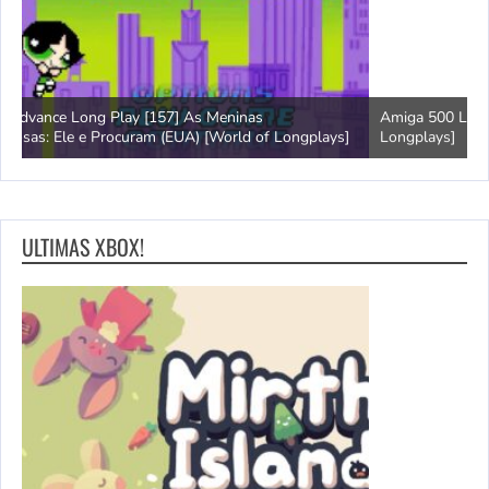
Amiga 500 Longplay [597] Segundo Samurai [World of
G
]
Longplays]
B
ULTIMAS XBOX!